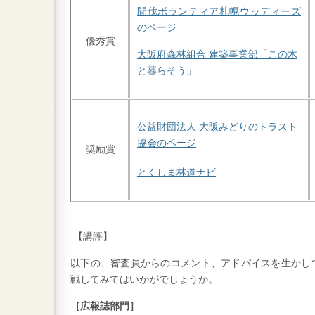
間伐ボランティア札幌ウッディーズ
のページ
優秀賞
大阪府森林組合 建築事業部「この木
と暮らそう」
公益財団法人 大阪みどりのトラスト
協会のページ
奨励賞
とくしま林道ナビ
【講評】
以下の、審査員からのコメント、アドバイスを生かし
戦してみてはいかがでしょうか。
［広報誌部門］