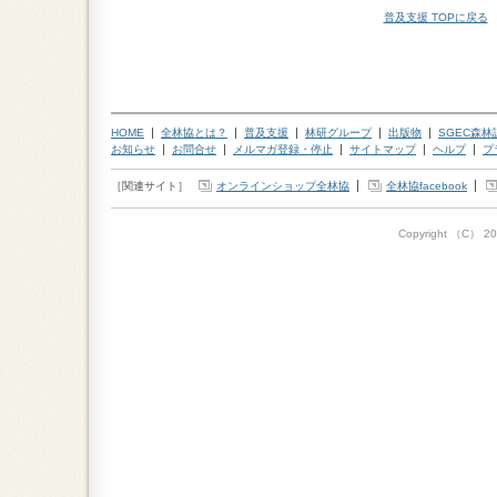
普及支援 TOPに戻る
HOME
全林協とは？
普及支援
林研グループ
出版物
SGEC森
お知らせ
お問合せ
メルマガ登録・停止
サイトマップ
ヘルプ
プ
［関連サイト］
オンラインショップ全林協
全林協facebook
Copyright （C）
20