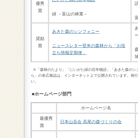
優秀
賞
緑 －富山の林業－
あきた森のシンフォニー
奨励
賞
ニュースレター登米の森林から「お役
立ち情報定期便」
※「森林のたより」「にいがた緑の百年物語」「あきた森のシ
ら」の各広報誌は、
インターネット上で公開されています。発行
い。
■ホームページ部門
ホームページ名
最優秀
日本山岳会 高尾の森づくりの会
賞