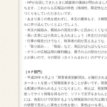
・HPが台頭してきたときに紙媒体の価値が問われまし
ちます。これからも広報誌の特色（地域性、限定性な
づくりをしていただきたいです。
・あまり多くの色を使わずに、本文の書体も２、３種
ルに作り込んでいくとよいでしょう。
・本文の縦組み、横組みの混在が多いと読みにくくな
・長い文章には小見出しを入れましょう（本文だけの
・行事の報告だけでなく、執筆者の顔が見えるような
・「取り組み」、「取組」など、表記がばらばらなら
・チラシや広報誌用の陳列棚は、冊子の上の部分だけ
とが多いので、その部分（タイトルまわり）のデザイ
［ＨＰ部門］
・平成28年４月より「障害者差別解消法」が施行され
ターネットを使って情報収集することが多いです。視覚
も配慮が求められるようになりました。例えば、視覚
使ってサイト情報を得るので、ソフトで文字をきちん
には、色彩だけで区別するような情報提供の仕方は避
の状態で見出しに黄色と白色を使い、黄色は○○を表し