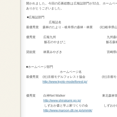
開かれました。今回の応募総数は広報誌部門が32点、ホームペ
ありがとうございました。
■広報誌部門
広報誌名 発
最優秀賞 森林のたより－岐阜県の森林・林業 (社)岐
優秀賞 広報九州 九州森
飯石のやまびこ 飯石森林組合
奨励賞 林業みやざき 宮崎県林業
■ホームページ部門
ホームページ名 
最優秀賞 (社)京都モデルフォレスト協会 (社)京都モ
http://www.kyoto-modelforest.jp/
優秀賞 白神Net Walker 東北
http://www.shirakami.go.jp/
しずおか森と学ぶ家づくりの会 しずおか森と
http://www.maroon.dti.ne.jp/smmik/