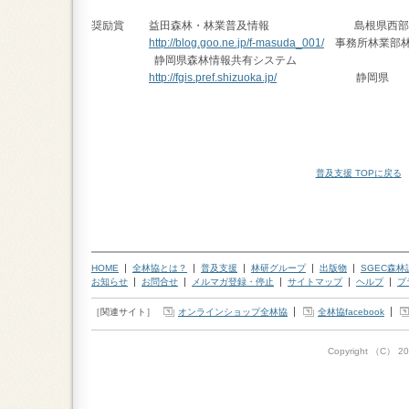
奨励賞 益田森林・林業普及情報 島根県西部農林
http://blog.goo.ne.jp/f-masuda_001/
事務所林業部林
静岡県森林情報共有システム
http://fgis.pref.shizuoka.jp/
静岡
普及支援 TOPに戻る
HOME
全林協とは？
普及支援
林研グループ
出版物
SGEC森
お知らせ
お問合せ
メルマガ登録・停止
サイトマップ
ヘルプ
プ
［関連サイト］
オンラインショップ全林協
全林協facebook
Copyright （C）
20