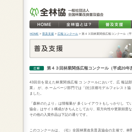
HOME
>
普及支援
>
広報コンクール
>
第４３回林業関係広報コンクール（平
第４３回林業関係広報コンクール（平成20年
43回目を迎えた林業関係広報 コ ンクールにおいて、広 報
業」 が、ホ ームページ部門では「(社)京都モデルフォレスト
ました。
「森林のたより」は情報量が 多くレイアウトもしっかりし てい
協会」はサイト構成がきちんとしており、双方向性や更新頻度な
その他の入賞作品は下記の通りです。
このコンクールは、（社）全国林業改良普及協会の主催で、林