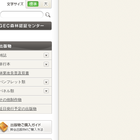
雑誌
単行本
林業改良普及双書
パンフレット類
パネル類
その他制作物
近日発行予定の出版物