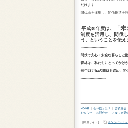
だけます。
間伐紙を採用し、間伐推進を
「未
平成30年度は、
制度を活用し、間伐
う、ということを伝え
----------------------
間伐で安心・安全な暮らしと
森林は、私たちにとってかけ
毎年52万haの間伐を進め、
----------------------
HOME
全林協とは？
普及支援
お知らせ
お問合せ
メルマガ登
［関連サイト］
オンラインショ