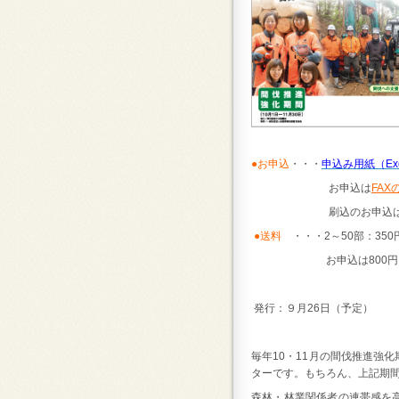
●お申込
・・・
申込み用紙（Exc
お申込は
FAX
刷込のお申込は9月7日(
●送料
・・・2～50部：350円
お申込は800円以上（2
発行：９月26日（予定）
毎年10・11月の間伐推進強
ターです。もちろん、上記期
森林・林業関係者の連帯感を