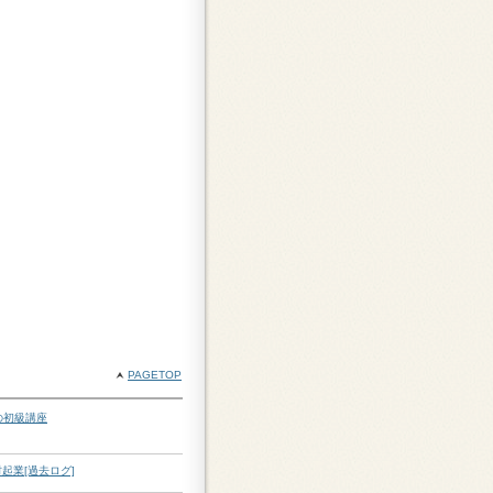
PAGETOP
の初級講座
起業[過去ログ]