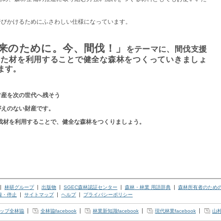
呼びかけるためにふさわしい仕様になっています。
来のために。今、間伐！
」
をテーマに、間伐支援
した材を利用することで健全な森林をつくっていきましょ
ます。
財産を次の世代へ残そう
がえのない財産です。
間伐材を利用することで、健全な森林
をつくりましょう。
林研グループ
出版物
SGEC森林認証センター
森林・林業 用語辞典
森林所有者のため
録・停止
サイトマップ
ヘルプ
プライバシーポリシー
ップ全林協
全林協facebook
林業新知識facebook
現代林業facebook
山村