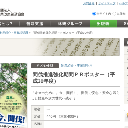
お問合せ
サイトマップ
ヘルプ
全サイト内
出版物
 制度紹介・事業説明用
>
「間伐推進強化期間ＰＲポスター（平成30年度）」
制度紹介・事業説明用
間伐推進強化期間ＰＲポスター（平
成30年度）
「未来のために。今、間伐！」 間伐で安心・安全な暮ら
しと財産を次の世代へ残そう
著者
---
定価
440円 （本体400円）
ISBN
---