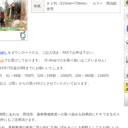
Ｂ２判（515mm×728mm） カラー 間伐紙
体裁
使用
el）
をダウンロードの上、ご記入頂き、FAXでお申込下さい。
のみ
でお受けしております。（E-shopでのお取り扱いはございません）
金)15時までにお願いいたします。
、 51～99部：700円、100～199部： 1000円、200～360部：1200円
部）からの受け付けとさせていただいております。
化期間にあわせ、間伐等、森林整備推進への取り組みを効果的にＰＲできるポス
間外にもご活用頂けます。
高め、森林整備の推進に取り組む力強い流れをつくる材料としてもお使いいた