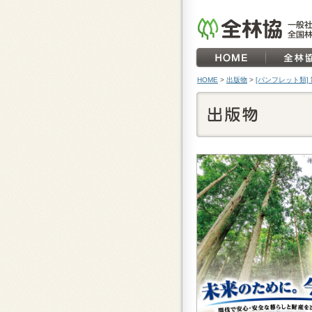
HOME
>
出版物
>
[パンフレット類]