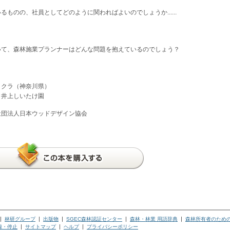
ものの、社員としてどのように関わればよいのでしょうか......
いて、森林施業プランナーはどんな問題を抱えているのでしょう？
ャクラ（神奈川県）
、井上しいたけ園
社団法人日本ウッドデザイン協会
林研グループ
出版物
SGEC森林認証センター
森林・林業 用語辞典
森林所有者のため
録・停止
サイトマップ
ヘルプ
プライバシーポリシー