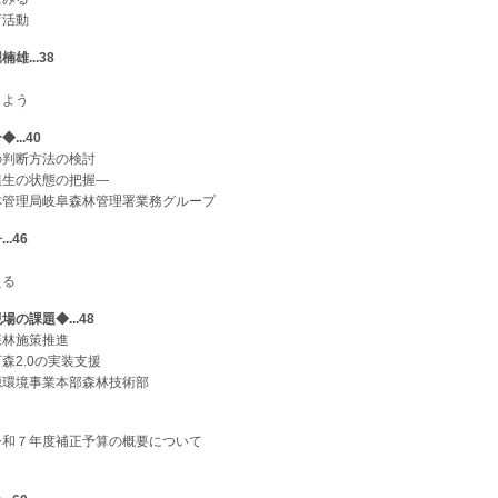
育活動
...38
しよう
..40
の判断方法の検討
植生の状態の把握―
林管理局岐阜森林管理署業務グループ
.46
える
の課題◆...48
森林施策推進
百森
2.0
の実装支援
源環境事業本部森林技術部
令和７年度補正予算の概要について