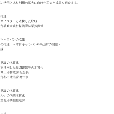
源の活用と木材利用の拡大に向けた工夫と成果を紹介する。
育推進
育マイスターと連携した取組－
政部農政室農村振興課林業振興係
育キャラバンの取組
の推進 －木育キャラバンin高山村の開催－
林課
共施設の木質化
材を活用した新図書館等の木質化
商工部林政課 担当長
部都市建築課 総主任
共施設の木質化
クル」の内装木質化
民文化部共創推進課
にみる