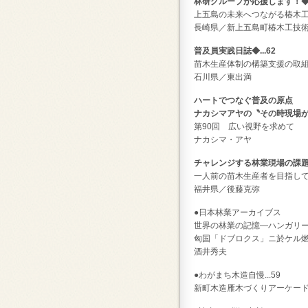
林研グループが応援します！◆..
上五島の未来へつながる椿木
長崎県／新上五島町椿木工技
普及員実践日誌◆...62
苗木生産体制の構築支援の取
石川県／東出満
ハートでつなぐ普及の原点
ナカシマアヤの〝その時現場が動
第
90
回 広い視野を求めて
ナカシマ・アヤ
チャレンジする林業現場の課題を
一人前の苗木生産者を目指し
福井県／後藤克弥
●日本林業アーカイブス
世界の林業の記憶―ハンガリ
匈国「ドブロクス」ニ於ケル
酒井秀夫
●わがまち木造自慢...59
新町木造雁木づくりアーケー