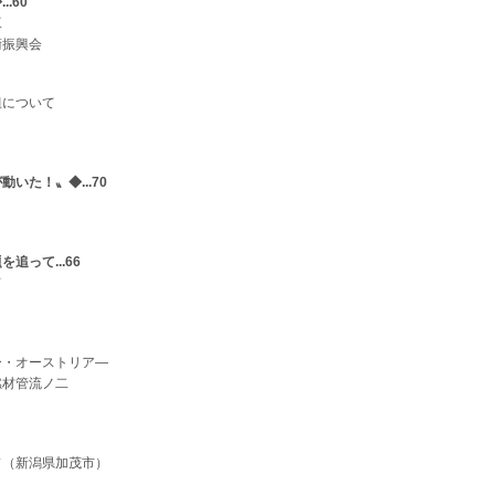
.60
工
術振興会
組について
いた！〟◆...70
追って...66
て
ー・オーストリア―
燃材管流ノ二
ド（新潟県加茂市）