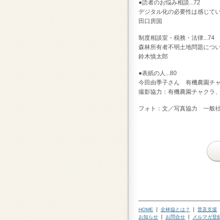
●読者のお悩み相談...72
デジタル化の必要性は感じている
田口房国
制度相談室・税務・法律...74
森林所有者不明土地問題につ
鈴木慎太郎
●表紙の人...80
今田由季子さん 有機農園チ
撮影協力：有機農園チャクラ
フォト：文／写真協力 一般
HOME
全林協とは？
普及支援
お知らせ
お問合せ
メルマガ登