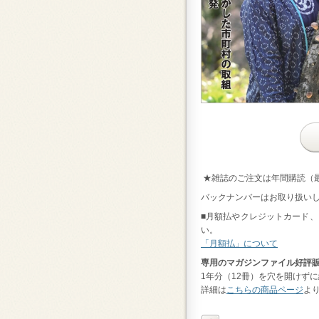
★雑誌のご注文は年間購読（
バックナンバーはお取り扱い
■月額払やクレジットカード、コ
い。
「月額払」について
専用のマガジンファイル好評
1年分（12冊）を穴を開けず
詳細は
こちらの商品ページ
よ