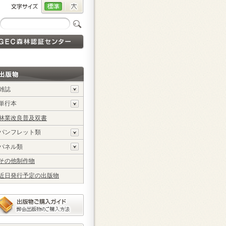
雑誌
単行本
林業改良普及双書
パンフレット類
パネル類
その他制作物
近日発行予定の出版物