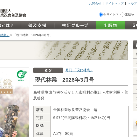
お問合せ
サイトマップ
ヘルプ
全サイト内
出版物
代林業」
>
「現代林業 2026年3月号」
月刊 「現代林業」
現代林業 2026年3月号
森林環境譲与税を活かした市町村の取組－木材利用・普
及啓発
著者
全国林業改良普及協会 編
定価
6,972(年間購読料/税・送料込み)円
ISBN
---
体裁
A5判 80頁