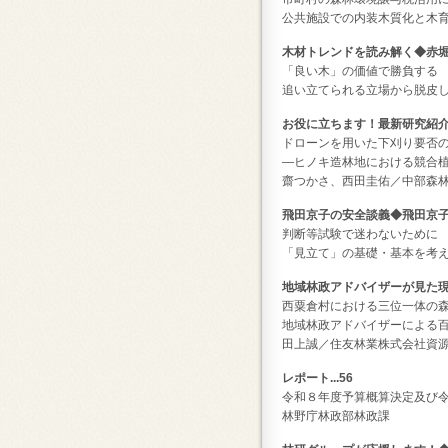
公共施設での内装木質化と木
木材トレンドを読み解く◆赤堀楠雄
「良い木」の価値で勝負する
追い立てられる立場から脱皮
お役に立ちます！最新研究紹介◆.
ドローンを用いた下刈り要否
―ヒノキ造林地における競合
齋つかさ、西田圭佑／中部森
飛田京子の安全談義◆飛田京子..
判断等試験で迷わないために
「見立て」の基礎・基本を考
地域林政アドバイザーが見た現場
西粟倉村における三位一体の
地域林政アドバイザーによる
田上誠／住友林業株式会社資
レポート...56
令和８年度予算概算決定及び
林野庁林政部林政課