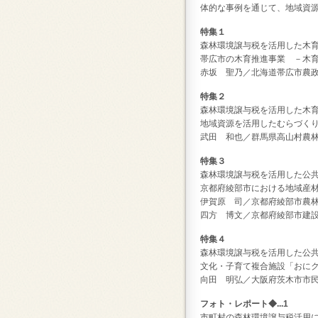
体的な事例を通じて、地域資
特集１
森林環境譲与税を活用した木
帯広市の木育推進事業 －木
赤坂 聖乃／北海道帯広市農
特集２
森林環境譲与税を活用した木
地域資源を活用したむらづくり
武田 和也／群馬県高山村農
特集３
森林環境譲与税を活用した公
京都府綾部市における地域産
伊賀原 司／京都府綾部市農林
四方 博文／京都府綾部市建設
特集４
森林環境譲与税を活用した公
文化・子育て複合施設「おに
向田 明弘／大阪府茨木市市
フォト・レポート◆...1
市町村の森林環境譲与税活用