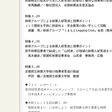
技能検定の普及から見た人材育成の必要性と優秀な指導者の育成
有馬隆継／一般社団法人 全国林業改良普及協会
特集３...29
林研グループによる林業人材育成と指導ポイント
ＪＬＣ競技を手段に技術向上・安全教育の担い手として活動
後藤 亮／林研グループ『くまもとLogging Club』会長（熊
特集４...35
林研グループによる林業人材育成と指導ポイント
若手林業従事者で結成した「山武者」が地域の林業人材育成をリ
髙木健多／那賀町林業従事者会 山武者 事務局・広報
特集５...40
京都府立林業大学校の指導者育成の取組
芦田 暢／京都府立林業大学校 教授
◆フォト・レポート...１
第36回世界伐木チャンピオンシップ スロベニア大会 日本選
日本伐木チャンピオンシップ事務局
◆木材トレンドを読み解く...46
「製材歩留まり」に注目しよう 経営戦略を映す重要な指標