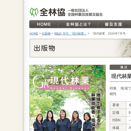
HOME
>
出版物
>
[雑誌] 月刊 「現代林業」
>
「現代林業 2026年7月号」
現代林業
特集 地域
能性
著者
定価
ISBN
--
体裁