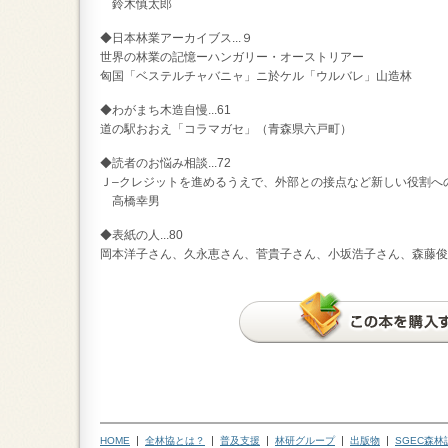
鈴木慎太郎
◆日本林業アーカイブス...９
世界の林業の記憶ーハンガリー・オーストリアー
匈国「ベステルチャバニャ」ニ於ケル「ウルバレ」山造林
◆わがまち木造自慢...61
道の駅おおえ「コラマガセ」（青森県六戸町）
◆読者のお悩み相談...72
Ｊ‒クレジットを進めるうえで、外部との接点など新しい役割へ
高橋幸男
◆表紙の人...80
岡本洋子さん、久永恵さん、菅貴子さん、小坂浩子さん、森藤俊
HOME
全林協とは？
普及支援
林研グループ
出版物
SGEC森