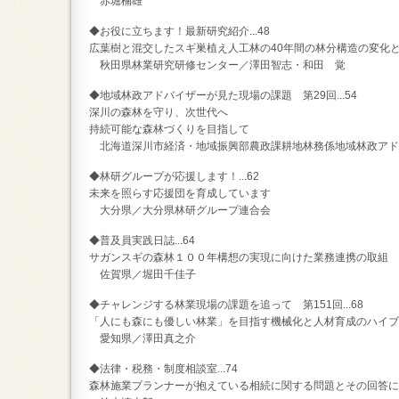
赤堀楠雄
◆お役に立ちます！最新研究紹介...48
広葉樹と混交したスギ巣植え人工林の40年間の林分構造の変化
秋田県林業研究研修センター／澤田智志・和田 覚
◆地域林政アドバイザーが見た現場の課題 第29回...54
深川の森林を守り、次世代へ
持続可能な森林づくりを目指して
北海道深川市経済・地域振興部農政課耕地林務係地域林政アド
◆林研グループが応援します！...62
未来を照らす応援団を育成しています
大分県／大分県林研グループ連合会
◆普及員実践日誌...64
サガンスギの森林１００年構想の実現に向けた業務連携の取組
佐賀県／堀田千佳子
◆チャレンジする林業現場の課題を追って 第151回...68
「人にも森にも優しい林業」を目指す機械化と人材育成のハイ
愛知県／澤田真之介
◆法律・税務・制度相談室...74
森林施業プランナーが抱えている相続に関する問題とその回答に