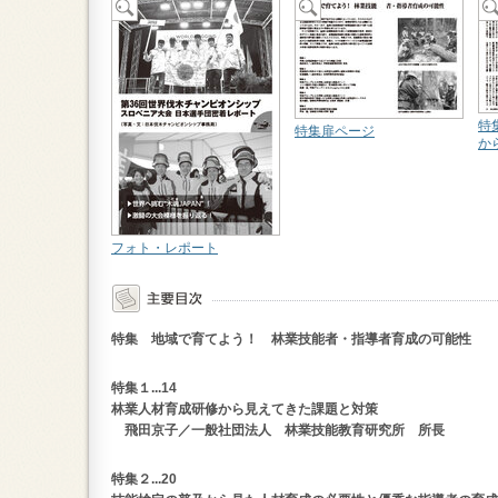
特
特集扉ページ
か
フォト・レポート
特集 地域で育てよう！ 林業技能者・指導者育成の可能性
特集１...14
林業人材育成研修から見えてきた課題と対策
飛田京子／一般社団法人 林業技能教育研究所 所長
特集２...20