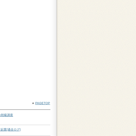
PAGETOP
の初級講座
起業[過去ログ]