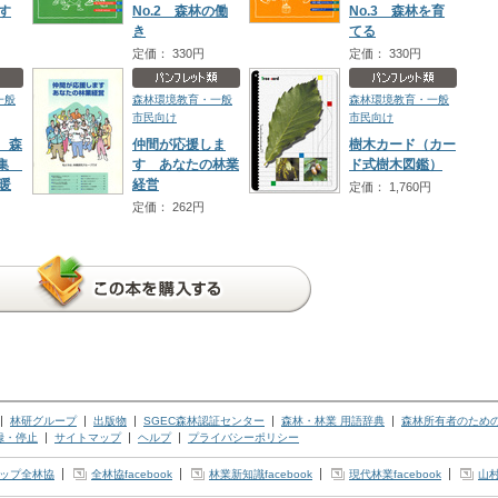
のす
No.2 森林の働
No.3 森林を育
き
てる
定価： 330円
定価： 330円
一般
森林環境教育・一般
森林環境教育・一般
市民向け
市民向け
 森
仲間が応援しま
樹木カード（カー
タ集
す あなたの林業
ド式樹木図鑑）
温暖
経営
定価： 1,760円
定価： 262円
林研グループ
出版物
SGEC森林認証センター
森林・林業 用語辞典
森林所有者のため
録・停止
サイトマップ
ヘルプ
プライバシーポリシー
ップ全林協
全林協facebook
林業新知識facebook
現代林業facebook
山村