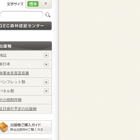
」
雑誌
単行本
林業改良普及双書
パンフレット類
パネル類
その他制作物
近日発行予定の出版物