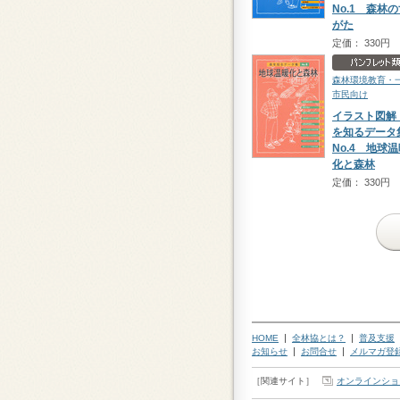
No.1 森林
がた
定価： 330円
森林環境教育・
市民向け
イラスト図解
を知るデー
No.4 地球
化と森林
定価： 330円
HOME
全林協とは？
普及支援
お知らせ
お問合せ
メルマガ登
［関連サイト］
オンラインショ