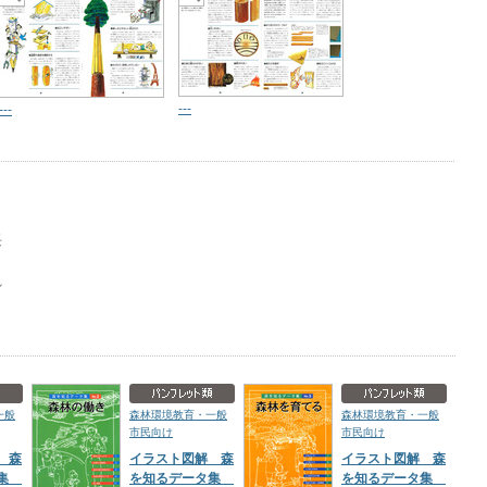
---
---
長
れ
一般
森林環境教育・一般
森林環境教育・一般
市民向け
市民向け
 森
イラスト図解 森
イラスト図解 森
タ集
を知るデータ集
を知るデータ集