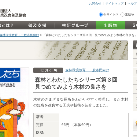
お問合せ
サイトマップ
ヘルプ
全サイト内
出版物
] 森林環境教育・一般市民向け
>
「森林とわたしたちシリーズ第３回 見つめてみよう木材の良さを
森林環境教育・一般市民向け
森林とわたしたちシリーズ第３回
見つめてみよう木材の良さを
木材のさまざまな長所をわかりやすく整理し、また木材
の短所を改良する工夫や技術を紹介しました。
著者
---
定価
66円 （本体60円）
ISBN
---