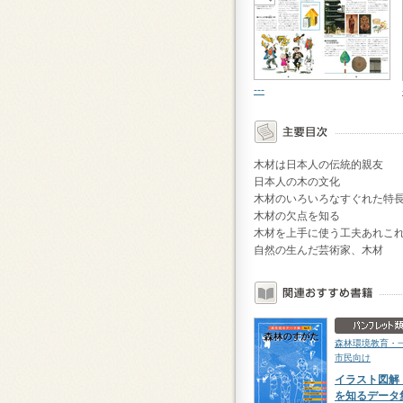
---
木材は日本人の伝統的親友
日本人の木の文化
木材のいろいろなすぐれた特
木材の欠点を知る
木材を上手に使う工夫あれこ
自然の生んだ芸術家、木材
森林環境教育・
市民向け
イラスト図解
を知るデー