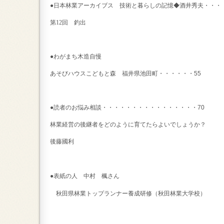
●日本林業アーカイブス 技術と暮らしの記憶◆酒井秀夫・・・
第
12
回 釣出
●わがまち木造自慢
あそびハウスこどもと森 福井県池田町・・・・・・
55
●読者のお悩み相談・・・・・・・・・・・・・・・・
70
林業経営の後継者をどのように育てたらよいでしょうか？
後藤國利
●表紙の人 中村 楓さん
秋田県林業トップランナー養成研修（秋田林業大学校）