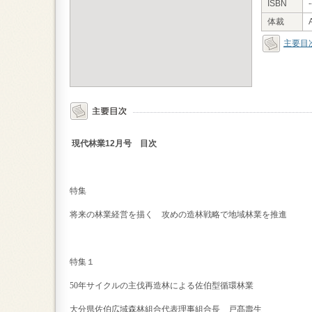
ISBN
-
体裁
主要目
現代林業
12
月号 目次
特集
将来の林業経営を描く
攻めの造林戦略で地域林業を推進
特集１
50
年サイクルの主伐再造林による佐伯型循環林業
大分県佐伯広域森林組合代表理事組合長 戸髙壽生