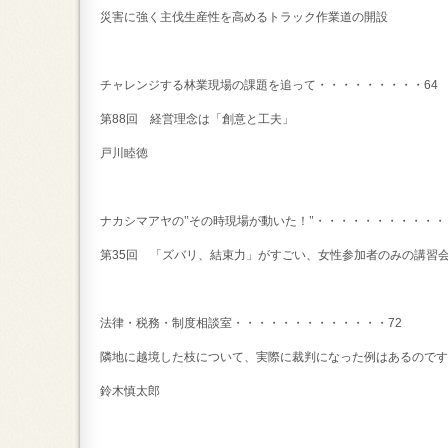
災害に強く主伐生産性を高めるトラック作業道の開設
チャレンジする林業現場の課題を追って・・・・・・・・・
64
第
88
回 経営理念は「創意と工夫」
戸川睦徳
ナカシマアヤの"その時現場が動いた！"・・・・・・・・・・・
第
35
回 「ズバリ、結束力」がすごい、女性参加者のみの講習
法律・税務・制度相談室・・・・・・・・・・・・・
72
隣地に越境した枝について、実際に裁判になった例はあるのです
鈴木慎太郎