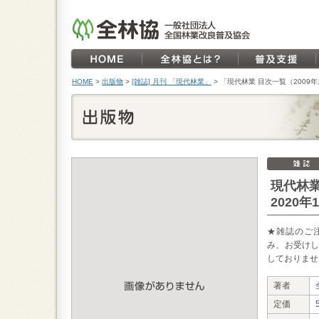
HOME
>
出版物
>
[雑誌] 月刊 「現代林業」
>
「現代林業 目次一覧（2009年
現代林業
2020年
★雑誌のご
み、お受けし
しておりませ
著者
定価