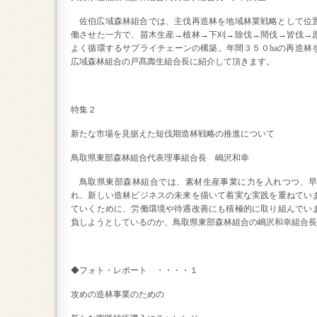
佐伯広域森林組合では、主伐再造林を地域林業戦略として位
働させた一方で、苗木生産→植林→下刈→除伐→間伐→皆伐→
よく循環するサプライチェーンの構築。年間３５０
ha
の再造林
広域森林組合の戸髙壽生組合長に紹介して頂きます。
特集２
新たな市場を見据えた短伐期造林戦略の推進について
鳥取県東部森林組合代表理事組合長 嶋沢和幸
鳥取県東部森林組合では、素材生産事業に力を入れつつ、
れ、新しい造林ビジネスの未来を描いて着実な実践を重ねてい
ていくために、労働環境や待遇改善にも積極的に取り組んでい
負しようとしているのか、鳥取県東部森林組合の嶋沢和幸組合長
◆フォト・レポート ・・・・１
攻めの造林事業のための