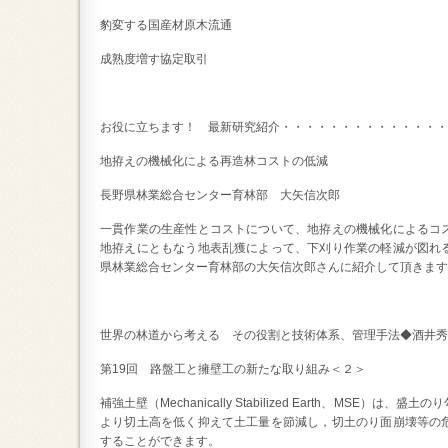
豹変する国産材原木流通
成熟度増す協定取引
お役に立ちます！ 最新研究紹介・・・・・・・・・・・・・・
地拵えの機械化による再造林コストの低減
長野県林業総合センター育林部 大矢信次郎
一貫作業の生産性とコストについて、地拵えの機械化によるコ
地拵えにともなう地表乱獲によって、下刈り作業の軽減が図れ
県林業総合センター育林部の大矢信次郎さんに紹介して頂きます
世界の林道から考える その役割と技術体系、管理手法◆酒井秀
第19回 路盤工と擁壁工の新たな取り組み＜２＞
補強土壁（Mechanically Stabilized Earth、MSE
より切土高を低く抑えて土工量を節減し，切土のり面崩壊等の
することができます。