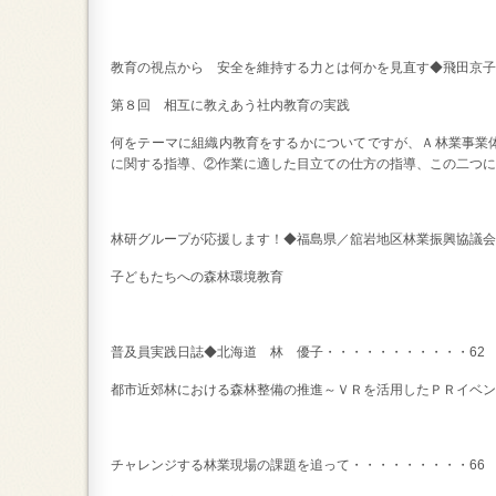
教育の視点から 安全を維持する力とは何かを見直す◆飛田京子
第８回 相互に教えあう社内教育の実践
何をテーマに組織内教育をするかについてですが、Ａ林業事業
に関する指導、②作業に適した目立ての仕方の指導、この二つに
林研グループが応援します！◆福島県／舘岩地区林業振興協議会
子どもたちへの森林環境教育
普及員実践日誌◆北海道 林 優子・・・・・・・・・・・6
都市近郊林における森林整備の推進～ＶＲを活用したＰＲイベン
チャレンジする林業現場の課題を追って・・・・・・・・・6