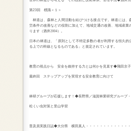
世界の林道から考える その役割と技術体系、管理手法◆酒井秀
第
23
回 標識＜１＞
林道は、森林と人間活動を結びつける接点です。林道には、
労条件の改善などの役割に加えて、地域交通の改善、地域産業
ります（酒井
2004
）。
日本の林道は、「
原則として不特定多数の者が利用する恒久的
る上での幹線となるものである」と規定されています。
教育の視点から 安全を維持する力とは何かを見直す◆飛田京子
最終回 ステップアップを実現する安全教育に向けて
林研グループが応援します！◆長野県／滋賀林業研究グループ・
松くい虫対策と里山学習
普及員実践日誌◆大分県 横田真人・・・・・・・・・・・・・