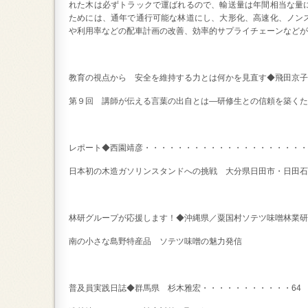
れた木は必ずトラックで運ばれるので、輸送量は年間相当な量
ためには、通年で通行可能な林道にし、大形化、高速化、ノン
や利用率などの配車計画の改善、効率的サプライチェーンなどが
教育の視点から 安全を維持する力とは何かを見直す◆飛田京子
第９回 講師が伝える言葉の出自とは―研修生との信頼を築くた
レポート◆西園靖彦・・・・・・・・・・・・・・・・・・・・
日本初の木造ガソリンスタンドへの挑戦 大分県日田市・日田石
林研グループが応援します！◆沖縄県／粟国村ソテツ味噌林業研
南の小さな島野特産品 ソテツ味噌の魅力発信
普及員実践日誌◆群馬県 杉木雅宏・・・・・・・・・・・6