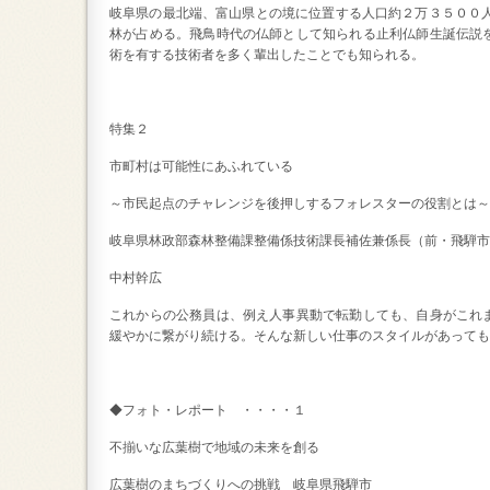
岐阜県の最北端、富山県との境に位置する人口約２万３５００人
林が占める。飛鳥時代の仏師として知られる止利仏師生誕伝説
術を有する技術者を多く輩出したことでも知られる。
特集２
市町村は可能性にあふれている
～市民起点のチャレンジを後押しするフォレスターの役割とは～
岐阜県林政部森林整備課整備係技術課長補佐兼係長（前・飛騨市
中村幹広
これからの公務員は、例え人事異動で転勤しても、自身がこれ
緩やかに繋がり続ける。そんな新しい仕事のスタイルがあっても
◆フォト・レポート ・・・・１
不揃いな広葉樹で地域の未来を創る
広葉樹のまちづくりへの挑戦 岐阜県飛騨市