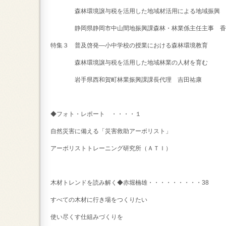
森林環境譲与税を活用した地域材活用による地域振興
静岡県静岡市中山間地振興課森林・林業係主任主事 香
特集３ 普及啓発―小中学校の授業における森林環境教育
森林環境譲与税を活用した地域林業の人材を育む
岩手県西和賀町林業振興課課長代理 吉田祐康
◆フォト・レポート ・・・・１
自然災害に備える「災害救助アーボリスト」
アーボリストトレーニング研究所（ＡＴＩ）
木材トレンドを読み解く◆赤堀楠雄・・・・・・・・・38
すべての木材に行き場をつくりたい
使い尽くす仕組みづくりを