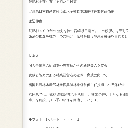
飫肥杉を守り育てる担い手対策
宮崎県日南市産業経済部水産林政課課長補佐兼林政係長
渡辺伸也
飫肥杉４００年の歴史を持つ宮崎県日南市。この飫肥杉を守り
施業の推進を柱の一つに掲げ、造林を担う事業者確保を目的とし
特集３
個人事業主の組織課や異業種からの新規参入を支援
意欲と能力のある林業経営者の確保・育成に向けて
福岡県農林水産部林業振興課林業経営係主任技師 小野澤郁佳
福岡県では、森林環境譲与税を活用し、林業の担い手となる組
業」を創設、担い手の確保を目指しています。
◆フォト・レポート ・・・・１