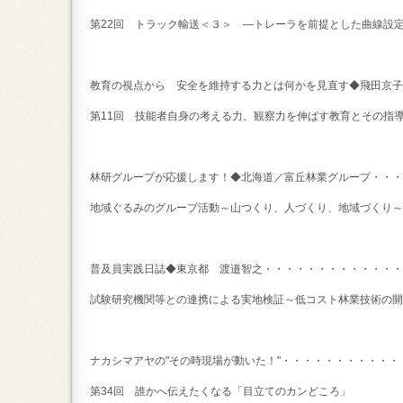
第22回 トラック輸送＜３＞ ―トレーラを前提とした曲線設
教育の視点から 安全を維持する力とは何かを見直す◆飛田京子
第11回 技能者自身の考える力、観察力を伸ばす教育とその指
林研グループが応援します！◆北海道／富丘林業グループ・・・
地域ぐるみのグループ活動～山つくり、人づくり、地域づくり～
普及員実践日誌◆東京都 渡邉智之・・・・・・・・・・・・
試験研究機関等との連携による実地検証～低コスト林業技術の開
ナカシマアヤの"その時現場が動いた！"・・・・・・・・・・・・
第34回 誰かへ伝えたくなる「目立てのカンどころ」