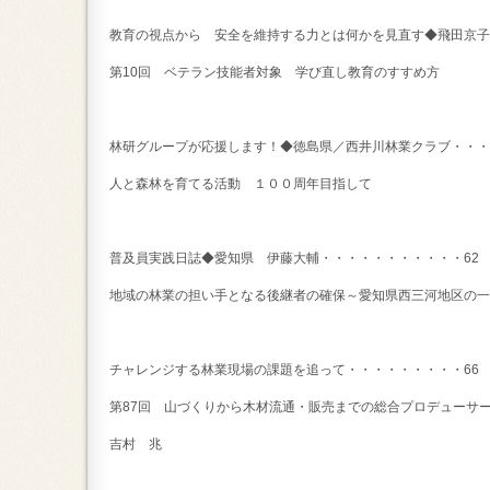
教育の視点から 安全を維持する力とは何かを見直す◆飛田京子
第10回 ベテラン技能者対象 学び直し教育のすすめ方
林研グループが応援します！◆徳島県／西井川林業クラブ・・・
人と森林を育てる活動 １００周年目指して
普及員実践日誌◆愛知県 伊藤大輔・・・・・・・・・・・6
地域の林業の担い手となる後継者の確保～愛知県西三河地区の一
チャレンジする林業現場の課題を追って・・・・・・・・・6
第87回 山づくりから木材流通・販売までの総合プロデューサ
吉村 兆