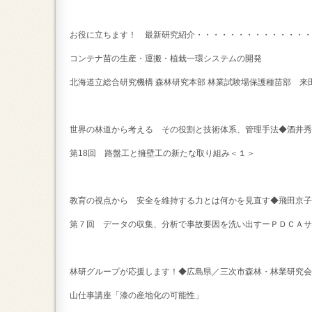
お役に立ちます！ 最新研究紹介・・・・・・・・・・・・・・
コンテナ苗の生産・運搬・植栽一環システムの開発
北海道立総合研究機構 森林研究本部 林業試験場保護種苗部 
世界の林道から考える その役割と技術体系、管理手法◆酒井秀
第18回 路盤工と擁壁工の新たな取り組み＜１＞
教育の視点から 安全を維持する力とは何かを見直す◆飛田京子
第７回 データの収集、分析で事故要因を洗い出すーＰＤＣＡサ
林研グループが応援します！◆広島県／三次市森林・林業研究会
山仕事講座「漆の産地化の可能性」