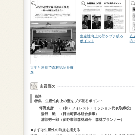
８
生産性向上の壁をブチ破る
の
ポイント
大学と連携で森林認証を推
進
鼎談
特集 生産性向上の壁をブチ破るポイント
坪野克彦 （（株）フォレスト・ミッション代表取締役）
湯浅 勲 （日吉町森林組合参事）
浦部秀一郎（多野東部森林組合 森林プランナー）
■まずは生産性の前提を揃える