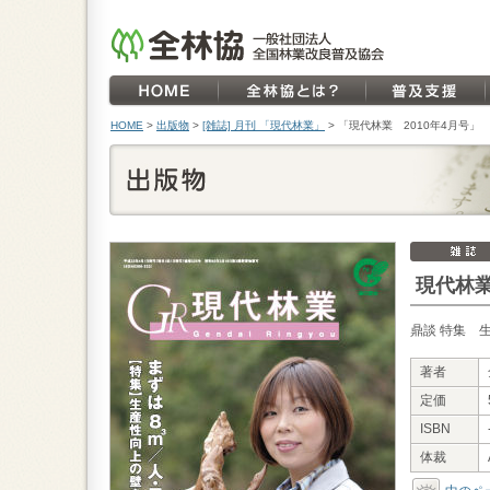
HOME
>
出版物
>
[雑誌] 月刊 「現代林業」
>
「現代林業 2010年4月号」
現代林業
鼎談 特集 
著者
定価
ISBN
体裁