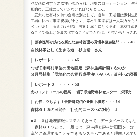
や製品に対する柔軟性が求められ、現場のローテーション、生
画的に、正確にしていかなければなりません。
広大な社有林を持つ企業は別として、通常、工場側は素材生
工場に比べて事業規模が小さく、素材生産業者は一人親方から
ベルがあり、資金力や利益、技術効率も異なります。素材生産
ることで売上げを最大化することができれば、利益がもたらさ
藤森隆郎が訪ねる新たな森林管理の現場◆藤森隆郎・・・40
自伐林家として生きる道 杉山精一さん
レポート１ ・・・・46
なぜ旧市町村単位の団地設定（森林施業計画）なのか
３月号特集「団地化の合意形成手法いろいろ」事例への疑
レポート２ ・・・・50
光のコントロールの提案 岩手県遠野農林センター 深澤光
お役に立ちます！最新研究紹介◆田中和博・・・54
森林ＧＩＳの可能性―社会的ニーズへの対応 １
■ＧＩＳは地理情報システムであって、データベースではな
森林ＧＩＳとは、一般には、森林簿と森林計画図を一対一
率的に管理することができるシステムであると理解されて