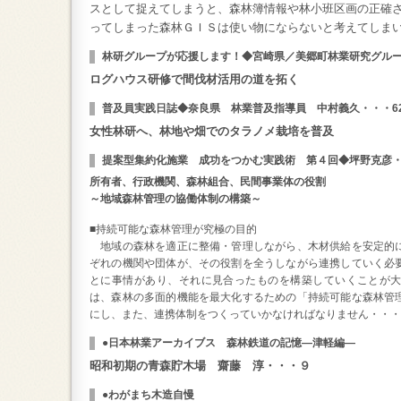
スとして捉えてしまうと、森林簿情報や林小班区画の正確
ってしまった森林ＧＩＳは使い物にならないと考えてしま
林研グループが応援します！◆宮崎県／美郷町林業研究グルー
ログハウス研修で間伐材活用の道を拓く
普及員実践日誌◆奈良県 林業普及指導員 中村義久・・・6
女性林研へ、林地や畑でのタラノメ栽培を普及
提案型集約化施業 成功をつかむ実践術 第４回◆坪野克彦・
所有者、行政機関、森林組合、民間事業体の役割
～地域森林管理の協働体制の構築～
■持続可能な森林管理が究極の目的
地域の森林を適正に整備・管理しながら、木材供給を安定的
ぞれの機関や団体が、その役割を全うしながら連携していく必
とに事情があり、それに見合ったものを構築していくことが
は、森林の多面的機能を最大化するための「持続可能な森林管
にし、また、連携体制をつくっていかなければなりません・・・
●日本林業アーカイブス 森林鉄道の記憶―津軽編―
昭和初期の青森貯木場 齋藤 淳・・・９
●わがまち木造自慢