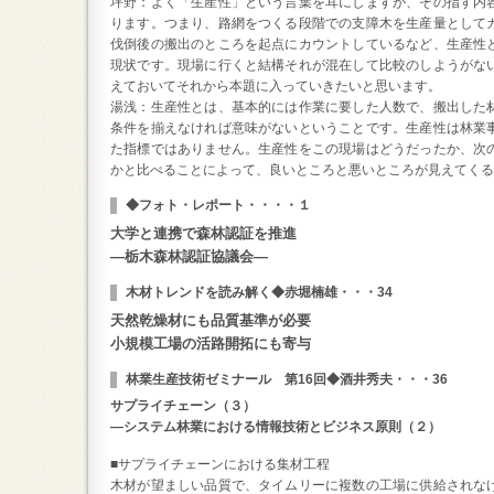
坪野：よく「生産性」という言葉を耳にしますが、その指す内
ります。つまり、路網をつくる段階での支障木を生産量として
伐倒後の搬出のところを起点にカウントしているなど、生産性
現状です。現場に行くと結構それが混在して比較のしようがな
えておいてそれから本題に入っていきたいと思います。
湯浅：生産性とは、基本的には作業に要した人数で、搬出した
条件を揃えなければ意味がないということです。生産性は林業
た指標ではありません。生産性をこの現場はどうだったか、次
かと比べることによって、良いところと悪いところが見えてくる
◆フォト・レポート・・・・１
大学と連携で森林認証を推進
―栃木森林認証協議会―
木材トレンドを読み解く◆赤堀楠雄・・・34
天然乾燥材にも品質基準が必要
小規模工場の活路開拓にも寄与
林業生産技術ゼミナール 第16回◆酒井秀夫・・・36
サプライチェーン（３）
―システム林業における情報技術とビジネス原則（２）
■サプライチェーンにおける集材工程
木材が望ましい品質で、タイムリーに複数の工場に供給されな