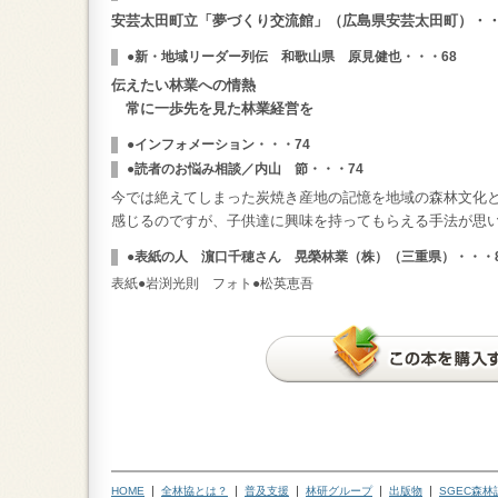
安芸太田町立「夢づくり交流館」（広島県安芸太田町）・・
●新・地域リーダー列伝 和歌山県 原見健也・・・68
伝えたい林業への情熱
常に一歩先を見た林業経営を
●インフォメーション・・・74
●読者のお悩み相談／内山 節・・・74
今では絶えてしまった炭焼き産地の記憶を地域の森林文化
感じるのですが、子供達に興味を持ってもらえる手法が思
●表紙の人 濵口千穂さん 晃榮林業（株）（三重県）・・・8
表紙●岩渕光則 フォト●松英恵吾
HOME
全林協とは？
普及支援
林研グループ
出版物
SGEC森