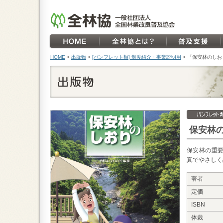
HOME
>
出版物
>
[パンフレット類] 制度紹介・事業説明用
>
「保安林のしお
保安林
保安林の重
真でやさしく
著者
定価
ISBN
体裁