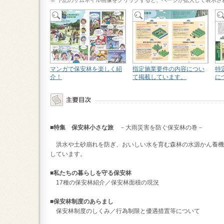
マンガで保安林を楽しく紹
指定施業要件の内容につい
特
介！
て掲載しています。
に
■特集 保安林小さな旅
－大雨災害を防ぐ保安林の巻－
洪水や土砂崩れを防ぎ、おいしい水を育む森林の水源かん養機
しています。
■私たちの暮らしを守る保安林
17種の保安林紹介／保安林面積の現況
■保安林制度のあらまし
保安林制度のしくみ／行為制限と優遇措置等について