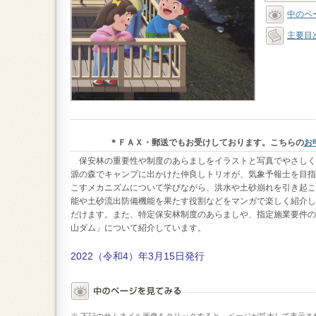
中のペ
主要目
＊ＦＡＸ・郵送でもお受けしております。こちらの
お
保安林の重要性や制度のあらましをイラストと写真でやさしく
源の森でキャンプに出かけた仲良しトリオが、気象予報士を目指
こすメカニズムについて学びながら、洪水や土砂崩れを引き起こ
能や土砂流出防備機能を果たす役割などをマンガで楽しく紹介し
だけます。また、特定保安林制度のあらましや、指定施業要件の
山ダム」について紹介しています。
2022（令和4）年3月15日発行
※ 下記のサムネイル画像をクリックすると、ページが拡大して表示さ