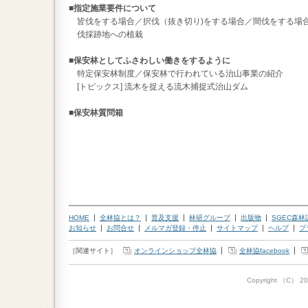
■指定施業要件について
皆伐をする場合／択伐（抜き切り)をする場合／間伐をする場
伐採跡地への植栽
■保安林としてふさわしい働きをするように
特定保安林制度／保安林で行われている治山事業の紹介
[トピックス] 流木を捉える流木捕捉式治山ダム
■保安林質問箱
HOME
全林協とは？
普及支援
林研グループ
出版物
SGEC森
お知らせ
お問合せ
メルマガ登録・停止
サイトマップ
ヘルプ
プ
［関連サイト］
オンラインショップ全林協
全林協facebook
Copyright （C）
20