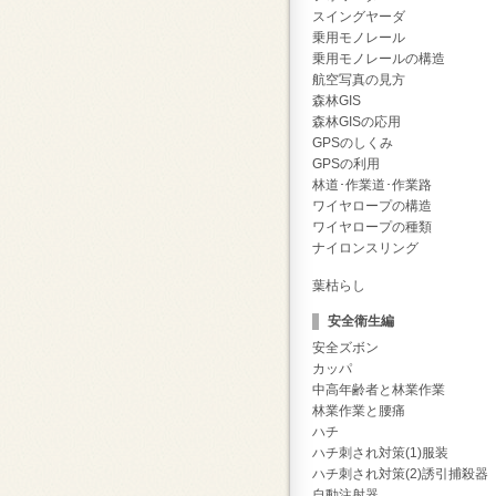
スイングヤーダ
乗用モノレール
乗用モノレールの構造
航空写真の見方
森林GIS
森林GISの応用
GPSのしくみ
GPSの利用
林道･作業道･作業路
ワイヤロープの構造
ワイヤロープの種類
ナイロンスリング
葉枯らし
安全衛生編
安全ズボン
カッパ
中高年齢者と林業作業
林業作業と腰痛
ハチ
ハチ刺され対策(1)服装
ハチ刺され対策(2)誘引捕殺器
自動注射器