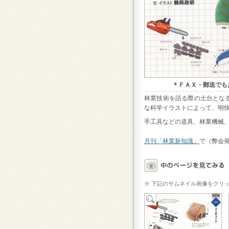
＊ＦＡＸ・郵送でも
林業技術を語る際の土台とな
な科学イラストによって、明
手工具などの道具、林業機械
月刊「林業新知識」
で（弊会
※ 下記のサムネイル画像をクリ