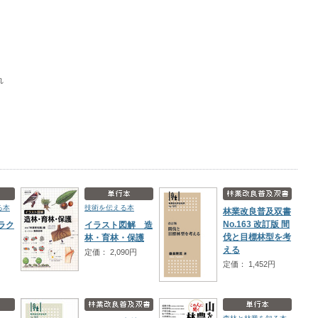
れ
る本
技術を伝える本
林業改良普及双書
No.163 改訂版 間
ラク
イラスト図解 造
伐と目標林型を考
林・育林・保護
える
定価： 2,090円
定価： 1,452円