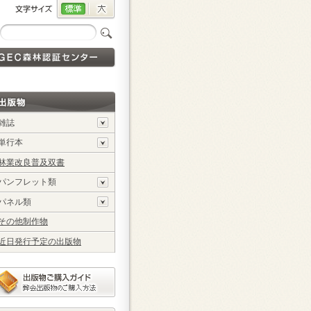
雑誌
単行本
林業改良普及双書
パンフレット類
パネル類
その他制作物
近日発行予定の出版物