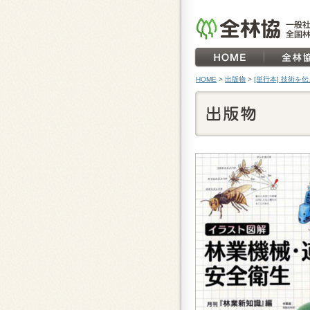
HOME
>
出版物
>
[単行本] 技術を