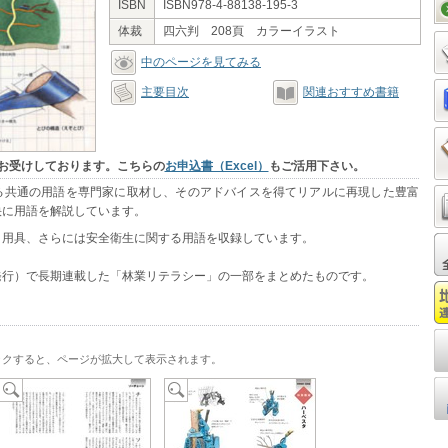
ISBN
ISBN978-4-88138-195-3
体裁
四六判 208頁 カラーイラスト
中のページを見てみる
主要目次
関連おすすめ書籍
お受けしております。こちらの
お申込書（Excel）
もご活用下さい。
る共通の用語を専門家に取材し、そのアドバイスを得てリアルに再現した豊富
快に用語を解説しています。
、用具、さらには安全衛生に関する用語を収録しています。
発行）で長期連載した「林業リテラシー」の一部をまとめたものです。
ックすると、ページが拡大して表示されます。