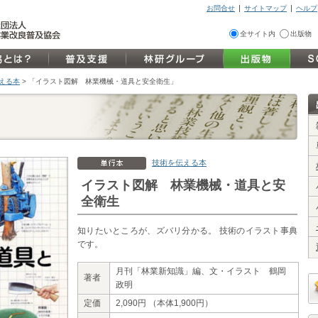
お問合せ
サイトマップ
ヘルプ
全サイト内
出版物
伝える本
>
「イラスト図解 林業機械・道具と安全衛生」
技術を伝える本
イラスト図解 林業機械・道具と安
全衛生
知りたいところが、ズバリ分かる。 技術のイラスト事典
です。
月刊「林業新知識」編、文・イラスト 鶴岡
著者
政明
定価
2,090円 （本体1,900円）