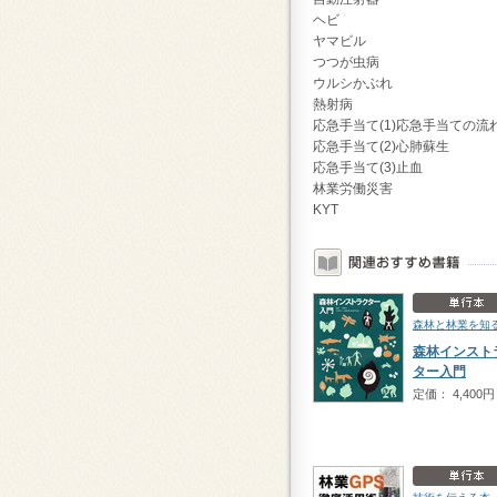
ヘビ
ヤマビル
つつが虫病
ウルシかぶれ
熱射病
応急手当て(1)応急手当ての流
応急手当て(2)心肺蘇生
応急手当て(3)止血
林業労働災害
KYT
森林と林業を知
森林インスト
ター入門
定価： 4,400円