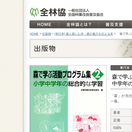
HOME
>
出版物
>
[単行本] 森と親しむ本・森の魅力を伝える本
>
「森で学ぶ
森で学
中学年
「森」が先
一冊。
著者
定価
ISBN