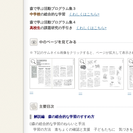
森で学ぶ活動プログラム集３
中学校
の総合的な学習
くわしくはこちら>
森で学ぶ活動プログラム集４
高校生
の課題研究の手引き
くわしくはこちら>
※ 下記のサムネイル画像をクリックすると、ページが拡大して表示さ
---
---
---
解説編 森の総合的な学習のすすめ方
□森の総合的な学習のねらいと手法
学習の方法 進ちょくの確認と支援 子どもたちに 気づきを