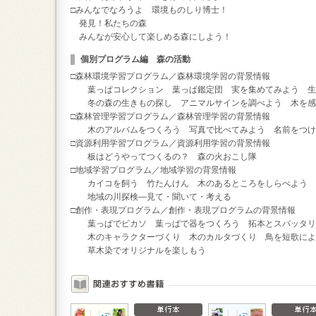
□みんなでなろうよ 環境ものしり博士！
発見！私たちの森
みんなが安心して楽しめる森にしよう！
個別プログラム編 森の活動
□森林環境学習プログラム／森林環境学習の背景情報
葉っぱコレクション 葉っぱ鑑定団 実を集めてみよう 
冬の森の生きもの探し アニマルサインを調べよう 木を感
□森林管理学習プログラム／森林管理学習の背景情報
木のアルバムをつくろう 写真で比べてみよう 名前をつけ
□資源利用学習プログラム／資源利用学習の背景情報
板はどうやってつくるの？ 森の火おこし隊
□地域学習プログラム／地域学習の背景情報
カイコを飼う 竹たんけん 木のあるところをしらべよう
地域の川探検―見て・聞いて・考える
□創作・表現プログラム／創作・表現プログラムの背景情報
葉っぱでピカソ 葉っぱで器をつくろう 拓本とスパッタ
木のキャラクターづくり 木のカルタづくり 鳥を短歌によ
草木染でオリジナルを楽しもう