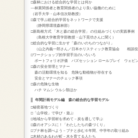
□森林における総合的な学習とは何か
―林業関係者と教育関係者のより良い協働のために
（岩手大学・山本信次助教授）
□森で学ぶ総合的学習をネットワークで支援
（静岡県環境森林部）
□新島根方式 「木と森の総合学習」 の仕組みづくりの実践事例
（島根大学教育学部教授・山下晃功さんに聞く）
□総合的な学習に生かす「森のいのちのつながり」
（山之内義一郎さん／日本ホリスティック教育協会 相談役
□ワークショップ的学習手法のいろいろ
ポートフォリオ評価 バズセッション ロールプレイ ウェビ
□森の安全管理とマナー
森の活動環境を知る 危険な動植物が存在する
安全とマナーのチェック事項
□森の危険な生物
ハチ マムシ ウルシ類ほか
年間計画モデル編 森の総合的な学習モデル
□秘密基地づくり
□「山学校」で学び・遊ぶ
□地域から学習材を求めて－炭を通して学ぶ
□森のオアシスに！「わたしたちの森づくり」
□ブナ林を調べよう－ブナと歩む６年間、中学年の取り組み
□木材のあるわが町－木を育てる人たち