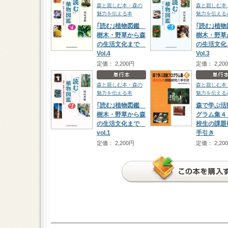
森と親しむ本・森の
森と親しむ本
魅力を伝える本
魅力を伝える
｢読む｣植物図鑑
｢読む｣植
樹木・野草から森
樹木・野草
の生活文化まで
の生活文
Vol.4
Vol.3
定価： 2,200円
定価： 2,20
森と親しむ本・森の
森と親しむ本
魅力を伝える本
魅力を伝える
｢読む｣植物図鑑
森で学ぶ活
樹木・野草から森
グラム集４
の生活文化まで
校生の課題
vol.1
手引き
定価： 2,200円
定価： 2,20