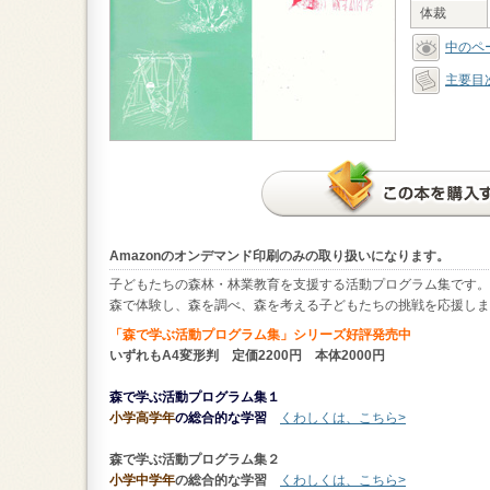
体裁
中のペ
主要目
Amazonのオンデマンド印刷のみの取り扱いになります。
子どもたちの森林・林業教育を支援する活動プログラム集です。
森で体験し、森を調べ、森を考える子どもたちの挑戦を応援しま
「森で学ぶ活動プログラム集」シリーズ好評発売中
いずれもA4変形判 定価2200円 本体2000円
森で学ぶ活動プログラム集１
小学高
学年
の総合的な学習
くわしくは、こちら>
森で学ぶ活動プログラム集２
小学中学年
の総合的な学習
くわしくは、こちら>