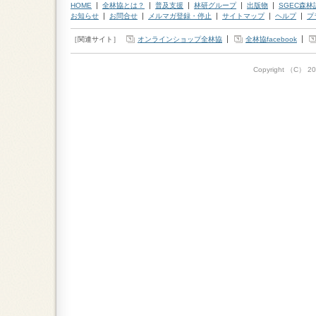
HOME
全林協とは？
普及支援
林研グループ
出版物
SGEC森
お知らせ
お問合せ
メルマガ登録・停止
サイトマップ
ヘルプ
プ
［関連サイト］
オンラインショップ全林協
全林協facebook
Copyright （C）
20