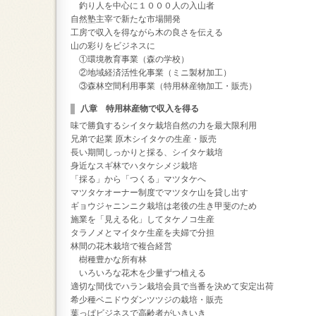
釣り人を中心に１０００人の入山者
自然塾主宰で新たな市場開発
工房で収入を得ながら木の良さを伝える
山の彩りをビジネスに
①環境教育事業（森の学校）
②地域経済活性化事業（ミニ製材加工）
③森林空間利用事業（特用林産物加工・販売）
八章 特用林産物で収入を得る
味で勝負するシイタケ栽培自然の力を最大限利用
兄弟で起業 原木シイタケの生産・販売
長い期間しっかりと採る、シイタケ栽培
身近なスギ林でハタケシメジ栽培
「採る」から「つくる」マツタケへ
マツタケオーナー制度でマツタケ山を貸し出す
ギョウジャニンニク栽培は老後の生き甲斐のため
施業を「見える化」してタケノコ生産
タラノメとマイタケ生産を夫婦で分担
林間の花木栽培で複合経営
樹種豊かな所有林
いろいろな花木を少量ずつ植える
適切な間伐でハラン栽培会員で当番を決めて安定出荷
希少種ベニドウダンツツジの栽培・販売
葉っぱビジネスで高齢者がいきいき