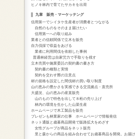
ヒノキ林内で育てたサカキを出荷
九章 販売・マーケッテング
信用第一でシイタケ生産者が消費者とつながる
自然のものをそのまま届けたい
信用第一への取り組み
業者との信頼関係で立木を販売
自力伐採で収益をあげる
業者に利用間伐を依頼した事例
普通林経営は自家労力で手取りを残す
立木売買や施業委託の契約書の書き方
契約書の種類と実情
契約を交わす際の注意点
材の規格を設定した間伐材の買い取り制度
山の恵みの豊かさを実感できる交流拠点・直売所
大盛況、山の恵みの産直販売
山のもので特色を出して８桁の売り上げ
林内の環境を生かした山菜生産
ホームページで木工製品を販売
プレゼンも林業家の仕事 ホームページで情報発信
ネット通販と歳暮商品開発で販路拡大をめざす
女性グループが商品をネット販売
里と森からの商品を組み合わせてお歳暮商品を開発。お届け