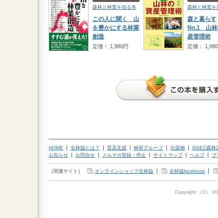
森林と林業を知る本
森林と林業を
この人に聞く 山
森と暮らす
を豊かにする林業
No.1 山
創造
産管理術
定価： 1,980円
定価： 1,98
HOME
全林協とは？
普及支援
林研グループ
出版物
SGEC森
お知らせ
お問合せ
メルマガ登録・停止
サイトマップ
ヘルプ
プ
［関連サイト］
オンラインショップ全林協
全林協facebook
Copyright （C）
20