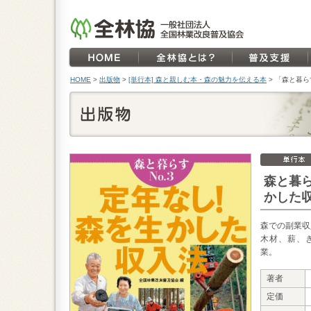
HOME
>
出版物
>
[単行本] 森と親しむ本・森の魅力を伝える本
>
「森と暮ら
森と暮ら
かした
森での副業収
木材、薪、
業。
著者
定価