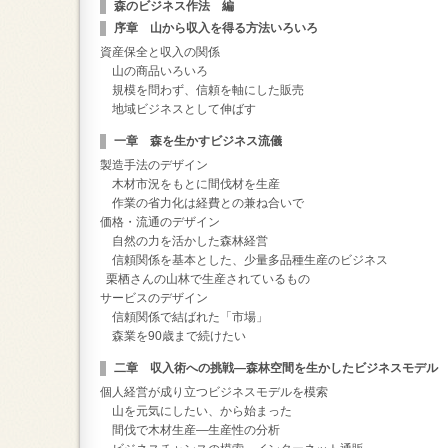
森のビジネス作法 編
序章 山から収入を得る方法いろいろ
資産保全と収入の関係
山の商品いろいろ
規模を問わず、信頼を軸にした販売
地域ビジネスとして伸ばす
一章 森を生かすビジネス流儀
製造手法のデザイン
木材市況をもとに間伐材を生産
作業の省力化は経費との兼ね合いで
価格・流通のデザイン
自然の力を活かした森林経営
信頼関係を基本とした、少量多品種生産のビジネス
栗栖さんの山林で生産されているもの
サービスのデザイン
信頼関係で結ばれた「市場」
森業を90歳まで続けたい
二章 収入術への挑戦―森林空間を生かしたビジネスモデル
個人経営が成り立つビジネスモデルを模索
山を元気にしたい、から始まった
間伐で木材生産―生産性の分析