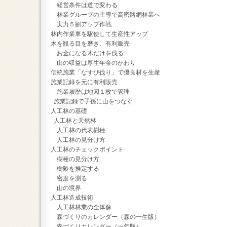
経営条件は道で変わる
林業グループの主導で高密路網林業へ
実力５割アップ作戦
林内作業車を駆使して生産性アップ
木を観る目を磨き、有利販売
お金になる木だけを伐る
山の収益は厚生年金のかわり
伝統施業「なすび伐り」で優良材を生産
施業記録を元に有利販売
施業履歴は地図１枚で管理
施業記録で子孫に山をつなぐ
人工林の基礎
人工林と天然林
人工林の代表樹種
人工林の見分け方
人工林のチェックポイント
樹種の見分け方
樹齢を推定する
密度を測る
山の境界
人工林造成技術
人工林林業の全体像
森づくりのカレンダー（森の一生版）
森づくりカレンダー（一年版）