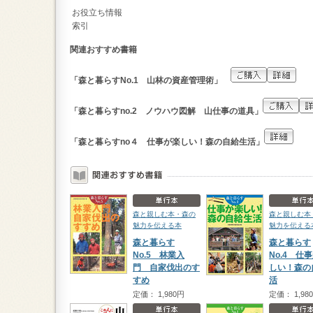
お役立ち情報
索引
関連おすすめ書籍
「森と暮らすNo.1 山林の資産管理術」
「森と暮らすno.2 ノウハウ図解 山仕事の道具」
「森と暮らすno４ 仕事が楽しい！森の自給生活」
森と親しむ本・森の
森と親しむ本
魅力を伝える本
魅力を伝える
森と暮らす
森と暮らす
No.5 林業入
No.4 仕
門 自家伐出のす
しい！森の
すめ
活
定価： 1,980円
定価： 1,98