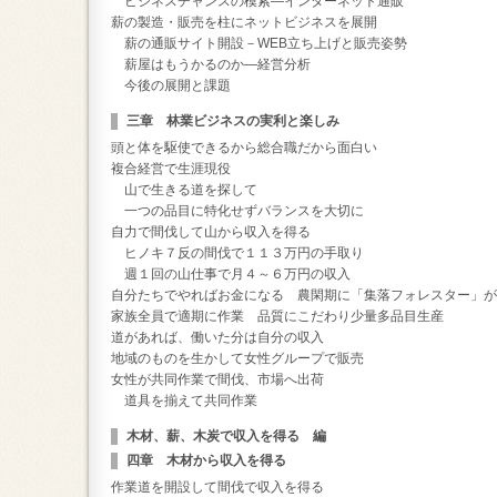
ビジネスチャンスの模索―インターネット通販
薪の製造・販売を柱にネットビジネスを展開
薪の通販サイト開設－WEB立ち上げと販売姿勢
薪屋はもうかるのか―経営分析
今後の展開と課題
三章 林業ビジネスの実利と楽しみ
頭と体を駆使できるから総合職だから面白い
複合経営で生涯現役
山で生きる道を探して
一つの品目に特化せずバランスを大切に
自力で間伐して山から収入を得る
ヒノキ７反の間伐で１１３万円の手取り
週１回の山仕事で月４～６万円の収入
自分たちでやればお金になる 農閑期に「集落フォレスター」が
家族全員で適期に作業 品質にこだわり少量多品目生産
道があれば、働いた分は自分の収入
地域のものを生かして女性グループで販売
女性が共同作業で間伐、市場へ出荷
道具を揃えて共同作業
木材、薪、木炭で収入を得る 編
四章 木材から収入を得る
作業道を開設して間伐で収入を得る