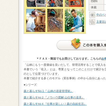
ISBN
体裁
中のペ
主要目
＊ＦＡＸ・郵送でもお受けしております。こちらの
お申
「山林にもう一度価値を見いだして、管理活用することで収入を
本書でいう「収入」とは、専業となってこのことだけで家計を
のとして位置づけています。
本書で紹介する多くのモデル（実在事例）の中から自分にあった
●シリーズ
森と暮らすNo.1『 山林の資産管理術』
森と暮らすno２『ノウハウ図解 山仕事の道具』
森と暮らすno４『仕事が楽しい！森の自給生活』