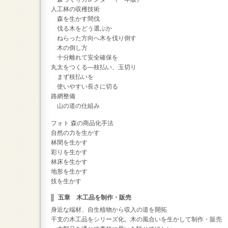
人工林の収穫技術
森を生かす間伐
伐る木をどう選ぶか
ねらった方向へ木を伐り倒す
木の倒し方
十分離れて安全確保を
丸太をつくる―枝払い、玉切り
まず枝払いを
使いやすい長さに切る
路網整備
山の道の仕組み
フォト 森の商品化手法
自然の力を生かす
林間を生かす
彩りを生かす
林床を生かす
地形を生かす
技を生かす
五章 木工品を制作・販売
身近な端材、自生植物から収入の道を開拓
干支の木工品をシリーズ化。木の風合いを生かして制作・販売