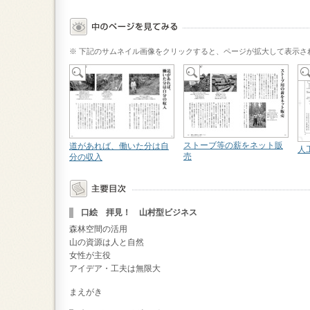
※ 下記のサムネイル画像をクリックすると、ページが拡大して表示さ
ストーブ等の薪をネット販
道があれば、働いた分は自
人
売
分の収入
口絵 拝見！ 山村型ビジネス
森林空間の活用
山の資源は人と自然
女性が主役
アイデア・工夫は無限大
まえがき