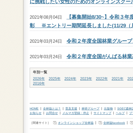
に挑戦したい女性のためのオンラインスクー
【募集開始8/30~】令和３
2021年08月04日
彰 ※エントリー期間延長しました(11/29（
令和２年度全国林業グループ
2021年03月24日
令和２年度全国がんばる林業
2021年03月24日
年別一覧
2026年
2025年
2024年
2023年
2022年
2021年
20
2016年
HOME
全林協とは？
普及支援
林研グループ
出版物
SGEC森
お知らせ
お問合せ
メルマガ登録・停止
サイトマップ
ヘルプ
プ
［関連サイト］
オンラインショップ全林協
全林協facebook