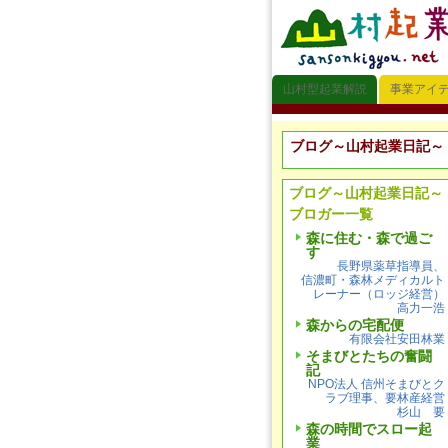
山村型起業解説
事業アイ
ブログ～山村起業日記～
ブログ～山村起業日記～
ブロガー一覧
森に住む・森で過ご
す
長野県薬草指導員、
信濃町・森林メディカルト
レーナー（ロッジ経営）
高力一浩
森からの宅配便
有限会社安田林業
そまびとたちの奮闘
記
NPO法人 信州そまびとク
ラブ理事、要林産経営
杉山 要
森の時間でスロー起
業