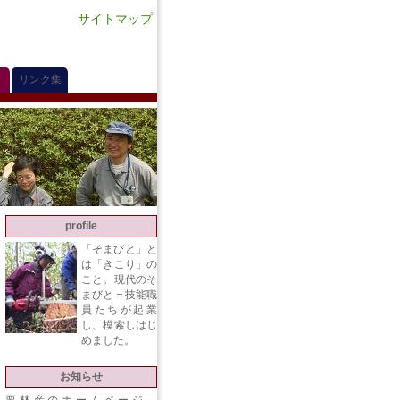
サイトマップ
リンク集
profile
「そまびと」と
は「きこり」の
こと。現代のそ
まびと＝技能職
員たちが起業
し、模索しはじ
めました。
お知らせ