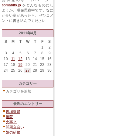
要林産のホームページ
somabito.jp
をどんなものにし
ようか、現在思案中です。なに
か良い案があったら、ぜひコメ
ントに書き込んでください
2011年4月
S
M
T
W
T
F
S
1
2
3
4
5
6
7
8
9
10
11
12
13
14
15
16
17
18
19
20
21
22
23
24
25
26
27
28
29
30
カテゴリー
カテゴリを追加
最近のエントリー
現場復帰
退院
火事？
開票立会い
娘の研修