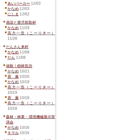
あいバーカー
12/03
かなめ
12/03
にしま
12/02
鼎談と鹿児島取材
かなめ
11/29
高力一浩（こーりきー）
11/28
だんさん来村
かなめ
11/08
だん
11/08
体験！樹林気功
かなめ
10/21
原 薫
10/20
かなめ
10/19
高力一浩（こーりきー）
10/19
原 薫
10/18
高力一浩（こーりきー）
10/18
森林・林業・環境機械展示実
演会
かなめ
10/16
キマル
10/16