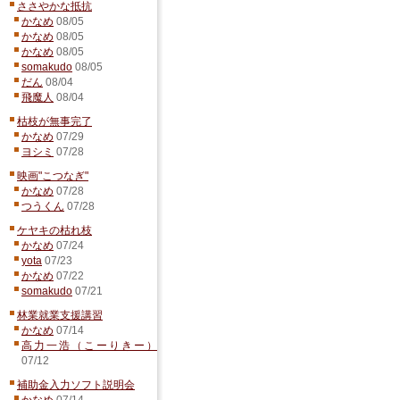
ささやかな抵抗
かなめ
08/05
かなめ
08/05
かなめ
08/05
somakudo
08/05
だん
08/04
飛魔人
08/04
枯枝が無事完了
かなめ
07/29
ヨシミ
07/28
映画"こつなぎ"
かなめ
07/28
つうくん
07/28
ケヤキの枯れ枝
かなめ
07/24
yota
07/23
かなめ
07/22
somakudo
07/21
林業就業支援講習
かなめ
07/14
高力一浩（こーりきー）
07/12
補助金入力ソフト説明会