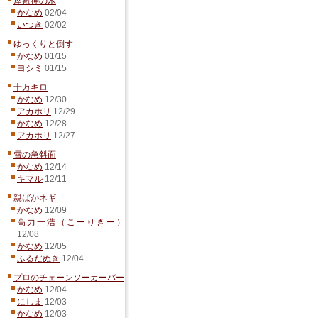
屋敷神の木
かなめ
02/04
いつき
02/02
ゆっくりと倒す
かなめ
01/15
ヨシミ
01/15
十万キロ
かなめ
12/30
アカホリ
12/29
かなめ
12/28
アカホリ
12/27
雪の急斜面
かなめ
12/14
キマル
12/11
親ばかネギ
かなめ
12/09
高力一浩（こーりきー）
12/08
かなめ
12/05
ふるだぬき
12/04
プロのチェーンソーカーバー
かなめ
12/04
にしま
12/03
かなめ
12/03