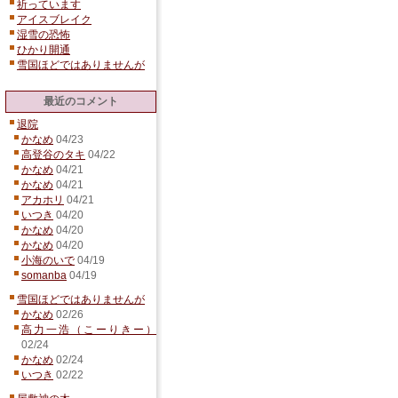
祈っています
アイスブレイク
湿雪の恐怖
ひかり開通
雪国ほどではありませんが
最近のコメント
退院
かなめ
04/23
高登谷のタキ
04/22
かなめ
04/21
かなめ
04/21
アカホリ
04/21
いつき
04/20
かなめ
04/20
かなめ
04/20
小海のいで
04/19
somanba
04/19
雪国ほどではありませんが
かなめ
02/26
高力一浩（こーりきー）
02/24
かなめ
02/24
いつき
02/22