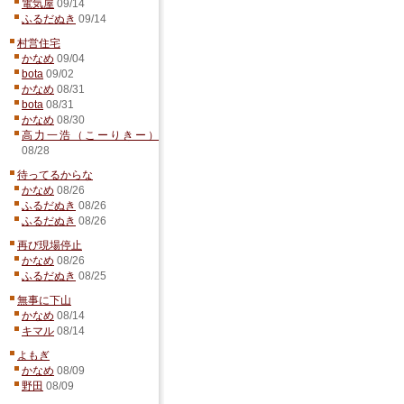
電気屋
09/14
ふるだぬき
09/14
村営住宅
かなめ
09/04
bota
09/02
かなめ
08/31
bota
08/31
かなめ
08/30
高力一浩（こーりきー）
08/28
待ってるからな
かなめ
08/26
ふるだぬき
08/26
ふるだぬき
08/26
再び現場停止
かなめ
08/26
ふるだぬき
08/25
無事に下山
かなめ
08/14
キマル
08/14
よもぎ
かなめ
08/09
野田
08/09