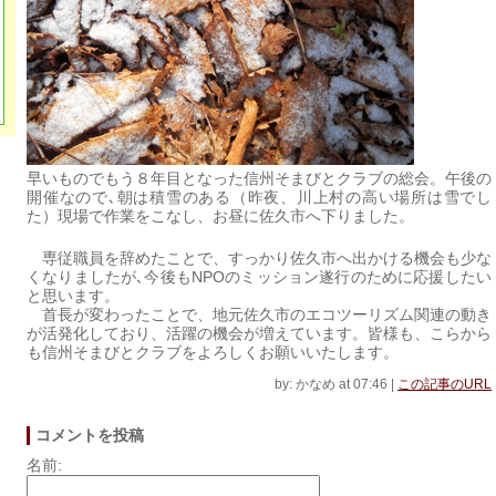
早いものでもう８年目となった信州そまびとクラブの総会。午後の
開催なので､朝は積雪のある（昨夜、川上村の高い場所は雪でし
た）現場で作業をこなし、お昼に佐久市へ下りました。
専従職員を辞めたことで、すっかり佐久市へ出かける機会も少な
くなりましたが､今後もNPOのミッション遂行のために応援したい
と思います。
首長が変わったことで、地元佐久市のエコツーリズム関連の動き
が活発化しており、活躍の機会が増えています。皆様も、こらから
も信州そまびとクラブをよろしくお願いいたします。
by: かなめ at 07:46
|
この記事のURL
コメントを投稿
名前: