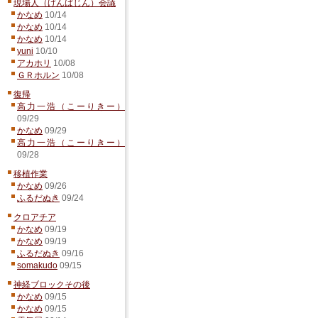
現場人（げんばじん）会議
かなめ
10/14
かなめ
10/14
かなめ
10/14
yuni
10/10
アカホリ
10/08
ＧＲホルン
10/08
復帰
高力一浩（こーりきー）
09/29
かなめ
09/29
高力一浩（こーりきー）
09/28
移植作業
かなめ
09/26
ふるだぬき
09/24
クロアチア
かなめ
09/19
かなめ
09/19
ふるだぬき
09/16
somakudo
09/15
神経ブロックその後
かなめ
09/15
かなめ
09/15