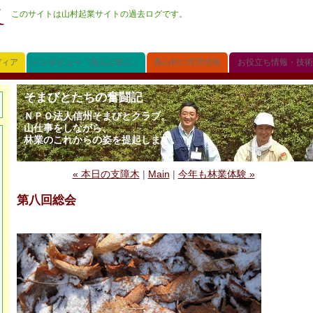
このサイトは山村起業サイトの過去ログです。
ディア
インタビュー「先人に学ぶ」
農山村の背景情報
お役立ち情報・技術
そまびとたちの奮闘記
ＮＰＯ法人信州そまびとクラブ。
山仕事をしながら、
林業のこれからの姿を提起します。
« 本日の支障木
|
Main
|
今年も林業体験 »
第八回総会