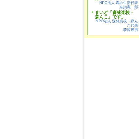
NPO法人 森の生活代表
奈須憲一郎
まいど「森林楽校・
森んこ」です。
NPO法人 森林楽校・森ん
こ代表
萩原茂男