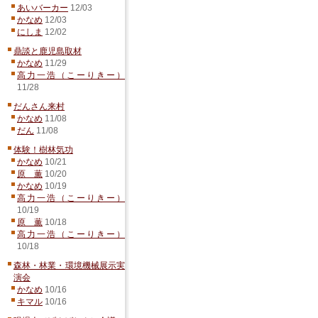
あいバーカー
12/03
かなめ
12/03
にしま
12/02
鼎談と鹿児島取材
かなめ
11/29
高力一浩（こーりきー）
11/28
だんさん来村
かなめ
11/08
だん
11/08
体験！樹林気功
かなめ
10/21
原 薫
10/20
かなめ
10/19
高力一浩（こーりきー）
10/19
原 薫
10/18
高力一浩（こーりきー）
10/18
森林・林業・環境機械展示実
演会
かなめ
10/16
キマル
10/16