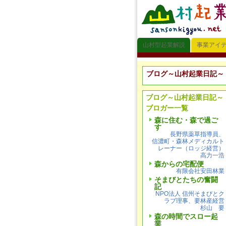
山村型起業解説
事業アイ
ブログ～山村起業日記～
ブログ～山村起業日記～
ブロガー一覧
森に住む・森で過ご
す
長野県薬草指導員、
信濃町・森林メディカルト
レーナー（ロッジ経営）
高力一浩
森からの宅配便
有限会社安田林業
そまびとたちの奮闘
記
NPO法人 信州そまびとク
ラブ理事、要林産経営
杉山 要
森の時間でスロー起
業