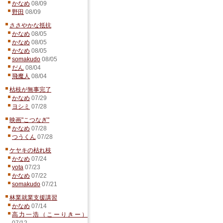
かなめ
08/09
野田
08/09
ささやかな抵抗
かなめ
08/05
かなめ
08/05
かなめ
08/05
somakudo
08/05
だん
08/04
飛魔人
08/04
枯枝が無事完了
かなめ
07/29
ヨシミ
07/28
映画"こつなぎ"
かなめ
07/28
つうくん
07/28
ケヤキの枯れ枝
かなめ
07/24
yota
07/23
かなめ
07/22
somakudo
07/21
林業就業支援講習
かなめ
07/14
高力一浩（こーりきー）