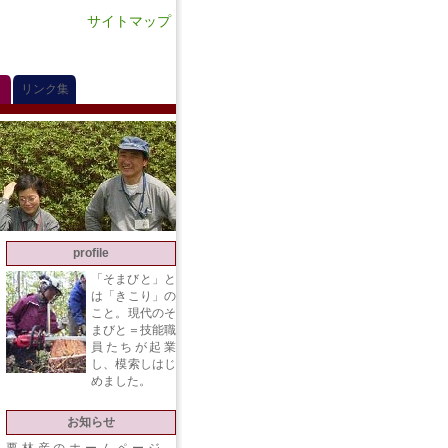
サイトマップ
リンク集
profile
「そまびと」と
は「きこり」の
こと。現代のそ
まびと＝技能職
員たちが起業
し、模索しはじ
めました。
お知らせ