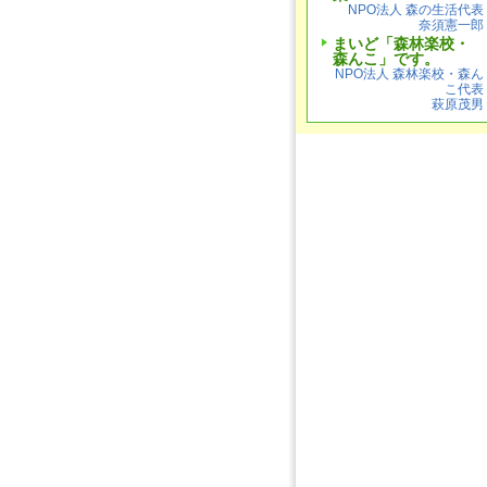
NPO法人 森の生活代表
奈須憲一郎
まいど「森林楽校・
森んこ」です。
NPO法人 森林楽校・森ん
こ代表
萩原茂男