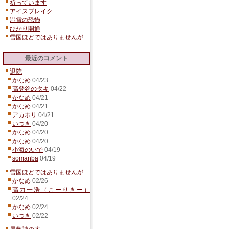
祈っています
アイスブレイク
湿雪の恐怖
ひかり開通
雪国ほどではありませんが
最近のコメント
退院
かなめ
04/23
高登谷のタキ
04/22
かなめ
04/21
かなめ
04/21
アカホリ
04/21
いつき
04/20
かなめ
04/20
かなめ
04/20
小海のいで
04/19
somanba
04/19
雪国ほどではありませんが
かなめ
02/26
高力一浩（こーりきー）
02/24
かなめ
02/24
いつき
02/22