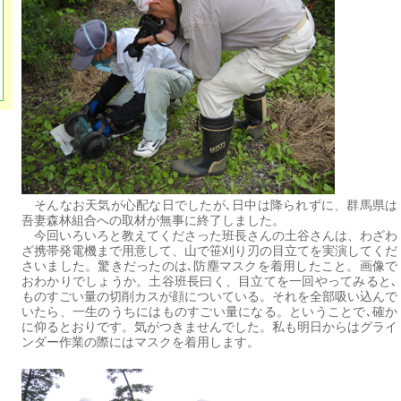
そんなお天気が心配な日でしたが､日中は降られずに、群馬県は
吾妻森林組合への取材が無事に終了しました。
今回いろいろと教えてくださった班長さんの土谷さんは、わざわ
ざ携帯発電機まで用意して、山で笹刈り刃の目立てを実演してくだ
さいました。驚きだったのは､防塵マスクを着用したこと。画像で
おわかりでしょうか。土谷班長曰く、目立てを一回やってみると､
ものすごい量の切削カスが顔についている。それを全部吸い込んで
いたら、一生のうちにはものすごい量になる。ということで､確か
に仰るとおりです。気がつきませんでした。私も明日からはグライ
ンダー作業の際にはマスクを着用します。