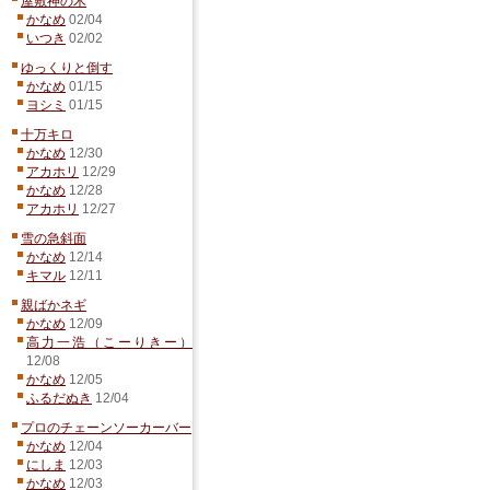
屋敷神の木
かなめ
02/04
いつき
02/02
ゆっくりと倒す
かなめ
01/15
ヨシミ
01/15
十万キロ
かなめ
12/30
アカホリ
12/29
かなめ
12/28
アカホリ
12/27
雪の急斜面
かなめ
12/14
キマル
12/11
親ばかネギ
かなめ
12/09
高力一浩（こーりきー）
12/08
かなめ
12/05
ふるだぬき
12/04
プロのチェーンソーカーバー
かなめ
12/04
にしま
12/03
かなめ
12/03