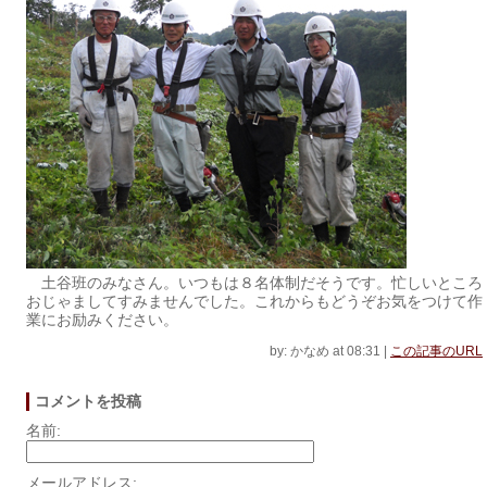
土谷班のみなさん。いつもは８名体制だそうです。忙しいところ
おじゃましてすみませんでした。これからもどうぞお気をつけて作
業にお励みください。
by: かなめ at 08:31
|
この記事のURL
コメントを投稿
名前:
メールアドレス: