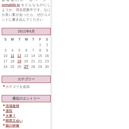
要林産のホームページ
somabito.jp
をどんなものにし
ようか、現在思案中です。なに
か良い案があったら、ぜひコメ
ントに書き込んでください
2011年4月
S
M
T
W
T
F
S
1
2
3
4
5
6
7
8
9
10
11
12
13
14
15
16
17
18
19
20
21
22
23
24
25
26
27
28
29
30
カテゴリー
カテゴリを追加
最近のエントリー
現場復帰
退院
火事？
開票立会い
娘の研修