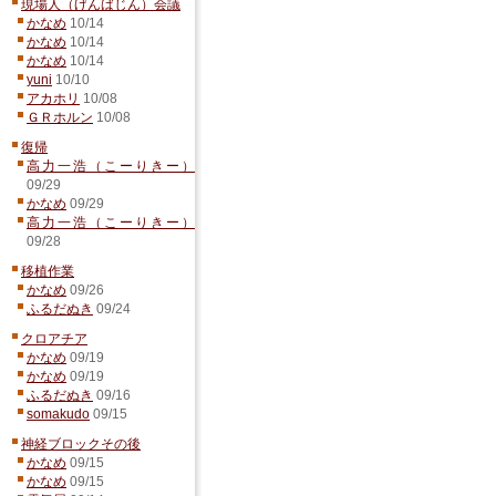
現場人（げんばじん）会議
かなめ
10/14
かなめ
10/14
かなめ
10/14
yuni
10/10
アカホリ
10/08
ＧＲホルン
10/08
復帰
高力一浩（こーりきー）
09/29
かなめ
09/29
高力一浩（こーりきー）
09/28
移植作業
かなめ
09/26
ふるだぬき
09/24
クロアチア
かなめ
09/19
かなめ
09/19
ふるだぬき
09/16
somakudo
09/15
神経ブロックその後
かなめ
09/15
かなめ
09/15