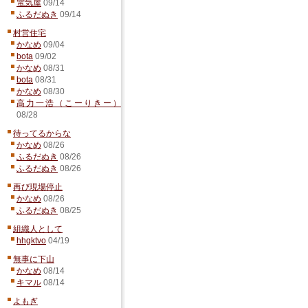
電気屋
09/14
ふるだぬき
09/14
村営住宅
かなめ
09/04
bota
09/02
かなめ
08/31
bota
08/31
かなめ
08/30
高力一浩（こーりきー）
08/28
待ってるからな
かなめ
08/26
ふるだぬき
08/26
ふるだぬき
08/26
再び現場停止
かなめ
08/26
ふるだぬき
08/25
組織人として
hhgktvo
04/19
無事に下山
かなめ
08/14
キマル
08/14
よもぎ