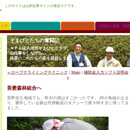
このサイトは山村起業サイトの過去ログです。
ディア
インタビュー「先人に学ぶ」
農山村の背景情報
お役立ち情報・技術
そまびとたちの奮闘記
ＮＰＯ法人信州そまびとクラブ。
山仕事をしながら、
林業のこれからの姿を提起します。
« ロープクライミングテクニック
|
Main
|
補助金入力ソフト説明会
»
吾妻森林組合へ
長野佐久地域でも、昨夕の雨はすごかったです。JR小海線が止ま
り、通学している娘は代替輸送のタクシーで夜９時すぎに帰ってき
ました。