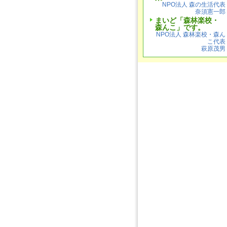
NPO法人 森の生活代表
奈須憲一郎
まいど「森林楽校・
森んこ」です。
NPO法人 森林楽校・森ん
こ代表
萩原茂男