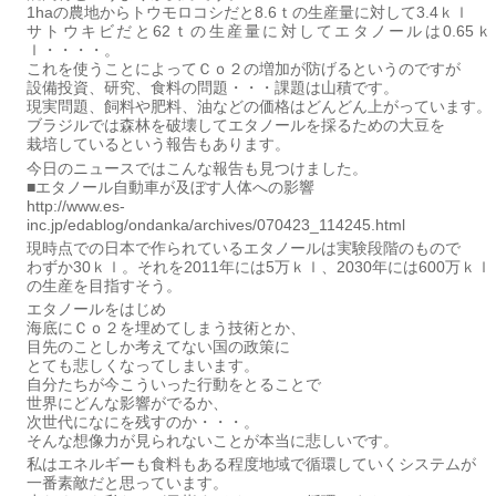
1haの農地からトウモロコシだと8.6ｔの生産量に対して3.4ｋｌ
サトウキビだと62ｔの生産量に対してエタノールは0.65ｋ
ｌ・・・・。
これを使うことによってＣｏ２の増加が防げるというのですが
設備投資、研究、食料の問題・・・課題は山積です。
現実問題、飼料や肥料、油などの価格はどんどん上がっています。
ブラジルでは森林を破壊してエタノールを採るための大豆を
栽培しているという報告もあります。
今日のニュースではこんな報告も見つけました。
■エタノール自動車が及ぼす人体への影響
http://www.es-
inc.jp/edablog/ondanka/archives/070423_114245.html
現時点での日本で作られているエタノールは実験段階のもので
わずか30ｋｌ。それを2011年には5万ｋｌ、2030年には600万ｋｌ
の生産を目指すそう。
エタノールをはじめ
海底にＣｏ２を埋めてしまう技術とか、
目先のことしか考えてない国の政策に
とても悲しくなってしまいます。
自分たちが今こういった行動をとることで
世界にどんな影響がでるか、
次世代になにを残すのか・・・。
そんな想像力が見られないことが本当に悲しいです。
私はエネルギーも食料もある程度地域で循環していくシステムが
一番素敵だと思っています。