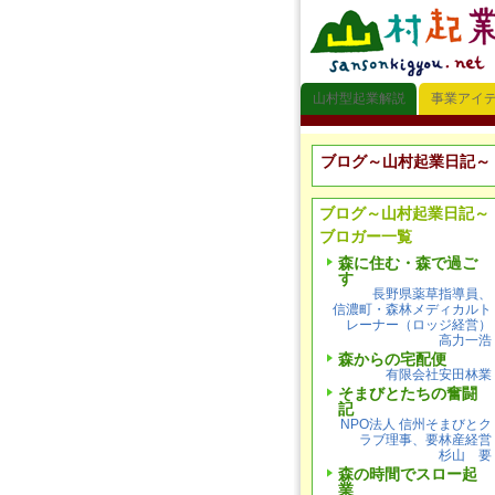
山村型起業解説
事業アイ
ブログ～山村起業日記～
ブログ～山村起業日記～
ブロガー一覧
森に住む・森で過ご
す
長野県薬草指導員、
信濃町・森林メディカルト
レーナー（ロッジ経営）
高力一浩
森からの宅配便
有限会社安田林業
そまびとたちの奮闘
記
NPO法人 信州そまびとク
ラブ理事、要林産経営
杉山 要
森の時間でスロー起
業