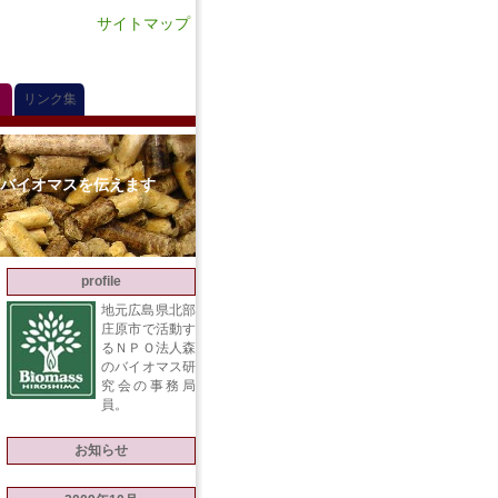
サイトマップ
リンク集
のバイオマスを伝えます
profile
地元広島県北部
庄原市で活動す
るＮＰＯ法人森
のバイオマス研
究会の事務局
員。
お知らせ