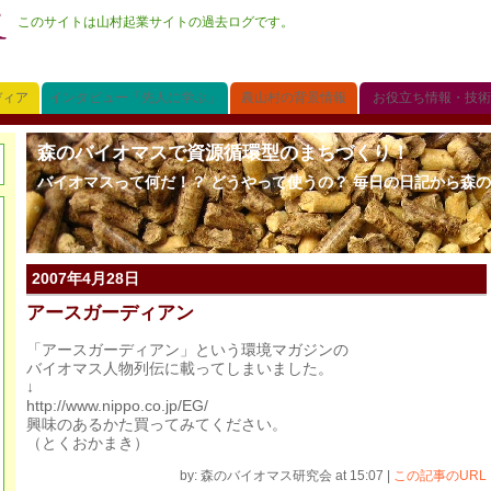
このサイトは山村起業サイトの過去ログです。
ディア
インタビュー「先人に学ぶ」
農山村の背景情報
お役立ち情報・技術
森のバイオマスで資源循環型のまちづくり！
バイオマスって何だ！？ どうやって使うの？ 毎日の日記から森
2007年4月28日
アースガーディアン
「アースガーディアン」という環境マガジンの
バイオマス人物列伝に載ってしまいました。
↓
http://www.nippo.co.jp/EG/
興味のあるかた買ってみてください。
（とくおかまき）
by: 森のバイオマス研究会 at 15:07
|
この記事のURL