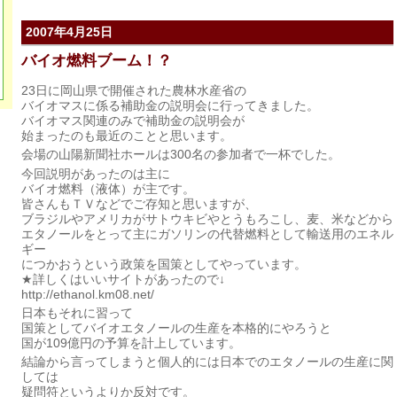
2007年4月25日
バイオ燃料ブーム！？
23日に岡山県で開催された農林水産省の
バイオマスに係る補助金の説明会に行ってきました。
バイオマス関連のみで補助金の説明会が
始まったのも最近のことと思います。
会場の山陽新聞社ホールは300名の参加者で一杯でした。
今回説明があったのは主に
バイオ燃料（液体）が主です。
皆さんもＴＶなどでご存知と思いますが、
ブラジルやアメリカがサトウキビやとうもろこし、麦、米などから
エタノールをとって主にガソリンの代替燃料として輸送用のエネル
ギー
につかおうという政策を国策としてやっています。
★詳しくはいいサイトがあったので↓
http://ethanol.km08.net/
日本もそれに習って
国策としてバイオエタノールの生産を本格的にやろうと
国が109億円の予算を計上しています。
結論から言ってしまうと個人的には日本でのエタノールの生産に関
しては
疑問符というよりか反対です。