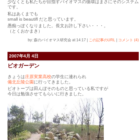
少なくとも私たちが目指すバイオマスの循環はまさにそのシステム
です。
私はあくまでも
small is beautifl だと思っています。
愚痴っぽくなりました。長文お許し下さい・・・。
（とくおかまき）
by: 森のバイオマス研究会 at 14:17
|
この記事のURL
|
コメント (4)
2007年4月 4日
ビオガーデン
きょうは
庄原実業高校
の学生に連れられ
備北丘陵公園
に行ってきました。
ビオトープは田んぼそのものと思っている私ですが
今日は勉強させてもらいに行きました。