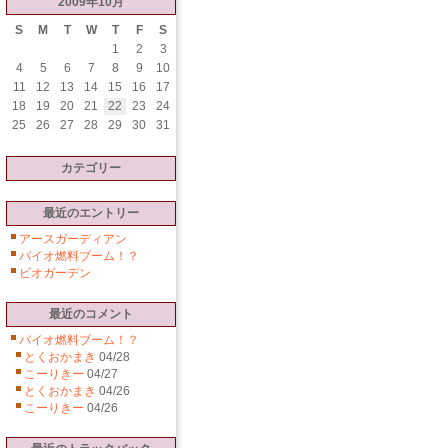
2009年10月
S
M
T
W
T
F
S
1
2
3
4
5
6
7
8
9
10
11
12
13
14
15
16
17
18
19
20
21
22
23
24
25
26
27
28
29
30
31
カテゴリー
最近のエントリー
アースガーディアン
バイオ燃料ブーム！？
ビオガーデン
最近のコメント
バイオ燃料ブーム！？
とくおかまき
04/28
こーりきー
04/27
とくおかまき
04/26
こーりきー
04/26