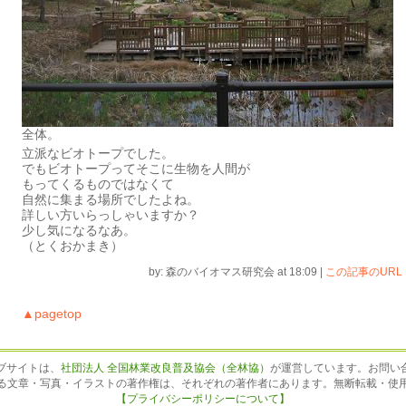
全体。
立派なビオトープでした。
でもビオトープってそこに生物を人間が
もってくるものではなくて
自然に集まる場所でしたよね。
詳しい方いらっしゃいますか？
少し気になるなあ。
（とくおかまき）
by: 森のバイオマス研究会 at 18:09
|
この記事のURL
▲pagetop
ブサイトは、
社団法人 全国林業改良普及協会（全林協）
が運営しています。お問い
る文章・写真・イラストの著作権は、それぞれの著作者にあります。無断転載・使
【プライバシーポリシーについて】