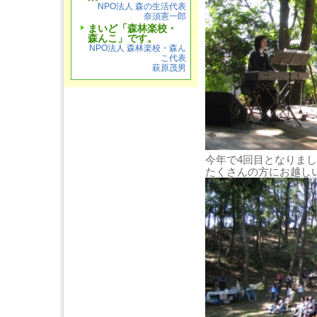
NPO法人 森の生活代表
奈須憲一郎
まいど「森林楽校・
森んこ」です。
NPO法人 森林楽校・森ん
こ代表
萩原茂男
今年で4回目となりま
たくさんの方にお越し