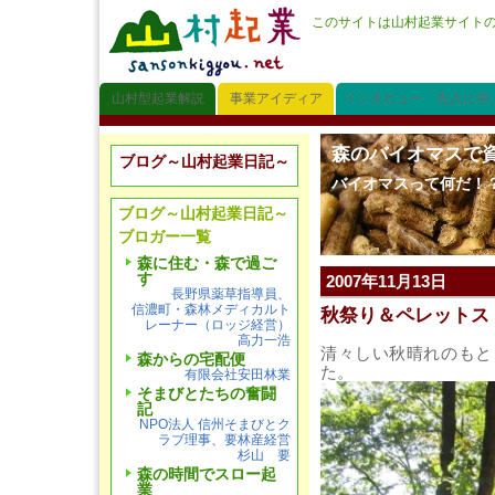
このサイトは山村起業サイト
山村型起業解説
事業アイディア
インタビュー「先人に学
森のバイオマスで
ブログ～山村起業日記～
バイオマスって何だ！
ブログ～山村起業日記～
ブロガー一覧
森に住む・森で過ご
す
2007年11月13日
長野県薬草指導員、
信濃町・森林メディカルト
秋祭り＆ペレットス
レーナー（ロッジ経営）
高力一浩
清々しい秋晴れのもと
森からの宅配便
た。
有限会社安田林業
そまびとたちの奮闘
記
NPO法人 信州そまびとク
ラブ理事、要林産経営
杉山 要
森の時間でスロー起
業