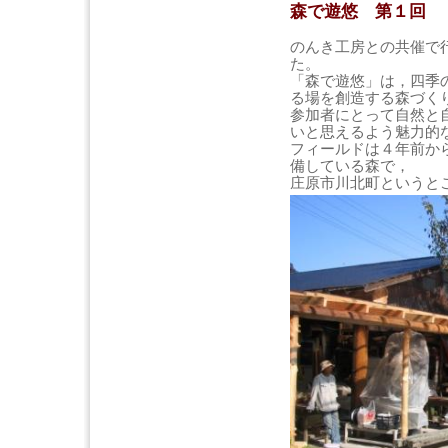
森で遊悠 第１回
のんき工房との共催で
た。
「森で遊悠」は，四季
る場を創造する森づく
参加者にとって自然と
いと思えるよう魅力的
フィールドは４年前か
備している森で，
庄原市川北町というと