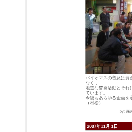
バイオマスの普及は資
なく，
地道な啓発活動とそれ
ています。
今後もあらゆる企画を
（村松）
by: 
2007年11月 1日