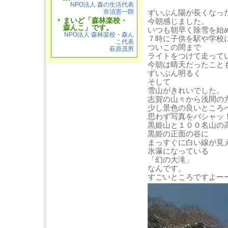
NPO法人 森の生活代表
ずいぶん陽が長くなっ
奈須憲一郎
まいど「森林楽校・
今朝感じました。
森んこ」です。
いつも朝早く除雪を始
NPO法人 森林楽校・森ん
７時に子供を駅や学校
こ代表
ついこの間まで
萩原茂男
ライトをつけて走って
今朝は晴天だったこと
ずいぶん明るく
そして
雪山がきれいでした。
志賀の山々から浅間の
少し景色の良いところ
思わず写真をバシャッ
黒姫山と１００名山の
黒姫の正面の谷に
まっすぐに白い線が見
氷瀑になっている
「幻の大滝」
なんです。
すごいところですよー