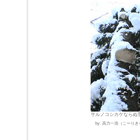
サルノコシカケならぬ
by: 高力一浩（こーりきー）