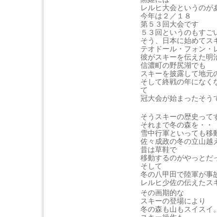
レルヒ大会というのが
今年は２／１８
第５３回大会です
５３回というのもすご
そう、日本に始めてス
テオドール・フォン・
彼がスキーを伝えた明
信濃町の野尻湖でも
スキーを披露して地元
そして終戦の年になく
て
冠大会が始まったそう
そうスキーの歴史って
それまで冬の森を・・
雪中行軍といっても移
佐々成政の冬の立山越
昔は草鞋で
移動するのがやっとだ
そして
冬の八甲田で陸軍が事
レルヒ少佐の伝えたス
その画期的な
スキーの登場により
冬の森も山もスイスイ