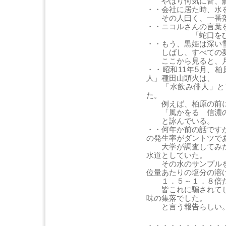
やはり何気に皆、解
・・会社に居た時、水
その人曰く、一番落
・・ニコルさんの言葉
「蛇口をひねる
・・もう、黒姫は深い
しばし、すべての夢
ここから見ると、月
・・昭和11年5月、
人」種田山頭火は、
「水飲み俳人」と言
た。
例えば、柏原の前に
「風かをる 信濃の
と詠んでいる。
・・何年か前の話です
の発生率がダントツで
大学が調査してみた
水道としていた。
その水のサンプルを
位量あたりの塩分の溶
１．５～１．８倍だ
皆これに騙されてし
味の集落でした。
と言う報告らしい
・・・・・・・・・・