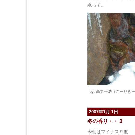
水って。
by: 高力一浩（こーりきー） 
2007年1月 1日
冬の香り・・３
今朝はマイナス９度