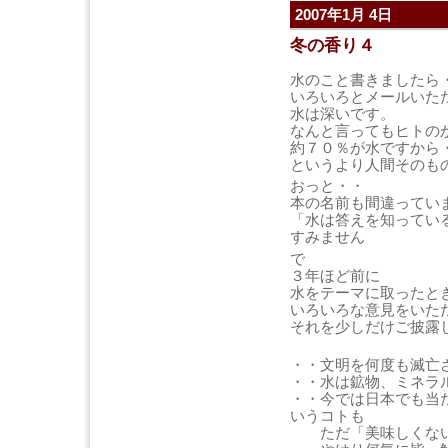
2007年1月 4日
冬の香り４
水のこと書きましたら
いろいろとメールいた
水は深いです。
なんと言ってもヒトの
約７０％が水ですから
というより人間そのも
おっと・・
本の名前も間違ってい
「水は答えを知ってい
すみません
で
３年ほど前に
水をテーマに取ったと
いろいろな意見をいた
それを少しだけご披露
・・文明を何度も滅亡
・・水は鉱物、ミネラ
・・今では日本でも当
いうコトも
ただ「美味しくない