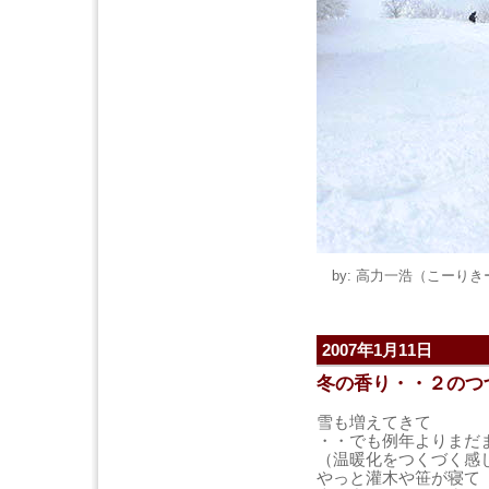
by: 高力一浩（こーりきー） 
2007年1月11日
冬の香り・・２のつ
雪も増えてきて
・・でも例年よりまだ
（温暖化をつくづく感
やっと灌木や笹が寝て