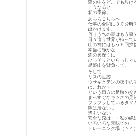
森の中をどこでも歩け
こうなると
私の季節。
あちらこちらへ
仕事の合間に３０分時
出かけます。
何せうちの裏はもう森
日々違う世界が待って
山の神にはもう５回挨
本当に静かな
森の奧深くに
ひっそりといらっしゃ
黒姫山を背負って。
そして
リスの足跡
ウサギとテンの夜中の
はこれか・・
という両方の足跡の交
まっすぐなキツネの足
フラフラしているタヌ
熊は居ないし
蜂もいない
安全な森は・・私の絶
いろいろな意味での
トレーニング場（＾＾