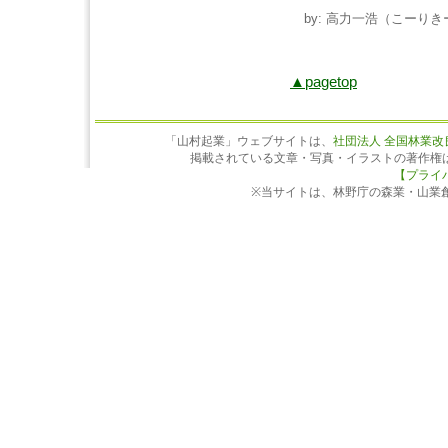
by: 高力一浩（こーりきー） 
▲pagetop
「山村起業」ウェブサイトは、
社団法人 全国林業改
掲載されている文章・写真・イラストの著作権
【プライ
※当サイトは、林野庁の森業・山業