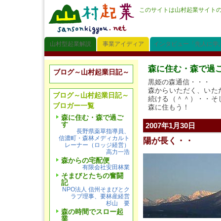
このサイトは山村起業サイト
山村型起業解説
事業アイディア
インタビュー「先人に学
森に住む・森で過
ブログ～山村起業日記～
黒姫の森通信・・・
森からいただく、いた
ブログ～山村起業日記～
続ける（＾＾）・・そ
ブロガー一覧
森に住もう！
森に住む・森で過ご
す
2007年1月30日
長野県薬草指導員、
信濃町・森林メディカルト
陽が長く・・
レーナー（ロッジ経営）
高力一浩
森からの宅配便
有限会社安田林業
そまびとたちの奮闘
記
NPO法人 信州そまびとク
ラブ理事、要林産経営
杉山 要
森の時間でスロー起
業