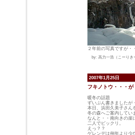
２年前の写真ですが・
by: 高力一浩（こーりきー） 
2007年1月25日
フキノトウ・・・が
暖冬の話題
ずいぶん書きましたが
本日、浜田久美子さん
冬の森へご案内してい
なんと・・南向きの崖
二人でビックリ。
えっ？？
ゲレンデは例年より少