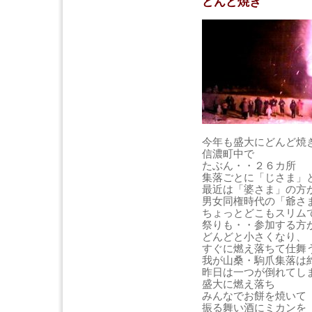
どんど焼き
今年も盛大にどんど焼
信濃町中で
たぶん・・２６カ所
集落ごとに「じさま」
最近は「婆さま」の方
男女同権時代の「爺さ
ちょっとどこもスリム
祭りも・・参加する方
どんどと小さくなり、
すぐに燃え落ちて仕舞
我が山桑・駒爪集落は
昨日は一つが倒れてし
盛大に燃え落ち
みんなでお餅を焼いて
振る舞い酒にミカンを