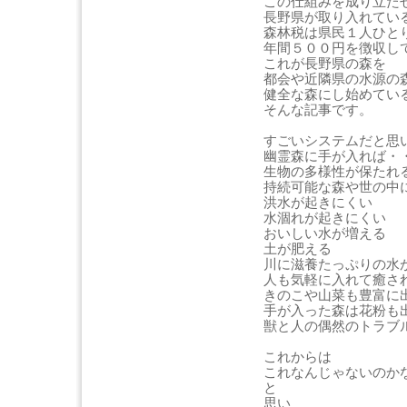
この仕組みを成り立た
長野県が取り入れてい
森林税は県民１人ひと
年間５００円を徴収し
これが長野県の森を
都会や近隣県の水源の
健全な森にし始めてい
そんな記事です。
すごいシステムだと思
幽霊森に手が入れば・
生物の多様性が保たれ
持続可能な森や世の中
洪水が起きにくい
水涸れが起きにくい
おいしい水が増える
土が肥える
川に滋養たっぷりの水
人も気軽に入れて癒さ
きのこや山菜も豊富に
手が入った森は花粉も
獣と人の偶然のトラブ
これからは
これなんじゃないのか
と
思い