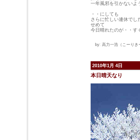
一年風邪を引かないよ
・・にしても
さらに忙しい連休でし
せめて
今日晴れたのが・・す
by: 高力一浩（こーりきー） 
2010年1月 4日
本日晴天なり