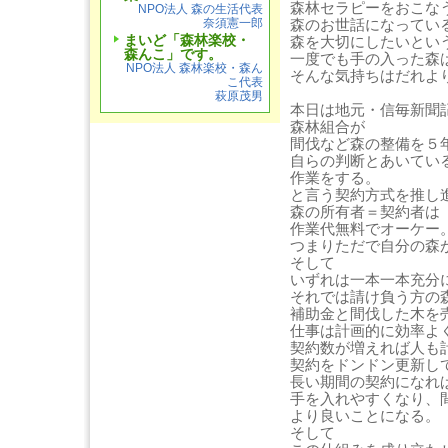
森林セラピーをおこな
NPO法人 森の生活代表
奈須憲一郎
森のお世話になってい
まいど「森林楽校・
森を大切にしたいとい
森んこ」です。
一度でも手の入った森
NPO法人 森林楽校・森ん
そんな気持ちはだれよ
こ代表
萩原茂男
本日は地元・信毎新聞
森林組合が
間伐など森の整備を５
自らの判断とあいてい
作業をする。
と言う契約方式を推し
森の所有者＝契約者は
作業代無料でオーケー
つまりただで自分の森
そして
いずれは一本一本充分
それでは請け負う方の
補助金と間伐した木を
仕事は計画的に効率よ
契約数が増えれば人も
契約をドンドン更新し
長い期間の契約になれ
手を入れやすくなり、
より良いことになる。
そして