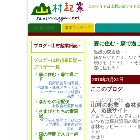
このサイトは山村起業サイト
山村型起業解説
事業アイディア
インタビュー「先人に学
森に住む・森で過
ブログ～山村起業日記～
黒姫の森通信・・・
森からいただく、いた
ブログ～山村起業日記～
続ける（＾＾）・・そ
ブロガー一覧
森に住もう！
森に住む・森で過ご
す
2010年1月31日
長野県薬草指導員、
信濃町・森林メディカルト
ここのブログ
レーナー（ロッジ経営）
高力一浩
ここのブログは・・
森からの宅配便
山村の起業 森林
有限会社安田林業
人 応援サイト
そまびとたちの奮闘
記
と言うことなんですよ
NPO法人 信州そまびとク
いつもは森林資源の新
ラブ理事、要林産経営
森林セラピー・・・・
杉山 要
すが
森の時間でスロー起
やはり
業