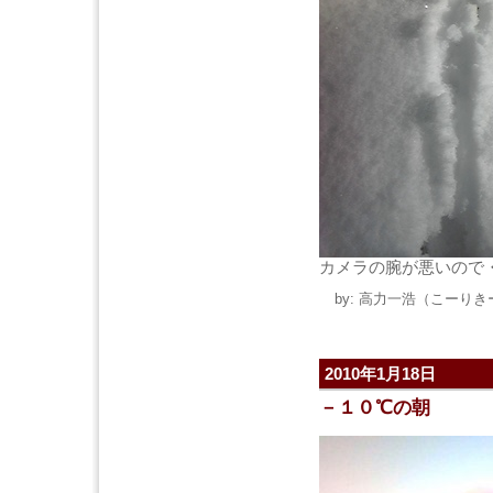
カメラの腕が悪いので
by: 高力一浩（こーりきー） 
2010年1月18日
－１０℃の朝