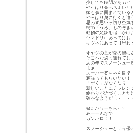
少しでも時間があると
やっぱり森へちょいと
家も森に囲まれている
やっぱり奧に行くと違
思わず思いっ切り空気
樹の「うろ」ものぞき
動物の足跡を追いかけ
ヤマドリにあってはお
キツネにあっては思わ
オヤジの墓が森の奧に
そこへお袋も連れてし
あの年でスノーシュー
まぁ
スーパー婆ちゃん目指
頑張ってもらいたい！
「ずく」がなくなり
新しいことにチャレン
終わりが近づくことだ
確かなようだし・・・
森にパワーもらって
みーーんなで
ガンバロ！！
スノーシューという優