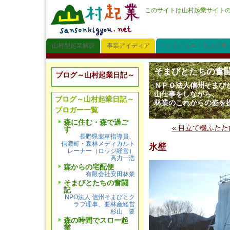
このサイトは山村起業サイト
山村型起業解説
事業アイディア
インタビュー「先人に学
そまびとたちの奮
ブログ～山村起業日記～
ＮＰＯ法人信州そまび
山仕事をしながら、
ブログ～山村起業日記～
林業のこれからの姿を
ブロガー一覧
森に住む・森で過ご
« 目立て機ふたた
す
長野県薬草指導員、
信濃町・森林メディカルト
氷壁
レーナー（ロッジ経営）
高力一浩
森からの宅配便
有限会社安田林業
そまびとたちの奮闘
記
NPO法人 信州そまびとク
ラブ理事、要林産経営
杉山 要
森の時間でスロー起
業