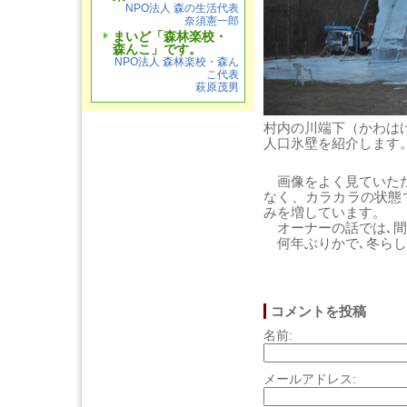
NPO法人 森の生活代表
奈須憲一郎
まいど「森林楽校・
森んこ」です。
NPO法人 森林楽校・森ん
こ代表
萩原茂男
村内の川端下（かわは
人口氷壁を紹介します
画像をよく見ていただ
なく、カラカラの状態
みを増しています。
オーナーの話では､間
何年ぶりかで､冬らし
コメントを投稿
名前:
メールアドレス: