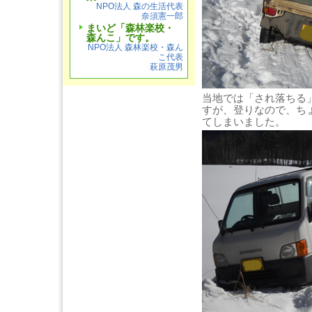
NPO法人 森の生活代表
奈須憲一郎
まいど「森林楽校・
森んこ」です。
NPO法人 森林楽校・森ん
こ代表
萩原茂男
当地では「され落ちる
すが、登りなので、ち
てしまいました。