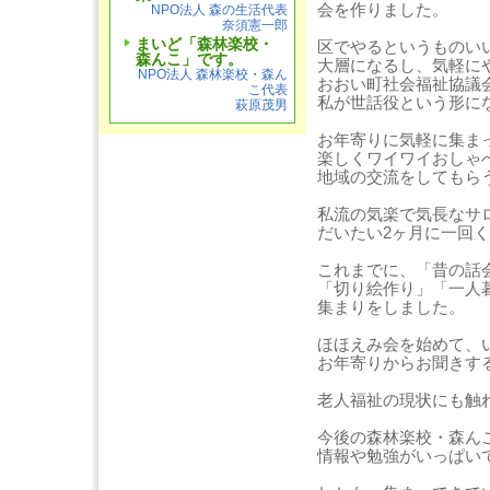
会を作りました。
NPO法人 森の生活代表
奈須憲一郎
まいど「森林楽校・
区でやるというものい
森んこ」です。
大層になるし、気軽に
NPO法人 森林楽校・森ん
おおい町社会福祉協議
こ代表
私が世話役という形に
萩原茂男
お年寄りに気軽に集ま
楽しくワイワイおしゃ
地域の交流をしてもら
私流の気楽で気長なサ
だいたい2ヶ月に一回
これまでに、「昔の話
「切り絵作り」「一人
集まりをしました。
ほほえみ会を始めて、
お年寄りからお聞きす
老人福祉の現状にも触
今後の森林楽校・森ん
情報や勉強がいっぱい