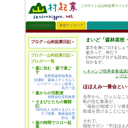
このサイトは山村起業サイト
山村型起業解説
事業アイディア
インタビュー「先人に学
まいど「森林楽校
ブログ～山村起業日記～
楽力を身につけましょ
楽力って、何だ？
ブログ～山村起業日記～
Chichiのブログを読め
ブロガー一覧
分かるぞ。
森に住む・森で過ご
« キャンプ指導者養成
す
ンプは
長野県薬草指導員、
信濃町・森林メディカルト
レーナー（ロッジ経営）
ほほえみ一番会とい
高力一浩
森からの宅配便
去年から、ひょんなこ
有限会社安田林業
私の住む集落が、
そまびとたちの奮闘
記
「福祉の地域づくり推
NPO法人 信州そまびとク
助成を受けることにな
ラブ理事、要林産経営
杉山 要
それで、
森の時間でスロー起
福祉サロン「中ほほえ
業