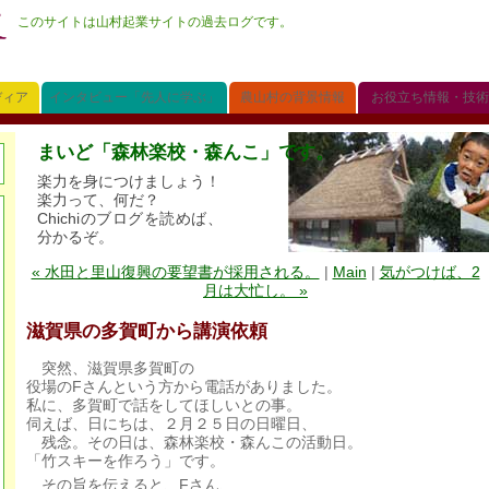
このサイトは山村起業サイトの過去ログです。
ディア
インタビュー「先人に学ぶ」
農山村の背景情報
お役立ち情報・技術
まいど「森林楽校・森んこ」です。
楽力を身につけましょう！
楽力って、何だ？
Chichiのブログを読めば、
分かるぞ。
« 水田と里山復興の要望書が採用される。
|
Main
|
気がつけば、2
月は大忙し。 »
滋賀県の多賀町から講演依頼
突然、滋賀県多賀町の
役場のFさんという方から電話がありました。
私に、多賀町で話をしてほしいとの事。
伺えば、日にちは、２月２５日の日曜日、
残念。その日は、森林楽校・森んこの活動日。
「竹スキーを作ろう」です。
その旨を伝えると、Fさん、