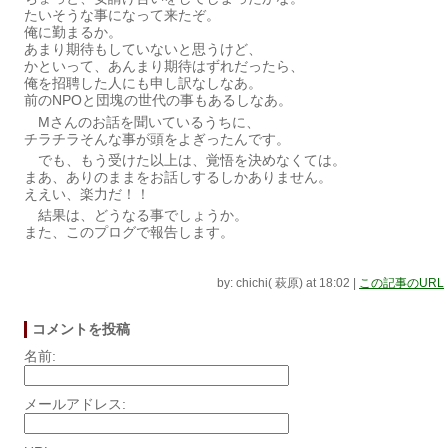
たいそうな事になって来たぞ。
俺に勤まるか。
あまり期待もしていないと思うけど、
かといって、あんまり期待はずれだったら、
俺を招聘した人にも申し訳なしなあ。
前のNPOと団塊の世代の事もあるしなあ。
Mさんのお話を聞いているうちに、
チラチラそんな事が頭をよぎったんです。
でも、もう受けた以上は、覚悟を決めなくては。
まあ、ありのままをお話しするしかありません。
ええい、楽力だ！！
結果は、どうなる事でしょうか。
また、このプログで報告します。
by: chichi( 萩原) at 18:02
|
この記事のURL
コメントを投稿
名前:
メールアドレス: