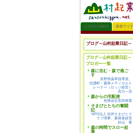
山村型起業解説
事業アイ
ブログ～山村起業日記～
ブログ～山村起業日記～
ブロガー一覧
森に住む・森で過ご
す
長野県薬草指導員、
信濃町・森林メディカルト
レーナー（ロッジ経営）
高力一浩
森からの宅配便
有限会社安田林業
そまびとたちの奮闘
記
NPO法人 信州そまびとク
ラブ理事、要林産経営
杉山 要
森の時間でスロー起
業