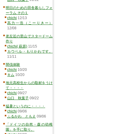
明日のための田舎暮らしフォ
ーラム その１
chichi
12/13
高力一浩（こーりきー）
12/08
老左近の里山でスタードーム
作り
chichi( 萩原)
11/15
カウベル・もりかわです。
11/11
間伐体験
chichi
10/20
キム
10/20
地元高校生からの取材をうけ
て・・・・
chichi
09/27
山口 秋葉子
09/22
猛暑というのに・・・・
chichi
09/06
ふるかわ ともえ
09/06
「ドイツの自然・森の幼稚
園」を手に取り。