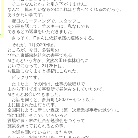
「そこをなんとか」と引き下がりません。
なんで、俺みたいなものにこれほど言ってくれるのだろう。
ありがたい事です。
翌日のミーティングで、スタッフに
その事を話して、竹スキーは、私なしでも
できるとの返事をいただきました。
さっそく、Fさんに依頼承諾の連絡をする。
それが、1月の20日頃。
ところが、今日、多賀町の
びわこ東部森林組合の参事である
Mさんという方が、突然名田庄森林組合に
おいでになって、2月25日は、
お世話になりますと挨拶にこられた。
ビックリです。
たまたま、その日は、仕事の段取りで、
山から下りて来て事務所で昼休みをしていたので、
Mさんとお会いできました。
お話を伺うと、多賀町も80パーセント以上
山に囲まれた山村との事。
全国同じように新しい過疎（第一次産業従事者の減少）に
悩む山村。そこで、いろいろと
役場や農・林の組合が勉強会をつくって
施策を練っておられるとの事。
お話を聞いていると、またもや、
ちょっと、安請け合いをしてしまったかな。