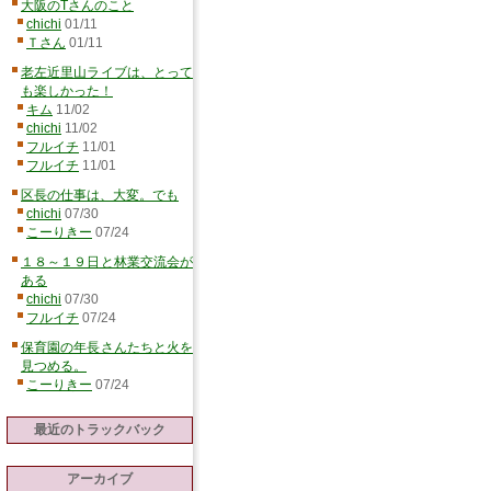
大阪のTさんのこと
chichi
01/11
Ｔさん
01/11
老左近里山ライブは、とって
も楽しかった！
キム
11/02
chichi
11/02
フルイチ
11/01
フルイチ
11/01
区長の仕事は、大変。でも
chichi
07/30
こーりきー
07/24
１８～１９日と林業交流会が
ある
chichi
07/30
フルイチ
07/24
保育園の年長さんたちと火を
見つめる。
こーりきー
07/24
最近のトラックバック
アーカイブ