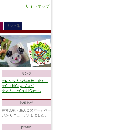
サイトマップ
リンク集
リンク
☆NPO法人 森林楽校・森んこ
☆ChichiGoyaブログ
☆ようこそChichiGoyaへ
お知らせ
森林楽校・森んこのホームペー
ジが りニューアルしました。
profile