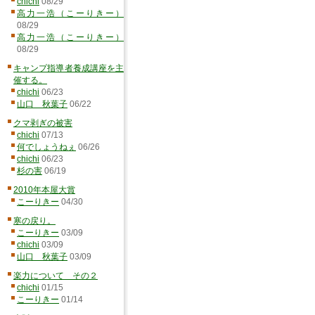
chichi
08/29
高力一浩（こーりきー）
08/29
高力一浩（こーりきー）
08/29
キャンプ指導者養成講座を主
催する。
chichi
06/23
山口 秋葉子
06/22
クマ剥ぎの被害
chichi
07/13
何でしょうねぇ
06/26
chichi
06/23
杉の害
06/19
2010年本屋大賞
こーりきー
04/30
寒の戻り。
こーりきー
03/09
chichi
03/09
山口 秋葉子
03/09
楽力について その２
chichi
01/15
こーりきー
01/14