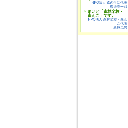
NPO法人 森の生活代表
奈須憲一郎
まいど「森林楽校・
森んこ」です。
NPO法人 森林楽校・森ん
こ代表
萩原茂男