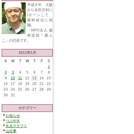
平成９年、大阪
から名田庄村に
Iターンして、
森林組合に就
職。
「NPO法人 森
林楽校・森ん
こ」の代表です。
2011年1月
S
M
T
W
T
F
S
1
2
3
4
5
6
7
8
9
10
11
12
13
14
15
16
17
18
19
20
21
22
23
24
25
26
27
28
29
30
31
カテゴリー
お知らせ
つぶやき
丸太クラフト
山仕事