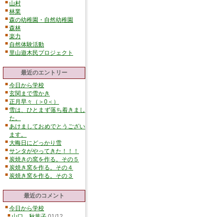
山村
林業
森の幼稚園・自然幼稚園
森林
楽力
自然体験活動
里山遊木民プロジェクト
最近のエントリー
今日から学校
玄関まで雪かき
正月早々（＞0＜）
雪は、ひとまず落ち着きまし
た。
あけましておめでとうござい
ます。
大晦日にどっかり雪
サンタがやってきた！！！
炭焼きの窯を作る。その５
炭焼き窯を作る。その４
炭焼き窯を作る。その３
最近のコメント
今日から学校
山口 秋葉子
01/12