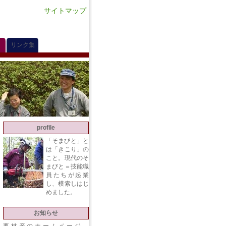
サイトマップ
リンク集
profile
「そまびと」と
は「きこり」の
こと。現代のそ
まびと＝技能職
員たちが起業
し、模索しはじ
めました。
お知らせ