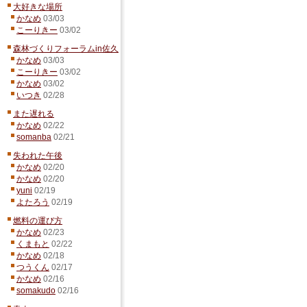
大好きな場所
かなめ
03/03
こーりきー
03/02
森林づくりフォーラムin佐久
かなめ
03/03
こーりきー
03/02
かなめ
03/02
いつき
02/28
また遅れる
かなめ
02/22
somanba
02/21
失われた午後
かなめ
02/20
かなめ
02/20
yuni
02/19
よたろう
02/19
燃料の運び方
かなめ
02/23
くまもと
02/22
かなめ
02/18
つうくん
02/17
かなめ
02/16
somakudo
02/16