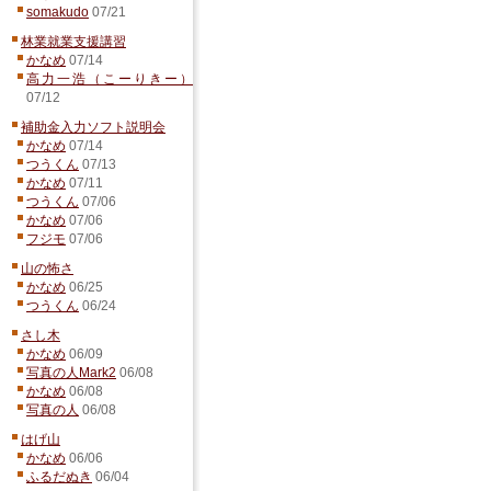
somakudo
07/21
林業就業支援講習
かなめ
07/14
高力一浩（こーりきー）
07/12
補助金入力ソフト説明会
かなめ
07/14
つうくん
07/13
かなめ
07/11
つうくん
07/06
かなめ
07/06
フジモ
07/06
山の怖さ
かなめ
06/25
つうくん
06/24
さし木
かなめ
06/09
写真の人Mark2
06/08
かなめ
06/08
写真の人
06/08
はげ山
かなめ
06/06
ふるだぬき
06/04