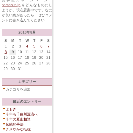
要林産のホームページ
somabito.jp
をどんなものにし
ようか、現在思案中です。なに
か良い案があったら、ぜひコメ
ントに書き込んでください
2010年8月
S
M
T
W
T
F
S
1
2
3
4
5
6
7
8
9
10
11
12
13
14
15
16
17
18
19
20
21
22
23
24
25
26
27
28
29
30
31
カテゴリー
カテゴリを追加
最近のエントリー
よもぎ
今年も千曲川源流へ
今年の夏山相談
伝統的手法
ささやかな抵抗