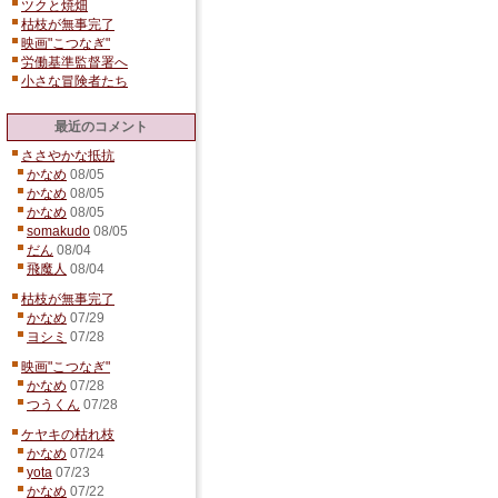
ツクと焼畑
枯枝が無事完了
映画"こつなぎ"
労働基準監督署へ
小さな冒険者たち
最近のコメント
ささやかな抵抗
かなめ
08/05
かなめ
08/05
かなめ
08/05
somakudo
08/05
だん
08/04
飛魔人
08/04
枯枝が無事完了
かなめ
07/29
ヨシミ
07/28
映画"こつなぎ"
かなめ
07/28
つうくん
07/28
ケヤキの枯れ枝
かなめ
07/24
yota
07/23
かなめ
07/22