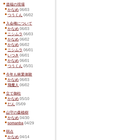
道端の現場
かなめ
06/03
つうくん
06/02
入会権について
かなめ
06/03
ニシムラ
06/03
かなめ
06/02
かなめ
06/02
ニシムラ
06/01
いつき
06/01
かなめ
06/01
つうくん
05/31
今年も林業体験
かなめ
06/03
飛魔人
06/02
立て御柱
かなめ
05/10
だん
05/09
山守の森植樹
かなめ
04/30
somanba
04/29
弱点
かなめ
04/14