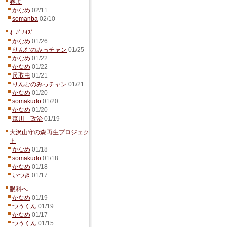
春よ
かなめ
02/11
somanba
02/10
ｵｰｶﾞﾅｲｽﾞ
かなめ
01/26
りんむのみっチャン
01/25
かなめ
01/22
かなめ
01/22
尺取虫
01/21
りんむのみっチャン
01/21
かなめ
01/20
somakudo
01/20
かなめ
01/20
森川 政治
01/19
大沢山守の森再生プロジェク
ト
かなめ
01/18
somakudo
01/18
かなめ
01/18
いつき
01/17
眼科へ
かなめ
01/19
つうくん
01/19
かなめ
01/17
つうくん
01/15