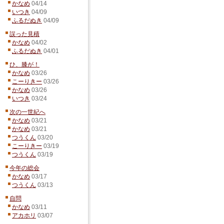
かなめ
04/14
いつき
04/09
ふるだぬき
04/09
誤った見積
かなめ
04/02
ふるだぬき
04/01
ひ、膝が！
かなめ
03/26
こーりきー
03/26
かなめ
03/26
いつき
03/24
次の一世紀へ
かなめ
03/21
かなめ
03/21
つうくん
03/20
こーりきー
03/19
つうくん
03/19
今年の総会
かなめ
03/17
つうくん
03/13
自問
かなめ
03/11
アカホリ
03/07