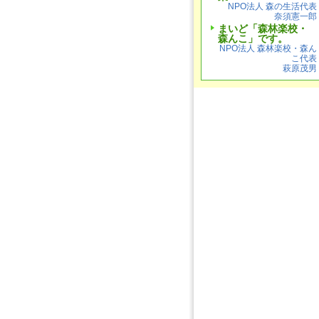
NPO法人 森の生活代表
奈須憲一郎
まいど「森林楽校・
森んこ」です。
NPO法人 森林楽校・森ん
こ代表
萩原茂男