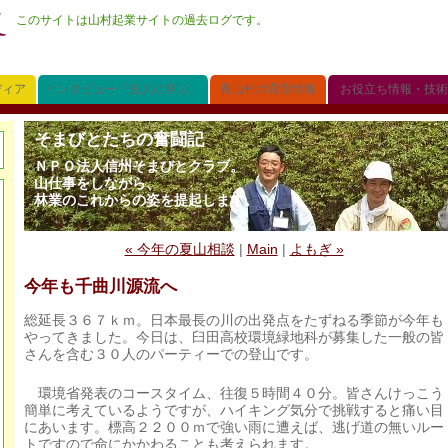
このサイトは山村起業サイトの過去ログです。
ディア
インタビュー「先人に学ぶ」
農山村の背景情報
お役立ち情報・技術
そまびとたちの奮闘記
ＮＰＯ法人信州そまびとクラブ。
山仕事をしながら、
林業のこれからの姿を提起します。
« 今年の夏山相談
|
Main
|
よもぎ »
今年も千曲川源流へ
総延長３６７ｋｍ。日本最長の川の出発点をたずねる季節が今年も
やってきました。今日は、臼田高校環境緑地科が募集した一般の皆
さんを含む３０人のパーティーでの登山です。
環境省発表のコースタイム、往復５時間４０分。皆さんけっこう
簡単に考えているようですが、ハイキング気分で挑戦すると痛い目
にあいます。標高２２００ｍで強い雨に遭えば、逃げ道の無いルー
トですので命にかかわることも考えられます。