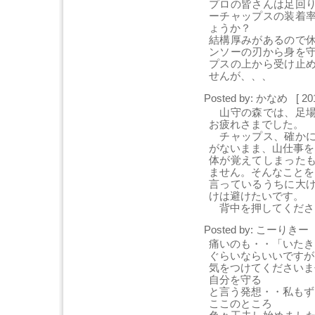
プロの皆さんは足回
ーチャップスの装着
ょうか？
結構厚みがあるので
ンソーの刃から身を
プスの上から受け止
せんが、、、
Posted by: かなめ [ 20
山守の森では、足場
お疲れさまでした。
チャップス、確かに
がないまま、山仕事を
体が覚えてしまった
ません。そんなことを
言っているうちに大
けは避けたいです。
背中を押してくださ
Posted by: こーりきー [
痛いのも・・「いたき
ぐらいならいいですが
気をつけてくださいま
自分を守る
と言う発想・・私もず
ここのところ