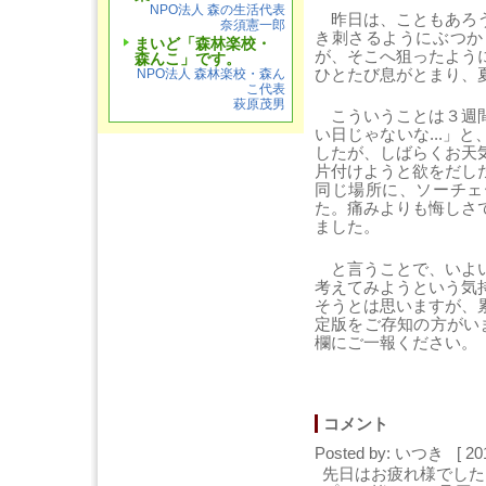
NPO法人 森の生活代表
昨日は、こともあろう
奈須憲一郎
き刺さるようにぶつか
まいど「森林楽校・
が、そこへ狙ったよう
森んこ」です。
ひとたび息がとまり、
NPO法人 森林楽校・森ん
こ代表
萩原茂男
こういうことは３週間
い日じゃないな...」
したが、しばらくお天
片付けようと欲をだし
同じ場所に、ソーチェ
た。痛みよりも悔しさ
ました。
と言うことで、いよい
考えてみようという気
そうとは思いますが、
定版をご存知の方がい
欄にご一報ください。
コメント
Posted by: いつき [ 20
先日はお疲れ様でした