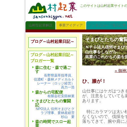
このサイトは山村起業サイト
山村型起業解説
事業アイディア
インタビュー「先人に学
そまびとたちの奮
ブログ～山村起業日記～
ＮＰＯ法人信州そまび
山仕事をしながら、
ブログ～山村起業日記～
林業のこれからの姿を
ブロガー一覧
森に住む・森で過ご
« 御神
す
長野県薬草指導員、
信濃町・森林メディカルト
ひ、膝が！
レーナー（ロッジ経営）
高力一浩
山仕事にはケガはつき
森からの宅配便
が、注意をしていても
有限会社安田林業
あります。
そまびとたちの奮闘
記
NPO法人 信州そまびとク
特にカラマツは太い枯
ラブ理事、要林産経営
なくないので、伐採を
杉山 要
落ちてきて、腕や肩に
森の時間でスロー起
業