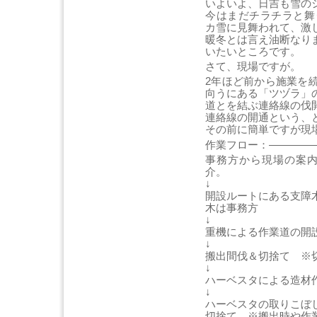
いよいよ、日吉も雪の
今はまだチラチラと舞
カ雪に見舞われて、激
暖冬とは言え油断なり
いたいところです。
さて、現場ですが。
2年ほど前から施業を
向うにある「ツヅラ」
道とを結ぶ連絡線の伐
連絡線の開通という、
その前に簡単ですが現
作業フロー：————
事務方から現場の案内
介。
↓
開設ルートにある支障
木は事務方
↓
重機による作業道の開
↓
搬出間伐＆切捨て ※
↓
ハーベスタによる造材
↓
ハーベスタの取りこぼ
切捨て ※搬出時や作