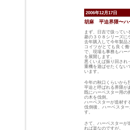
2006年12月17日
胡麻 平迫界隈〜ハ
まず、日吉で扱ってい
菱の３０８シリーズに
去年購入して今年製品
コイツがとても良く働
で、現場も事務もハー
を展開します。
悪くいえば振り回され
重機を遊ばせたくない
います。
今年の秋口くらいから
平迫と呼ばれる界隈が
既にハーベスター用の
の木を伐倒。
ハーベスターが造材す
伐倒後、ハーベスター
す。
さて、ハーベスターが
れば楽なのですが。