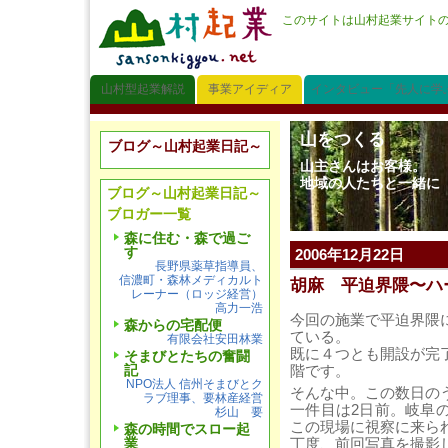
このサイトは山村起業サイト
山村型起業解説
事業アイディア
インタビュー「先人に学
山をつくる
ブログ～山村起業日記～
山主さんはお客様。
地域の人たちと一緒に
ブログ～山村起業日記～
ブロガー一覧
森に住む・森で過ご
す
2006年12月22日
長野県薬草指導員、
信濃町・森林メディカルト
胡麻 平迫界隈〜ハ
レーナー（ロッジ経営）
高力一浩
今回の施業で平迫界隈
森からの宅配便
ている。
有限会社安田林業
既に４つとも開設が完
そまびとたちの奮闘
記
階です。
NPO法人 信州そまびとク
そんな中。この数日の
ラブ理事、要林産経営
一件目は2日前。岐阜
杉山 要
この現場に視察に来ら
森の時間でスロー起
丁度、前回写真を撮影
業