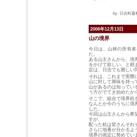
by: 日吉町森林
2006年12月13日
山の境界
今日は、山林の所有者
た。
ある山主さんから、境
をかけて欲しい、と頼
定は、日吉でも難しい
それは、これまで実際
山に対して興味を持っ
山があるのは知ってい
う方がでてき始めたか
そこで、組合で境界杭
なんとか今のうちに境
した。
今回は山主さんから希
すが、
配った杭は皆さんそれ
さらに地番が分かるよ
境界の画定に努めてい