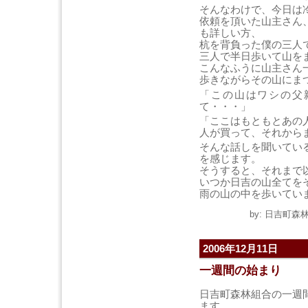
そんなわけで、今日は
依頼を頂いた山主さん
も詳しい方、
杭を背負った僕の三人
三人で半日歩いて山を
こんなふうに山主さん
歩きながらその山にま
「この山はワシの父
て・・・」
「ここはもともとあの
人が買って、それから
そんな話しを聞いてい
を感じます。
そうすると、それまで
いつか日吉の山全てを
雨の山の中を歩いてい
by: 日吉町森林組
2006年12月11日
一週間の始まり
日吉町森林組合の一週
ます。