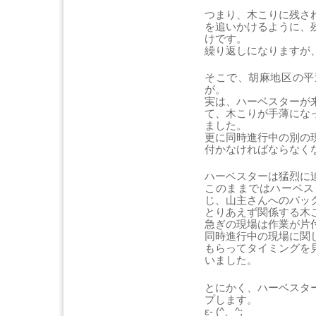
つまり、木こりに残さ
を追いかけるように、
けです。
繰り返しになりますが
そこで、胡麻地区の平
が。
実は、ハーベスターが
て、木こりが手薄にな
ました。
更に同時進行中の別の
付かなければならなく
ハーベスターは猛烈に
このままではハーベス
じ、山主さんへのバッ
とりあえず関係する木
急ぎの現場は作業が片
同時進行中の現場に関
もらってタイミングを
いました。
とにかく、ハーベスタ
プします。
ε- (^、^;