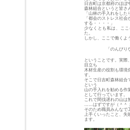
日吉町は京都府のほぼ
森林組合というと皆さ
「山林の手入れをした
「都会のストレス社会
する・・・・」
少なくとも私は、ここ
た。
しかし、ここで働くよ
「のんびりなんて
ということです。実際
目立ち
木材生産の役割も環境
す。
そこで日吉町森林組合
という
山の手入れを勧める作
として行っています。
これで間伐遅れの山
……はずですが（＾＾
そのため職員みんなで
上手くいったこと、失
ます。