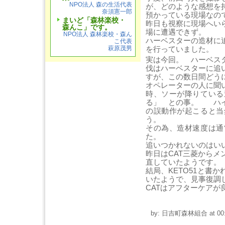
NPO法人 森の生活代表
が、どのような感想を
奈須憲一郎
預かっている現場なの
まいど「森林楽校・
昨日も視察に現場へい
森んこ」です。
場に遭遇できず。
NPO法人 森林楽校・森ん
ハーベスターの造材に
こ代表
を行っていました。
萩原茂男
実は今回。 ハーベス
伐はハーベスターに追
すが、この数日間どう
オペレーターの人に聞
時、ソーが降りている
る」 との事。 ハイ
の誤動作が起こると当
う。
その為、造材速度は通
た。
追いつかれないのはい
昨日はCAT三菱から
直していたようです。
結局、KETO51と書
いたようで、見事復調
CATはアフターケアが
by: 日吉町森林組合 at 00: