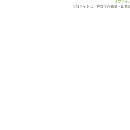
【プライ
※当サイトは、林野庁の森業・山業