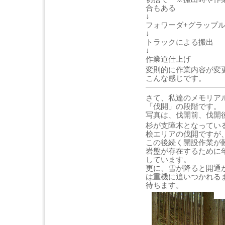
合もある
↓
フォワーダ+グラップ
↓
トラックによる搬出
↓
作業道仕上げ
変則的に作業内容が変
こんな感じです。
——————————
さて、私達のメモリア
「伐開」の段階です。
写真は、伐開前、伐開
杉が支障木となってい
桧エリアの伐開ですが
この後続く開設作業が
岩盤が存在するために
しています。
更に、雪が降ると開通
は重機に追いつかれる
待ちます。