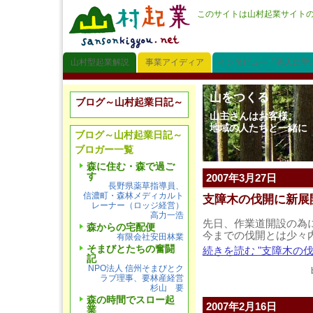
このサイトは山村起業サイト
山村型起業解説
事業アイディア
インタビュー「先人に学
山をつくる
ブログ～山村起業日記～
山主さんはお客様。
地域の人たちと一緒に
ブログ～山村起業日記～
ブロガー一覧
森に住む・森で過ご
す
2007年3月27日
長野県薬草指導員、
信濃町・森林メディカルト
支障木の伐開に新展
レーナー（ロッジ経営）
高力一浩
先日、作業道開設の為
森からの宅配便
今までの伐開とは少々
有限会社安田林業
そまびとたちの奮闘
続きを読む "支障木の伐
記
NPO法人 信州そまびとク
ラブ理事、要林産経営
杉山 要
森の時間でスロー起
2007年2月16日
業