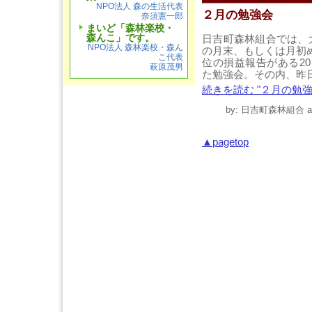
NPO法人 森の生活代表
２月の勉強会
奈須憲一郎
まいど「森林楽校・
森んこ」です。
日吉町森林組合では、
NPO法人 森林楽校・森ん
の月末、もしくは月初
こ代表
位の損益報告がある2
萩原茂男
た勉強会。その内、昨
続きを読む "２月の勉強会
by: 日吉町森林組合 at 
▲pagetop