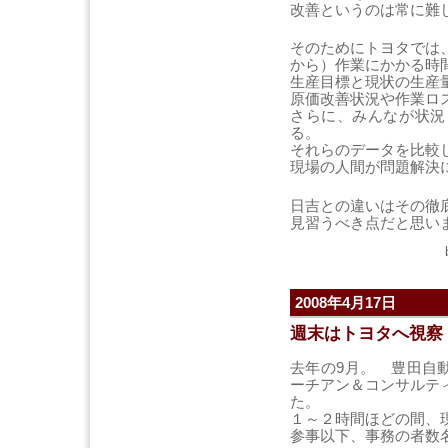
改善というのは常に難
そのためにトヨタでは
から）作業にかかる時
生産目標と現状の生産
原価改善状況や作業ロ
さらに、みんなが状況
る。
それらのデータを比較
現場の人間が問題解決
日吉との違いはその徹
見習うべき点だと思い
2008年4月17日
週末はトヨタへ視察
去年の9月。 豊田自動
ーチアン＆コンサルテ
た。
１～２時間ほどの間、
参事以下、事務の者数