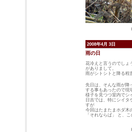
2008年4月 3日
雨の日
花冷えと言うのでしょ
がありまして。
雨がシトシトと降る程
先日は、そんな雨が降
する事もあったので現
様子を見つつ室内でシ
日吉では、特にシイタ
すが
今回はたまたまホダ木
「それならば」 と、