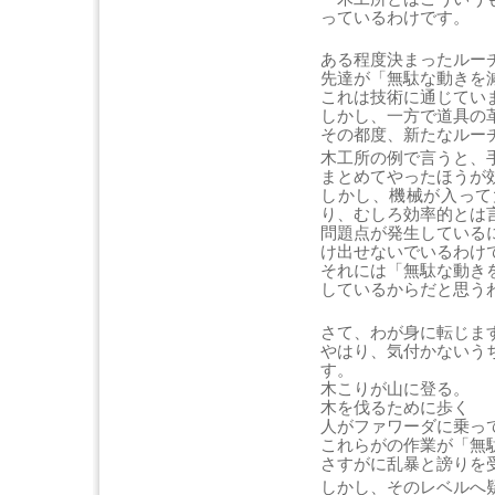
っているわけです。
ある程度決まったルー
先達が「無駄な動きを
これは技術に通じてい
しかし、一方で道具の
その都度、新たなルー
木工所の例で言うと、
まとめてやったほうが
しかし、機械が入って
り、むしろ効率的とは
問題点が発生している
け出せないでいるわけ
それには「無駄な動き
しているからだと思う
さて、わが身に転じま
やはり、気付かないう
す。
木こりが山に登る。
木を伐るために歩く
人がファワーダに乗っ
これらがの作業が「無
さすがに乱暴と謗りを
しかし、そのレベルへ