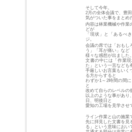
そして今年。
2月の全体会議で、豊
気がついた事をまとめ
内容は林業機械や作業
どが
「現状」と「あるべき
ジ。
会議の席では「おもし
う」「耳が痛い」など
様々な感想が出ました
文書の中には「作業現
た」という一言なども
手厳しいお言葉もいく
る方からすると
わずか1～2時間の間
と
改めて自らのレベルの
以上のような事があり
日、明後日と
愛知の工場を見学させ
ライン作業と山の施業
先に拝見した文書を見
る」という意味におい
共通する部分は非常に