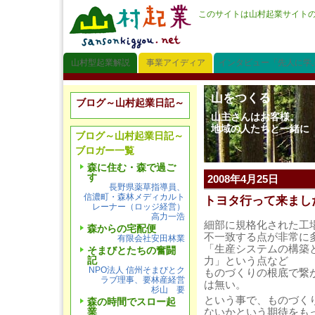
このサイトは山村起業サイト
山村型起業解説
事業アイディア
インタビュー「先人に学
山をつくる
ブログ～山村起業日記～
山主さんはお客様。
地域の人たちと一緒に
ブログ～山村起業日記～
ブロガー一覧
森に住む・森で過ご
す
2008年4月25日
長野県薬草指導員、
信濃町・森林メディカルト
トヨタ行って来まし
レーナー（ロッジ経営）
高力一浩
細部に規格化された工
森からの宅配便
不一致する点が非常に
有限会社安田林業
「生産システムの構築
そまびとたちの奮闘
記
力」という点など
NPO法人 信州そまびとク
ものづくりの根底で繋
ラブ理事、要林産経営
は無い。
杉山 要
という事で、ものづく
森の時間でスロー起
ないかという期待をも
業