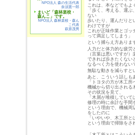
NPO法人 森の生活代表
これは、本などでもよ
奈須憲一郎
「歩く、考える、運ぶ
まいど「森林楽校・
ない
森んこ」です。
歩いたり、運んだりと
NPO法人 森林楽校・森ん
こ代表
わけですが
萩原茂男
これが正味作業とゴッ
って満足してしまう」
という捕らえ方ありま
人力だと体力的な疲労
（言葉は悪いですが）
できれば歩きたくない
なるべく力を使わない
無駄な動きを減らすと
あと、こういう話しも
「トヨタの方が木工所
機械から切り出される
その状況を見て、
「木屑が堆積していて
修理の時に余計な手間
という理由で、機械周
をしたのに
「いやいや、木工所と
という理由で掃除をさ
「木工所とはこういう