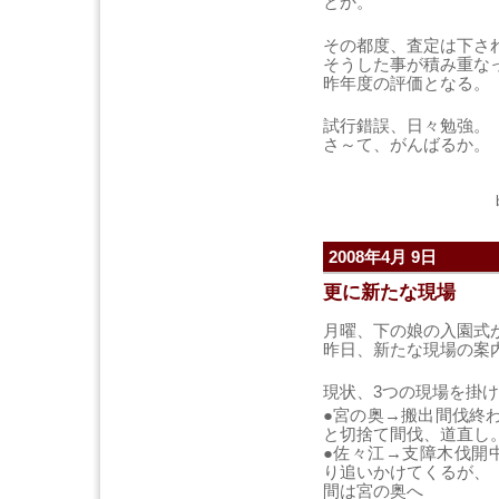
とか。
その都度、査定は下さ
そうした事が積み重な
昨年度の評価となる。
試行錯誤、日々勉強。
さ～て、がんばるか。
2008年4月 9日
更に新たな現場
月曜、下の娘の入園式
昨日、新たな現場の案
現状、3つの現場を掛
●宮の奥→搬出間伐終
と切捨て間伐、道直し
●佐々江→支障木伐開
り追いかけてくるが、
間は宮の奥へ