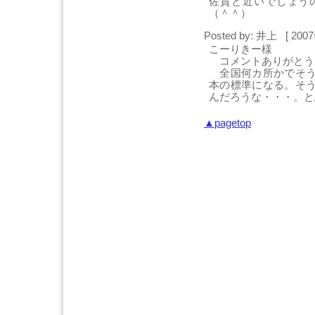
佐賀と近いでしょう
（＾＾）
Posted by: 井上 [ 200
こーりきー様
コメントありがとう
全国何カ所かでそう
本の標準になる。そ
んだろうな・・・。と
▲pagetop