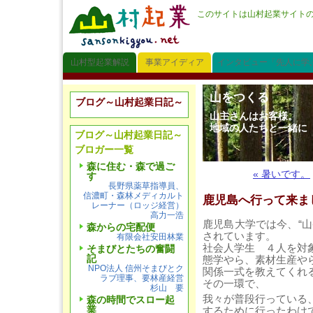
このサイトは山村起業サイト
山村型起業解説
事業アイディア
インタビュー「先人に学
山をつくる
ブログ～山村起業日記～
山主さんはお客様。
地域の人たちと一緒に
ブログ～山村起業日記～
ブロガー一覧
森に住む・森で過ご
« 暑いです。
す
長野県薬草指導員、
信濃町・森林メディカルト
鹿児島へ行って来ま
レーナー（ロッジ経営）
高力一浩
鹿児島大学では今、“
森からの宅配便
されています。
有限会社安田林業
社会人学生 ４人を対
そまびとたちの奮闘
記
態学やら、素材生産や
NPO法人 信州そまびとク
関係一式を教えてくれ
ラブ理事、要林産経営
その一環で、
杉山 要
我々が普段行っている
森の時間でスロー起
業
するために行ったわけ