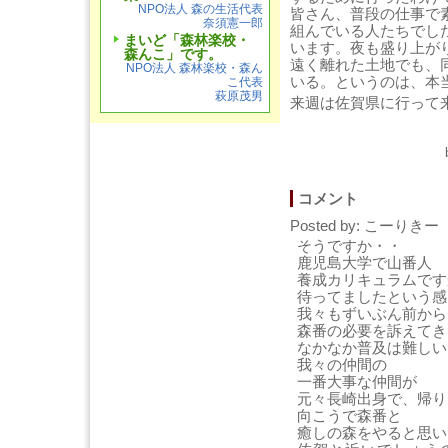
NPO法人 森の生活代表
皆さん、普段の仕事で
奈須憲一郎
組んでいる人たちでし
まいど「森林楽校・
います。夜も盛り上が
森んこ」です。
遠く離れた土地でも、
NPO法人 森林楽校・森ん
いる。というのは、本
こ代表
萩原茂男
来週は佐賀県に行って
コメント
Posted by: こーりきー [
そうですか・・
鹿児島大学で山番人
養成カリキュラムです
待ってましたという感
我々もずいぶん前から
森番の必要を訴えてき
なかなか普及は難しい
我々の仲間の
一番大事な仲間が
元々長崎出身で、帰り
向こうで森番と
癒しの森をやると思い