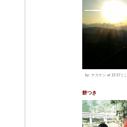
by: ナスケン at 15:57
|
こ
餅つき