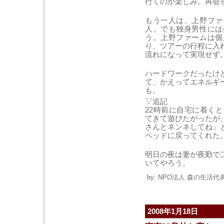
行くのが楽しみ。再会
もう一人は、上野ファ
人。でも独身男性には
う。上野ファームは個
り、ツアーの行程に入
流れになって実現せず
ハードワークだったけ
て、かえってエネルギ
も。
▽追記
22時前に自宅に着く
てきて遊びたがったが
さんとネンネしてね」
ベッドに戻ってくれた
明日の夜は妻が夜勤で
いてやろう。
by: NPO法人 森の生活代表 
2008年1月18日