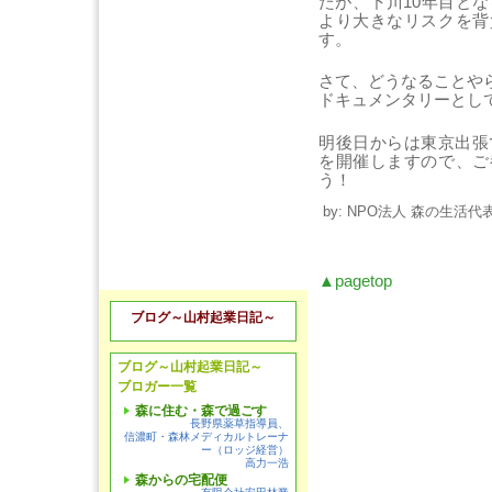
たが、下川10年目とな
より大きなリスクを背
す。
さて、どうなることや
ドキュメンタリーとし
明後日からは東京出張
を開催しますので、ご
う！
by: NPO法人 森の生活代表 
▲pagetop
ブログ～山村起業日記～
ブログ～山村起業日記～
ブロガー一覧
森に住む・森で過ごす
長野県薬草指導員、
信濃町・森林メディカルトレーナ
ー（ロッジ経営）
高力一浩
森からの宅配便