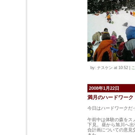
by: ナスケン at 10:52
|
こ
2008年1月22日
満月のハードワーク
今日はハードワークだ
午前中は体験の森をス
下見。昼から旭川へ出
合計画についての意見
きた。