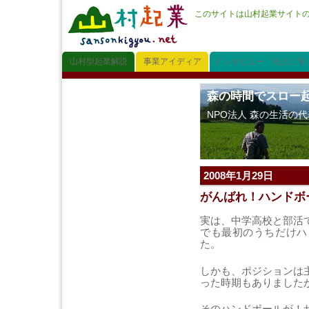
このサイトは山村起業サイト
山村型起業解説
事業アイディア
インタビュー「先人に学
森の時間でスロー
NPO法人 森の生活の
2008年1月29日
がんばれ！ハンドボ
実は、中学高校と部活
でも最初のうちだけハ
た。
しかも、ポジションは
った時期もありました
そのハンドボールが！