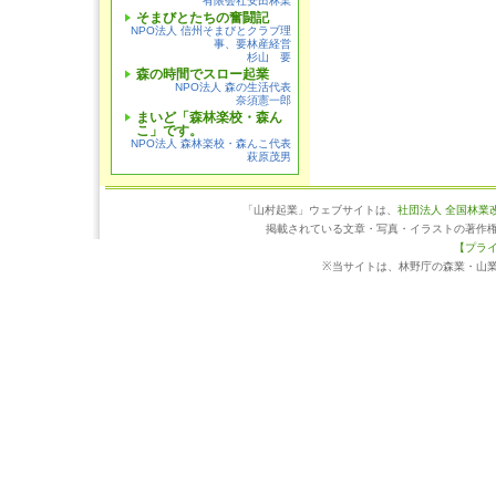
有限会社安田林業
そまびとたちの奮闘記
NPO法人 信州そまびとクラブ理
事、要林産経営
杉山 要
森の時間でスロー起業
NPO法人 森の生活代表
奈須憲一郎
まいど「森林楽校・森ん
こ」です。
NPO法人 森林楽校・森んこ代表
萩原茂男
「山村起業」ウェブサイトは、
社団法人 全国林業
掲載されている文章・写真・イラストの著作
【プラ
※当サイトは、林野庁の森業・山