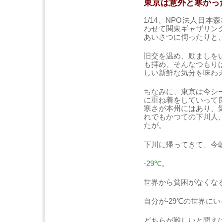
東京は意外と寒かっ
1/14、NPO法人日
わせて関東ギャザリン
あいさつに伺ったりと
旧交を温め、励ましを
も拝め、そんなつもり
しい新鮮な気分を味わ
ちなみに、東京は今シ
に重ね着をしていって
寒さが本州にはあり、
れでもかつての下川人
たが。
下川に帰ってきて、今
-29℃
。
世界から貧困がなくな
自分が-29℃の世界に
どちらが難しいと問え