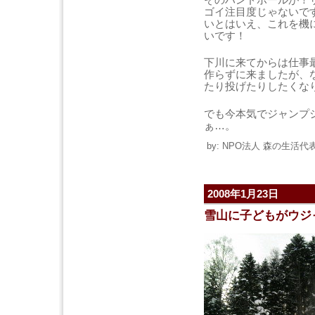
ゴイ注目度じゃないで
いとはいえ、これを機
いです！
下川に来てからは仕事
作らずに来ましたが、
たり投げたりしたくな
でも今本気でジャンプ
ぁ…。
by: NPO法人 森の生活代表 
2008年1月23日
雪山に子どもがウジ