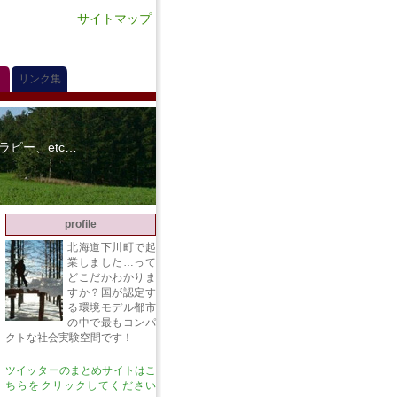
サイトマップ
リンク集
ピー、etc…
profile
北海道下川町で起
業しました…って
どこだかわかりま
すか？国が認定す
る環境モデル都市
の中で最もコンパ
クトな社会実験空間です！
ツイッターのまとめサイトはこ
ちらをクリックしてください