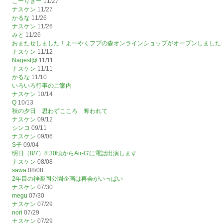
こーりきー
11/27
ナスケン
11/27
かるな
11/26
ナスケン
11/26
みと
11/26
おまたせしました！よーやくフプの森オンラインショップがオープンしました
ナスケン
11/12
Nagest@
11/11
ナスケン
11/11
かるな
11/10
いろいろ行事のご案内
ナスケン
10/14
Q
10/13
秋の夕日 思わずこころ 奪われて
ナスケン
09/12
シンコ
09/11
ナスケン
09/06
S子
09/04
明日（8/7）8:30頃からAir-G'に電話出演します
ナスケン
08/08
sawa
08/08
2年目の神楽岡公園企画は再会がいっぱい
ナスケン
07/30
megu
07/30
ナスケン
07/29
nori
07/29
ナスケン
07/29