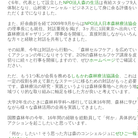
ぐ6年。代表として設立した
NPO法人森の生活
は有給スタッフ9人
体制となり、山村発ソーシャル・ビジネスとして身に余る評価をい
ただくまでになりました。
また、紆余曲折を経て2009年9月からは
NPO法人日本森林療法協会
の理事長にも就任。対話重視を掲げ、3ヶ月に1回東京へ出向いて
森林療法ギャザリング、理事会を開催し、直接対面しながらいろん
な方々と経験と対話を共有してきました。
その結果、今年は対話から行動へ、「森林セルフケア」を広めてい
くアクションの年になりそうです。2/26の森林セルフケア講座を皮
切りに続々と行事を開催しますので、ぜひ
ホームページ
でご確認く
ださい。
ただ、もう1つ私が会長を務める
しもかわ森林療法協議会
、これは
一定の役割を終えて新たなステージに移るための対話がもっと必要
です。森林療法の研究・実践というよりは森林保養地へと向かう地
域づくり的な取り組みに軸足を移した方が良いと考えています。
大学2年生のときに森林科学科へ移行して以来16年間、森林に学び
ながら様々な森林活用の企画を実践してきました。
国際森林年の今年、16年間の経験を総動員して「何か」具体的な
アクションを起こしたいと思っています。
「何か」したい！そう思った方は森のコンシェルジュに
ぜひご一報