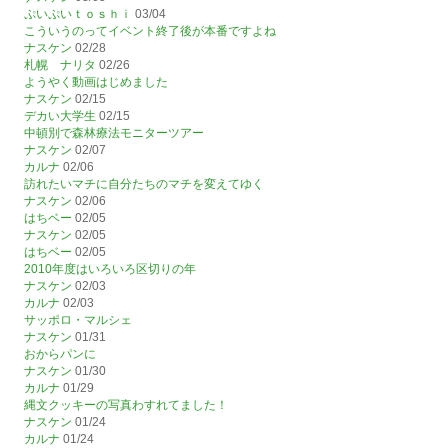
ぷいぷいｔｏｓｈｉ
03/04
こういうのってイベント終了後が本番ですよね
ナスケン
02/28
札幌 ナリタ
02/26
ようやく動画はじめました
ナスケン
02/15
デカい大学生
02/15
中頓別で森林療法モニターツアー
ナスケン
02/07
カルナ
02/06
訪れたいマチに自分たちのマチを変えてゆく
ナスケン
02/06
はちベー
02/05
ナスケン
02/05
はちベー
02/05
2010年度はいろいろ区切りの年
ナスケン
02/03
カルナ
02/03
サッポロ・マルシェ
ナスケン
01/31
おからパンに
ナスケン
01/30
カルナ
01/29
縄文クッキーの写真わすれてました！
ナスケン
01/24
カルナ
01/24