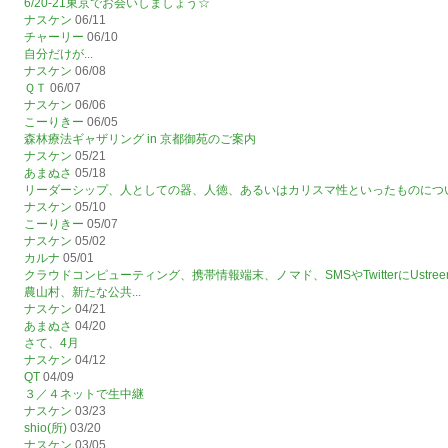
6/20-21東京でお会いしましょう☆
ナスケン
06/11
チャーリー
06/10
自分だけが...
ナスケン
06/08
ＱＴ
06/07
ナスケン
06/06
こーりきー
06/05
森林療法ギャザリング in 京都御苑のご案内
ナスケン
05/21
あまぬさ
05/18
リーダーシップ、人としての器、人徳、あるいはカリスマ性といったものにつ
ナスケン
05/10
こーりきー
05/07
ナスケン
05/02
カルナ
05/01
クラウドコンピューティング、携帯情報端末、ノマド、SMSやTwitterにUst
農山村、新たな公共...
ナスケン
04/21
あまぬさ
04/20
さて、4月
ナスケン
04/12
QT
04/09
３／４ネットで生中継
ナスケン
03/23
shio(所)
03/20
ナスケン
03/05