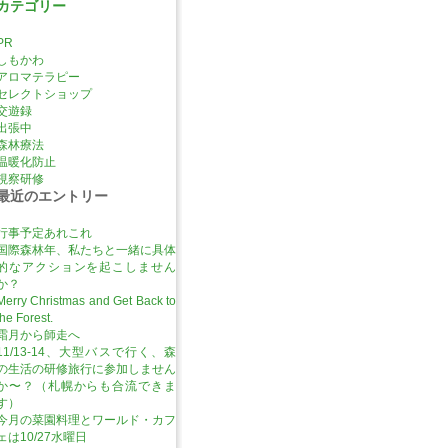
カテゴリー
PR
しもかわ
アロマテラピー
セレクトショップ
交遊録
出張中
森林療法
温暖化防止
視察研修
最近のエントリー
行事予定あれこれ
国際森林年、私たちと一緒に具体
的なアクションを起こしません
か？
Merry Christmas and Get Back to
the Forest.
霜月から師走へ
11/13-14、大型バスで行く、森
の生活の研修旅行に参加しません
か〜？（札幌からも合流できま
す）
今月の菜園料理とワールド・カフ
ェは10/27水曜日