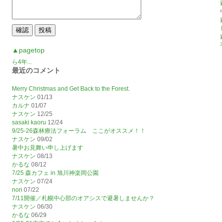
▲pagetop
ら4年...
最近のコメント
Merry Christmas and Get Back to the Forest.
ナスケン
01/13
カルナ
01/07
ナスケン
12/25
sasaki kaoru
12/24
9/25-26森林療法フォーラム ここがオススメ！！
ナスケン
09/02
暑中お見舞い申し上げます
ナスケン
08/13
かるな
08/12
7/25 森カフェ in 旭川神楽岡公園
ナスケン
07/24
nori
07/22
7/11開催／札幌中心部のオアシスで避暑しませんか？
ナスケン
06/30
かるな
06/29