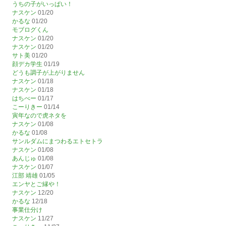
うちの子がいっぱい！
ナスケン
01/20
かるな
01/20
モブログくん
ナスケン
01/20
ナスケン
01/20
サト美
01/20
顔デカ学生
01/19
どうも調子が上がりません
ナスケン
01/18
ナスケン
01/18
はちべー
01/17
こーりきー
01/14
寅年なので虎ネタを
ナスケン
01/08
かるな
01/08
サンルダムにまつわるエトセトラ
ナスケン
01/08
あんじゅ
01/08
ナスケン
01/07
江部 靖雄
01/05
エンヤとご縁や！
ナスケン
12/20
かるな
12/18
事業仕分け
ナスケン
11/27