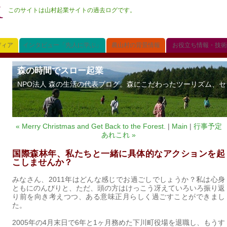
このサイトは山村起業サイトの過去ログです。
ディア
インタビュー「先人に学ぶ」
農山村の背景情報
お役立ち情報・技術
森の時間でスロー起業
NPO法人 森の生活の代表ブログ。森にこだわったツーリズム、セラ
« Merry Christmas and Get Back to the Forest.
|
Main
|
行事予定
あれこれ »
国際森林年、私たちと一緒に具体的なアクションを起
こしませんか？
みなさん、2011年はどんな感じでお過ごしでしょうか？私は心身
ともにのんびりと、ただ、頭の方はけっこう冴えていろいろ振り返
り前を向き考えつつ、ある意味正月らしく過ごすことができまし
た。
2005年の4月末日で6年と1ヶ月務めた下川町役場を退職し、もうす