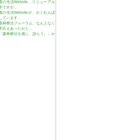
森の生活Website、リニューアル
中ですが...
森の生活Websiteが、かくれんぼ
しています...
森林療法フォーラム、なんとなく
手応えあったかと...
「森林療法を感じ、語らう。」か