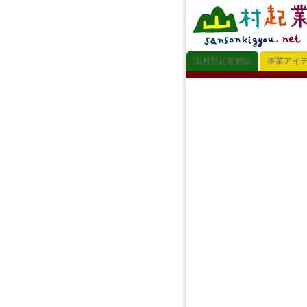
山村型起業解説
事業アイ