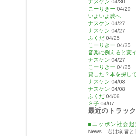
ナスケン
04/30
こーりきー
04/29
いよいよ農へ
ナスケン
04/27
ナスケン
04/27
ふくだ
04/25
こーりきー
04/25
音楽に例えると変
ナスケン
04/27
こーりきー
04/25
貸した？本を探し
ナスケン
04/08
ナスケン
04/08
ふくだ
04/08
Ｓ子
04/07
最近のトラッ
■ニッポン社会
News 君は弱者