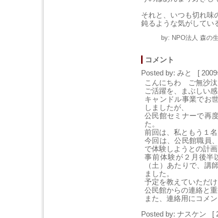
それと、いつも切れ味
鈍るような気がしてい
by: NPO法人 森の生
コメント
Posted by: みと [ 200
こんにちわ ご無沙汰
ご活躍を、まぶしい感
キャンドル事業でお
しましたが、
公民館セミナーで再
た。
前回は、私ともう１名
今回は、公民館職員
で体験しようとの計画
事前体験が２月後半
（土）あたりで、講
ました。
予定を教えていただけ
公民館からの連絡と重
また、連絡用にコメン
Posted by: ナスケン [ 