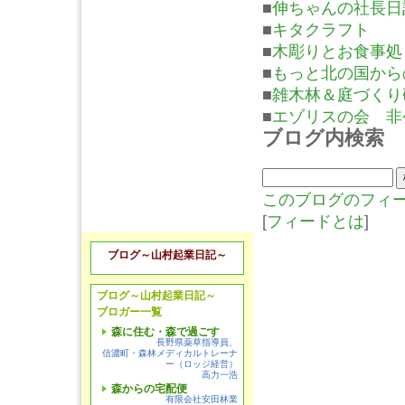
■
伸ちゃんの社長日
■
キタクラフト
■
木彫りとお食事処
■
もっと北の国から
■
雑木林＆庭づくり
■
エゾリスの会 非
ブログ内検索
このブログのフィ
[
フィードとは
]
ブログ～山村起業日記～
ブログ～山村起業日記～
ブロガー一覧
森に住む・森で過ごす
長野県薬草指導員、
信濃町・森林メディカルトレーナ
ー（ロッジ経営）
高力一浩
森からの宅配便
有限会社安田林業