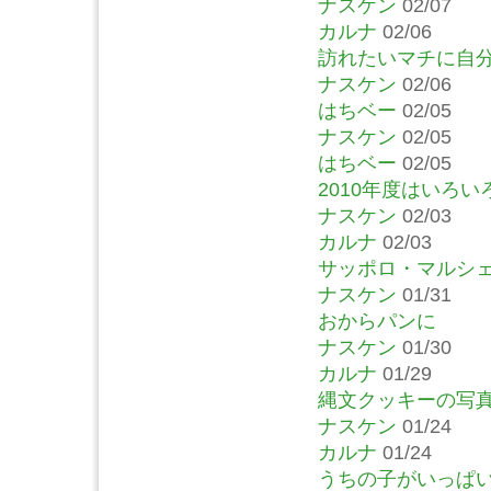
ナスケン
02/07
カルナ
02/06
訪れたいマチに自
ナスケン
02/06
はちベー
02/05
ナスケン
02/05
はちベー
02/05
2010年度はいろ
ナスケン
02/03
カルナ
02/03
サッポロ・マルシ
ナスケン
01/31
おからパンに
ナスケン
01/30
カルナ
01/29
縄文クッキーの写
ナスケン
01/24
カルナ
01/24
うちの子がいっぱ