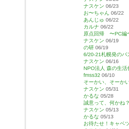
ナスケン
06/23
お〜ちゃん
06/22
あんじゅ
06/22
カルナ
06/22
原点回帰 〜PC編
ナスケン
06/19
の研
06/19
6/20-21札幌発
ナスケン
06/16
NPO法人 森の生活
fmss32
06/10
そーかい、そーか
ナスケン
05/31
かるな
05/28
誠意って、何かね
ナスケン
05/13
かるな
05/13
お待たせ！キャベ