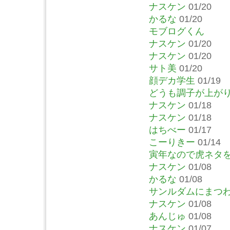
ナスケン
01/20
かるな
01/20
モブログくん
ナスケン
01/20
ナスケン
01/20
サト美
01/20
顔デカ学生
01/19
どうも調子が上が
ナスケン
01/18
ナスケン
01/18
はちべー
01/17
こーりきー
01/14
寅年なので虎ネタ
ナスケン
01/08
かるな
01/08
サンルダムにまつ
ナスケン
01/08
あんじゅ
01/08
ナスケン
01/07