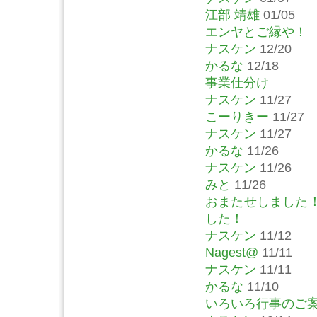
江部 靖雄
01/05
エンヤとご縁や！
ナスケン
12/20
かるな
12/18
事業仕分け
ナスケン
11/27
こーりきー
11/27
ナスケン
11/27
かるな
11/26
ナスケン
11/26
みと
11/26
おまたせしました
した！
ナスケン
11/12
Nagest@
11/11
ナスケン
11/11
かるな
11/10
いろいろ行事のご