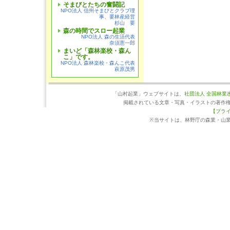
そまびとたちの奮闘記
NPO法人 信州そまびとクラブ理
事、要林産経営
杉山 要
森の時間でスロー起業
NPO法人 森の生活代表
奈須憲一郎
まいど「森林楽校・森ん
こ」です。
NPO法人 森林楽校・森んこ代表
萩原茂男
「山村起業」ウェブサイトは、
社団法人 全国林業
掲載されている文章・写真・イラストの著作
【プラ
※当サイトは、林野庁の森業・山