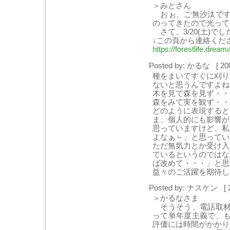
＞みとさん
おぉ、ご無沙汰です
のってきたので光って
さて、3/20(土)で
↓この頁から連絡くだ
https://forestlife.dreama
Posted by: かるな [ 20
種をまいてすぐに刈り
ないと思うんですよね
木を見て森を見ず・・
森をみて実を観ず・・
どのように表現すると
ま、個人的にも影響が
思っていますけど、私
よなぁ～」と思ってい
ただ無気力とか受け入
ているというのではな
ば改めて・・・」と思
益々のご活躍を期待し
Posted by: ナスケン [ 
＞かるなさま
そうそう、電話取材
って単年度主義で、
評価には時間がかかり