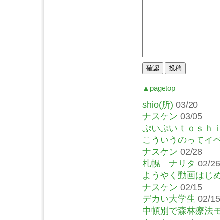
▲pagetop
shio(所)
03/20
ナスケン
03/05
ぷいぷいｔｏｓｈ
こういうのってイ
ナスケン
02/28
札幌 ナリタ
02/26
ようやく動画はじ
ナスケン
02/15
デカい大学生
02/15
中頓別で森林療法