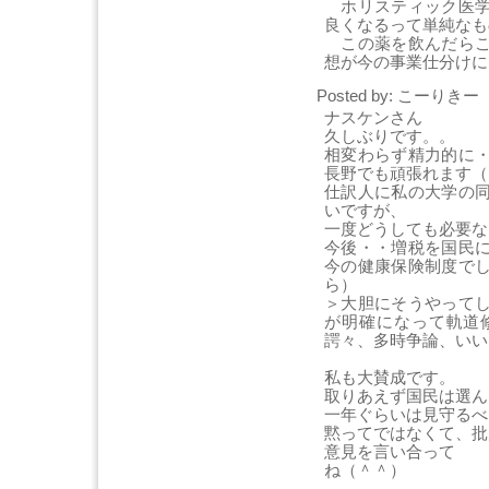
ホリスティック医学
良くなるって単純なも
この薬を飲んだらこ
想が今の事業仕分けに
Posted by: こーりきー [
ナスケンさん
久しぶりです。。
相変わらず精力的に
長野でも頑張れます（
仕訳人に私の大学の
いですが、
一度どうしても必要な
今後・・増税を国民
今の健康保険制度で
ら）
＞大胆にそうやって
が明確になって軌道
諤々、多時争論、いい
私も大賛成です。
取りあえず国民は選ん
一年ぐらいは見守るべ
黙ってではなくて、批
意見を言い合って
ね（＾＾）