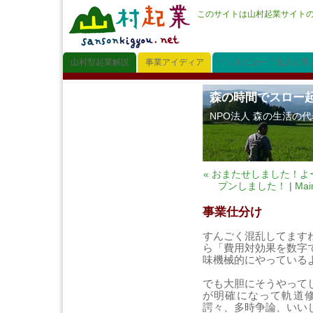
このサイトは山村起業サイト
山村型起業解説
事業アイディア
インタビュー「先人に学
森の時間でスロー
NPO法人 森の生活の
« おまたせしました！
プンしました！
|
Mai
事業仕分け
すんごく混乱してます
ら「費用対効果を数字
味機械的にやっている
でも大胆にそうやって
が明確になって軌道
諤々、多時争論、いい