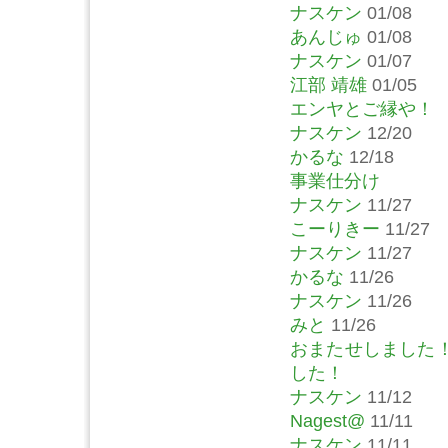
ナスケン
01/08
あんじゅ
01/08
ナスケン
01/07
江部 靖雄
01/05
エンヤとご縁や！
ナスケン
12/20
かるな
12/18
事業仕分け
ナスケン
11/27
こーりきー
11/27
ナスケン
11/27
かるな
11/26
ナスケン
11/26
みと
11/26
おまたせしました
した！
ナスケン
11/12
Nagest@
11/11
ナスケン
11/11