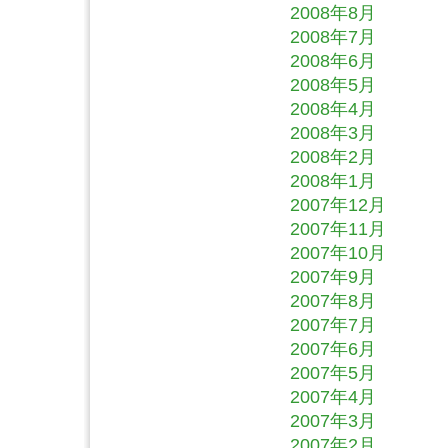
2008年8月
2008年7月
2008年6月
2008年5月
2008年4月
2008年3月
2008年2月
2008年1月
2007年12月
2007年11月
2007年10月
2007年9月
2007年8月
2007年7月
2007年6月
2007年5月
2007年4月
2007年3月
2007年2月