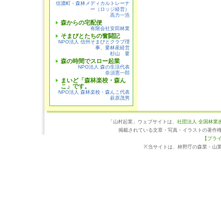
信濃町・森林メディカルトレーナ
ー（ロッジ経営）
高力一浩
森からの宅配便
有限会社安田林業
そまびとたちの奮闘記
NPO法人 信州そまびとクラブ理
事、要林産経営
杉山 要
森の時間でスロー起業
NPO法人 森の生活代表
奈須憲一郎
まいど「森林楽校・森ん
こ」です。
NPO法人 森林楽校・森んこ代表
萩原茂男
「山村起業」ウェブサイトは、
社団法人 全国林業
掲載されている文章・写真・イラストの著作
【プラ
※当サイトは、林野庁の森業・山