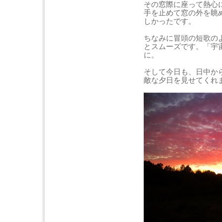
その窓際に座って熱心
手を止めて窓の外を眺
しかったです。
ちなみに冒頭の短歌の
とスムーズです。「宇
に。
そして今日も、日中か
敵な夕日を見せてくれ