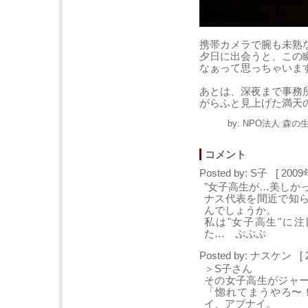
携帯カメラで腕も未熟
夕日に出会うと、この
なぁって思っちゃいま
あとは、深夜まで事務
がらふと見上げた満天
by: NPO法人 森の生
コメント
Posted by: S子 [ 2009
"女子高生が…美しかっ
ナス代表を間近で知
んでしょうか。
私は"女子高生"に
た… ぷぷぷ
Posted by: ナスケン [ 2
＞S子さん
その女子高生がジャ
「惚れてまうやろ〜
イ、アブナイ。