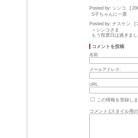
Posted by: シンコ [ 20
S子ちゃんに一票
Posted by: ナスケン [ 
＞シンコさま
もう投票日は過ぎまし
コメントを投稿
名前:
メールアドレス:
URL:
この情報を登録しま
コメント:(スタイル用の