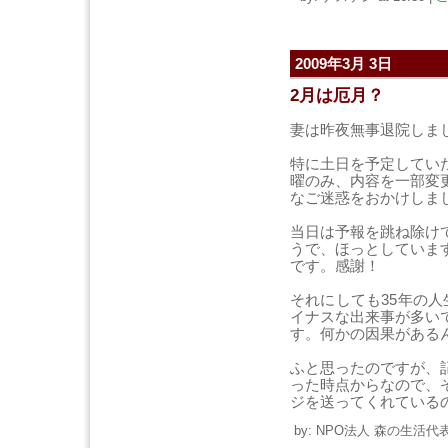
2009年3月 3日
2月は厄月？
妻は昨夜無事退院しま
特に土日を予定してい
曜のみ、内容を一部変
なご迷惑をおかけしま
当日は予報を跳ね除け
うで、ほっとしていま
です。感謝！
それにしても35年の
イナスな出来事が多い
す。何かの因果がある
ふと思ったのですが、
った時点からなので、
ジを送ってくれている
by: NPO法人 森の生活代表 