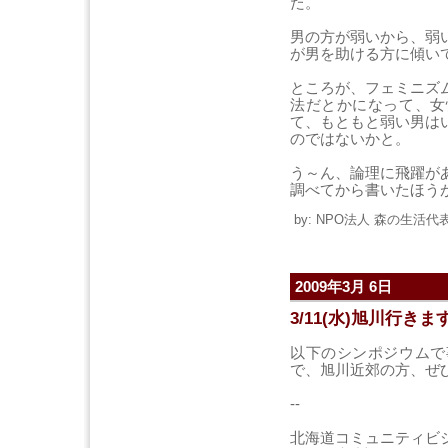
た。
男の方が弱いから、弱
が男を助ける方に傾い
ところが、フェミニズ
法だとかになって、女
て、もともと弱い男は
のではないかと。
う～ん、論理に飛躍が
調べてから書いたほう
by: NPO法人 森の生活代表 
2009年3月 6日
3/11(水)旭川行きま
以下のシンポジウムで
で、旭川近郊の方、ぜ
--
北海道コミュニティビ