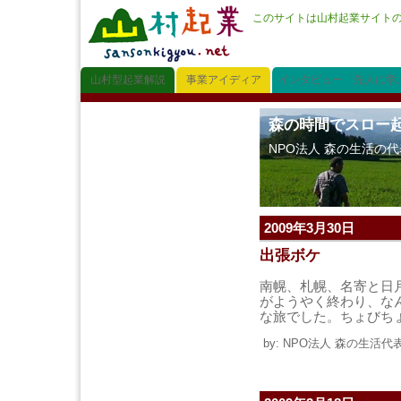
このサイトは山村起業サイト
山村型起業解説
事業アイディア
インタビュー「先人に学
森の時間でスロー
NPO法人 森の生活の
2009年3月30日
出張ボケ
南幌、札幌、名寄と日
がようやく終わり、な
な旅でした。ちょびち
by: NPO法人 森の生活代表 