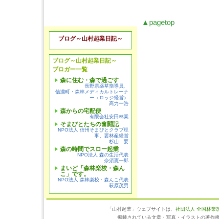
▲pagetop
ブログ～山村起業日記～
ブログ～山村起業日記～
ブロガー一覧
森に住む・森で過ごす
長野県薬草指導員、
信濃町・森林メディカルトレーナ
ー（ロッジ経営）
高力一浩
森からの宅配便
有限会社安田林業
そまびとたちの奮闘記
NPO法人 信州そまびとクラブ理
事、要林産経営
杉山 要
森の時間でスロー起業
NPO法人 森の生活代表
奈須憲一郎
まいど「森林楽校・森ん
こ」です。
NPO法人 森林楽校・森んこ代表
萩原茂男
「山村起業」ウェブサイトは、
社団法人 全国林業
掲載されている文章・写真・イラストの著作