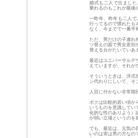
婚式も二人で出ました
乗れるのもこれが最後
一昨年、昨年も二人で
行ってるので慣れたも
なく、今までで一番平
ただ、男だけの子連れ
ツ替えの面で男女差別
替える台がたいていあ
最近はユニバーサルデ
えていますが、それが
そういうときは、洋式
ン代わりにしいて、そ
人目に付かない非常階
ボクは比較的若い頃か
いうものを意識してい
化的な性のありよう）
が弱い立場というのを
でも、最近は、元気の
いのは実は男の方なの