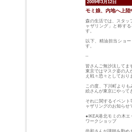
2009年3月12日
モミ娘、内地へ上陸
森の生活では、スタッ
ャザリング」と称する
す。
以下、精油担当ショー
す。
--
皆さんご無沙汰してま
東京ではマスク姿の人
え戦々恐々としており
この度、下川町よりも
絵さんが東京にやって
それに関するイベント等
ャザリングのお知らせ
●IKEA港北モミの木
ワークショップ
尚和さんが講師を勤め