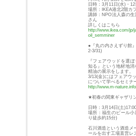
日時：3月11日(水)・12
場所：IKEA港北2階カ
講師：NPO法人森の生
さん
詳しくはこちら
http://www.ikea.com/jp/j
oil_semminer
●『丸の内さえずり館』
2-3/31)
『フェアウッドを選ぼ
知る』という地材地消
精油の展示をします。
3/13(金)にはフェア
について学べるセミナ
http://www.m-nature.info
★初春の関東ギャザリン
日時：3月14日(土)17:
場所：福生のビール小
り徒歩約15分)
石川酒造という酒造メ
ールを出す工場直営レ