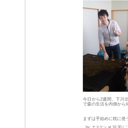
今日から2週間、下川
で森の生活を内側から
まずは手始めに枕に使
by: ナスケン at 16:30
|
こ