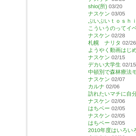
shio(所)
03/20
ナスケン
03/05
ぷいぷいｔｏｓｈ
こういうのってイ
ナスケン
02/28
札幌 ナリタ
02/26
ようやく動画はじ
ナスケン
02/15
デカい大学生
02/15
中頓別で森林療法
ナスケン
02/07
カルナ
02/06
訪れたいマチに自
ナスケン
02/06
はちベー
02/05
ナスケン
02/05
はちベー
02/05
2010年度はいろ