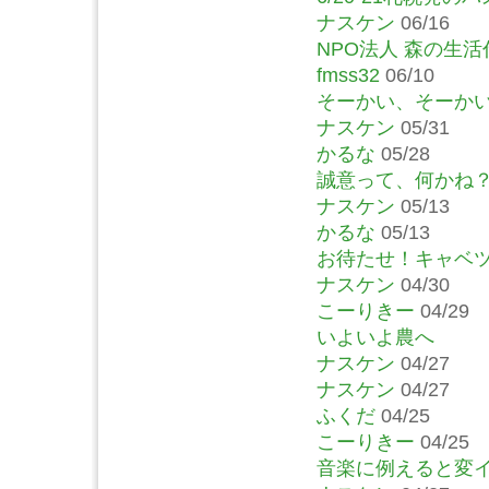
ナスケン
06/16
NPO法人 森の生活
fmss32
06/10
そーかい、そーか
ナスケン
05/31
かるな
05/28
誠意って、何かね
ナスケン
05/13
かるな
05/13
お待たせ！キャベ
ナスケン
04/30
こーりきー
04/29
いよいよ農へ
ナスケン
04/27
ナスケン
04/27
ふくだ
04/25
こーりきー
04/25
音楽に例えると変