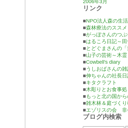
2006年3月
リンク
■
NPO法人森の生活
■
森林療法のススメ
■
がっぽさんのつぶ
■
はるころ日記～田
■
とどぐまさんの「
■
山子の芸術～木霊
■
Cowbell's diary
■
うしおばさんの雑
■
伸ちゃんの社長日
■
キタクラフト
■
木彫りとお食事処
■
もっと北の国から
■
雑木林＆庭づくり
■
エゾリスの会 非
ブログ内検索