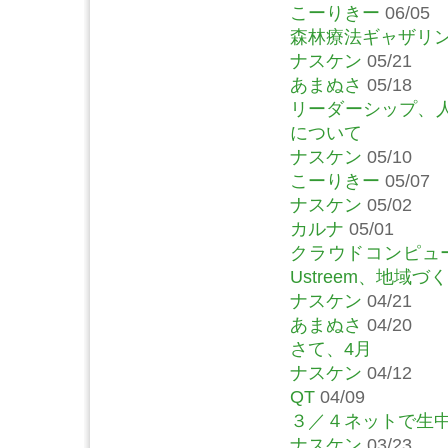
こーりきー
06/05
森林療法ギャザリン
ナスケン
05/21
あまぬさ
05/18
リーダーシップ、
について
ナスケン
05/10
こーりきー
05/07
ナスケン
05/02
カルナ
05/01
クラウドコンピュー
Ustreem、地域
ナスケン
04/21
あまぬさ
04/20
さて、4月
ナスケン
04/12
QT
04/09
３／４ネットで生
ナスケン
03/23