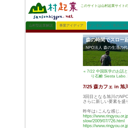
このサイトは山村起業サイト
山村型起業解説
事業アイディア
インタビュー「先人に学
森の時間でスロー
NPO法人 森の生活の
« 7/22 中国医学のお
り石鹸 Siesta L
7/25 森カフェ in
3回目となる旭川のNP
さらに新しい要素を盛
昨年は↓こんな感じ。
https://www.ringyou.or.
slow/2009/07/726.html
https://www.ringyou.or.