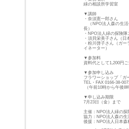
緑の相談所学習室
▼講師
・奈須憲一郎さん
（NPO法人森の生活
長）
・NPO法人緑の探険隊
・須貝栄美子さん（日
・粉川啓子さん（ガー
イネーター）
▼参加料
資料代として1,200円
▼参加申し込み
フラワーショップ「ガー
TEL・FAX 0166-38-007
（午前10時から午後8
▼申し込み期限
7月23日（金）まで
主催：NPO法人緑の探
協力：NPO法人森の生
後援：NPO法人日本森