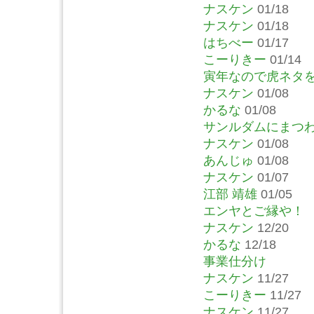
ナスケン
01/18
ナスケン
01/18
はちべー
01/17
こーりきー
01/14
寅年なので虎ネタ
ナスケン
01/08
かるな
01/08
サンルダムにまつ
ナスケン
01/08
あんじゅ
01/08
ナスケン
01/07
江部 靖雄
01/05
エンヤとご縁や！
ナスケン
12/20
かるな
12/18
事業仕分け
ナスケン
11/27
こーりきー
11/27
ナスケン
11/27