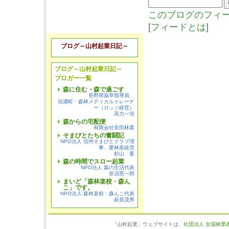
このブログのフィ
[
フィードとは
]
ブログ～山村起業日記～
ブログ～山村起業日記～
ブロガー一覧
森に住む・森で過ごす
長野県薬草指導員、
信濃町・森林メディカルトレーナ
ー（ロッジ経営）
高力一浩
森からの宅配便
有限会社安田林業
そまびとたちの奮闘記
NPO法人 信州そまびとクラブ理
事、要林産経営
杉山 要
森の時間でスロー起業
NPO法人 森の生活代表
奈須憲一郎
まいど「森林楽校・森ん
こ」です。
NPO法人 森林楽校・森んこ代表
萩原茂男
「山村起業」ウェブサイトは、
社団法人 全国林業