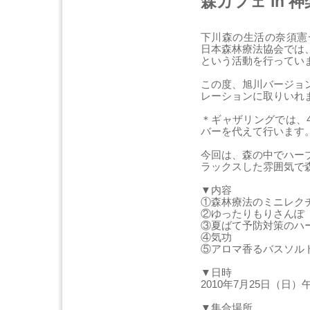
森カフェ in 
下川森の生活の奈須憲
日本森林療法協会では
という活動を行ってい
この度、旭川バージョ
レーションに取りいれ
＊ギャザリングでは、
バーを代えて行います
今回は、森の中でハー
ラックスした雰囲気で
▼内容
①森林療法のミニレク
②ゆったりもりさんぽ
③夏ばて予防対策のハ
④気功
⑤アロマ香るバスソル
▼日時
2010年7月25日（日）
▼集合場所