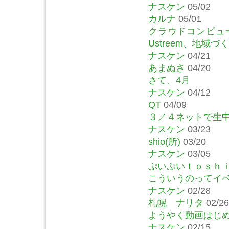
ナスケン
05/02
カルナ
05/01
クラウドコンピュー
Ustreem、地域
ナスケン
04/21
あまぬさ
04/20
さて、4月
ナスケン
04/12
QT
04/09
３／４ネットで生
ナスケン
03/23
shio(所)
03/20
ナスケン
03/05
ぷいぷいｔｏｓｈ
こういうのってイ
ナスケン
02/28
札幌 ナリタ
02/26
ようやく動画はじ
ナスケン
02/15