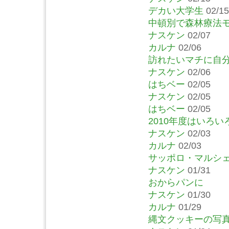
デカい大学生
02/15
中頓別で森林療法
ナスケン
02/07
カルナ
02/06
訪れたいマチに自
ナスケン
02/06
はちベー
02/05
ナスケン
02/05
はちベー
02/05
2010年度はいろ
ナスケン
02/03
カルナ
02/03
サッポロ・マルシ
ナスケン
01/31
おからパンに
ナスケン
01/30
カルナ
01/29
縄文クッキーの写