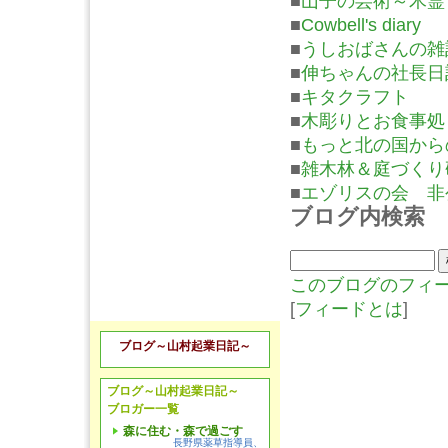
■
山子の芸術～木霊
■
Cowbell's diary
■
うしおばさんの雑
■
伸ちゃんの社長日
■
キタクラフト
■
木彫りとお食事処
■
もっと北の国から
■
雑木林＆庭づくり
■
エゾリスの会 非
ブログ内検索
このブログのフィ
[
フィードとは
]
ブログ～山村起業日記～
ブログ～山村起業日記～
ブロガー一覧
森に住む・森で過ごす
長野県薬草指導員、