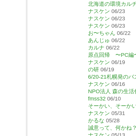
北海道の環境カルチ
ナスケン
06/23
ナスケン
06/23
ナスケン
06/23
お〜ちゃん
06/22
あんじゅ
06/22
カルナ
06/22
原点回帰 〜PC編
ナスケン
06/19
の研
06/19
6/20-21札幌発
ナスケン
06/16
NPO法人 森の生活
fmss32
06/10
そーかい、そーか
ナスケン
05/31
かるな
05/28
誠意って、何かね
ナスケン
05/13