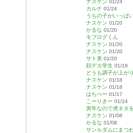
ナスケン
01/24
カルナ
01/24
うちの子がいっぱ
ナスケン
01/20
かるな
01/20
モブログくん
ナスケン
01/20
ナスケン
01/20
サト美
01/20
顔デカ学生
01/19
どうも調子が上が
ナスケン
01/18
ナスケン
01/18
はちべー
01/17
こーりきー
01/14
寅年なので虎ネタ
ナスケン
01/08
かるな
01/08
サンルダムにまつ