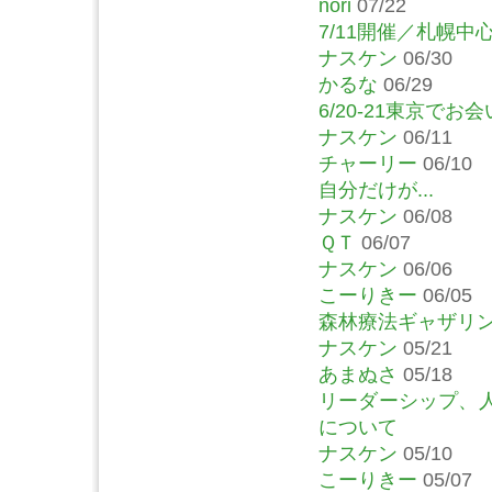
nori
07/22
7/11開催／札幌
ナスケン
06/30
かるな
06/29
6/20-21東京で
ナスケン
06/11
チャーリー
06/10
自分だけが...
ナスケン
06/08
ＱＴ
06/07
ナスケン
06/06
こーりきー
06/05
森林療法ギャザリン
ナスケン
05/21
あまぬさ
05/18
リーダーシップ、
について
ナスケン
05/10
こーりきー
05/07