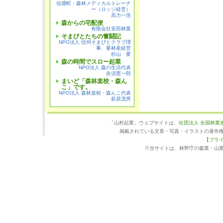
信濃町・森林メディカルトレーナ
ー（ロッジ経営）
高力一浩
森からの宅配便
有限会社安田林業
そまびとたちの奮闘記
NPO法人 信州そまびとクラブ理
事、要林産経営
杉山 要
森の時間でスロー起業
NPO法人 森の生活代表
奈須憲一郎
まいど「森林楽校・森ん
こ」です。
NPO法人 森林楽校・森んこ代表
萩原茂男
「山村起業」ウェブサイトは、
社団法人 全国林業
掲載されている文章・写真・イラストの著作
【プラ
※当サイトは、林野庁の森業・山