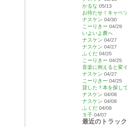
かるな
05/13
お待たせ！キャベ
ナスケン
04/30
こーりきー
04/29
いよいよ農へ
ナスケン
04/27
ナスケン
04/27
ふくだ
04/25
こーりきー
04/25
音楽に例えると変
ナスケン
04/27
こーりきー
04/25
貸した？本を探し
ナスケン
04/08
ナスケン
04/08
ふくだ
04/08
Ｓ子
04/07
最近のトラッ