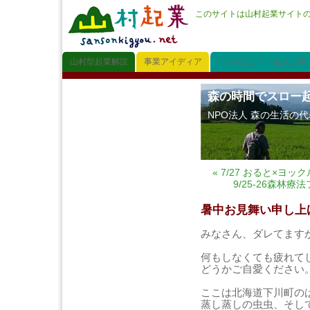
このサイトは山村起業サイト
山村型起業解説
事業アイディア
インタビュー「先人に学
森の時間でスロー
NPO法人 森の生活の
« 7/27 おると×ヨ
9/25-26森林
暑中お見舞い申し上
みなさん、ダレてます
何もしなくても疲れて
どうかご自愛ください
ここは北海道下川町の
蒸し蒸しの虫虫、そし