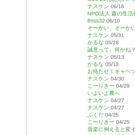
ナスケン
06/16
NPO法人 森の生活
fmss32
06/10
そーかい、そーか
ナスケン
05/31
かるな
05/28
誠意って、何かね
ナスケン
05/13
かるな
05/13
お待たせ！キャベ
ナスケン
04/30
こーりきー
04/29
いよいよ農へ
ナスケン
04/27
ナスケン
04/27
ふくだ
04/25
こーりきー
04/25
音楽に例えると変