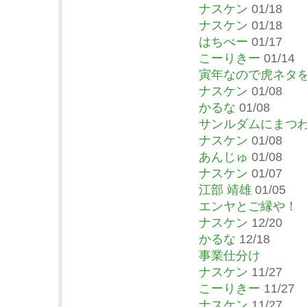
ナスケン
01/18
ナスケン
01/18
はちべー
01/17
こーりきー
01/14
寅年なので虎ネタ
ナスケン
01/08
かるな
01/08
サンルダムにまつ
ナスケン
01/08
あんじゅ
01/08
ナスケン
01/07
江部 靖雄
01/05
エンヤとご縁や！
ナスケン
12/20
かるな
12/18
事業仕分け
ナスケン
11/27
こーりきー
11/27
ナスケン
11/27