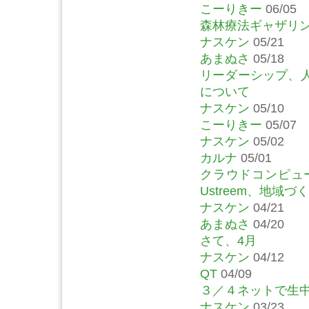
こーりきー
06/05
森林療法ギャザリン
ナスケン
05/21
あまぬさ
05/18
リーダーシップ、
について
ナスケン
05/10
こーりきー
05/07
ナスケン
05/02
カルナ
05/01
クラウドコンピュー
Ustreem、地域
ナスケン
04/21
あまぬさ
04/20
さて、4月
ナスケン
04/12
QT
04/09
３／４ネットで生
ナスケン
03/23