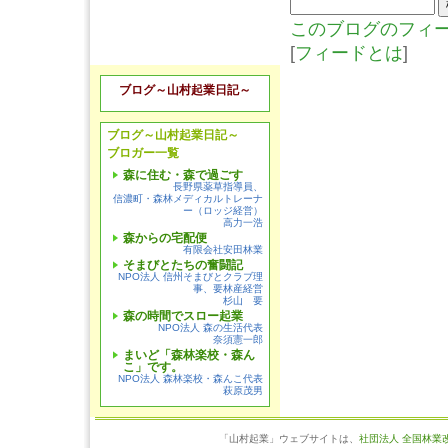
このブログのフィ
[
フィードとは
]
ブログ～山村起業日記～
ブログ～山村起業日記～
ブロガー一覧
森に住む・森で過ごす
長野県薬草指導員、
信濃町・森林メディカルトレーナ
ー（ロッジ経営）
高力一浩
森からの宅配便
有限会社安田林業
そまびとたちの奮闘記
NPO法人 信州そまびとクラブ理
事、要林産経営
杉山 要
森の時間でスロー起業
NPO法人 森の生活代表
奈須憲一郎
まいど「森林楽校・森ん
こ」です。
NPO法人 森林楽校・森んこ代表
萩原茂男
「山村起業」ウェブサイトは、
社団法人 全国林業