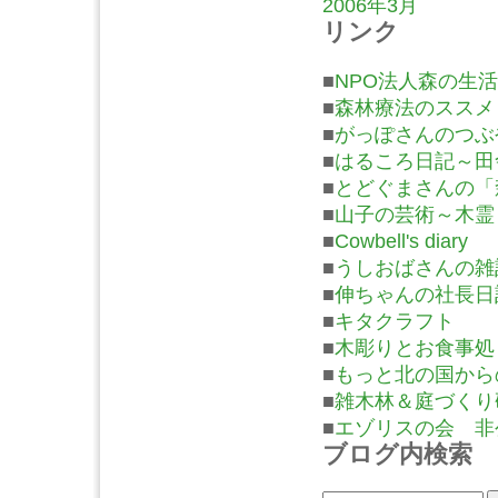
2006年3月
リンク
■
NPO法人森の生活
■
森林療法のススメ
■
がっぽさんのつぶ
■
はるころ日記～田
■
とどぐまさんの「
■
山子の芸術～木霊
■
Cowbell's diary
■
うしおばさんの雑
■
伸ちゃんの社長日
■
キタクラフト
■
木彫りとお食事処
■
もっと北の国から
■
雑木林＆庭づくり
■
エゾリスの会 非
ブログ内検索