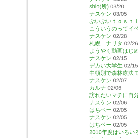
shio(所)
03/20
ナスケン
03/05
ぷいぷいｔｏｓｈ
こういうのってイ
ナスケン
02/28
札幌 ナリタ
02/26
ようやく動画はじ
ナスケン
02/15
デカい大学生
02/15
中頓別で森林療法
ナスケン
02/07
カルナ
02/06
訪れたいマチに自
ナスケン
02/06
はちベー
02/05
ナスケン
02/05
はちベー
02/05
2010年度はいろ