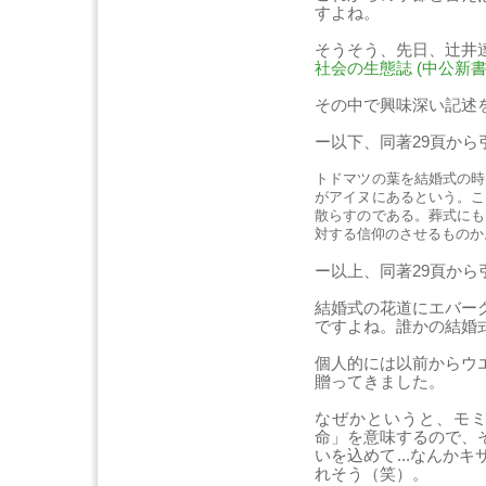
すよね。
そうそう、先日、辻井
社会の生態誌 (中公新書
その中で興味深い記述
ー以下、同著29頁から
トドマツの葉を結婚式の時
がアイヌにあるという。こ
散らすのである。葬式にも
対する信仰のさせるものか
ー以上、同著29頁から
結婚式の花道にエバー
ですよね。誰かの結婚
個人的には以前からウ
贈ってきました。
なぜかというと、モミ
命」を意味するので、
いを込めて...なんか
れそう（笑）。