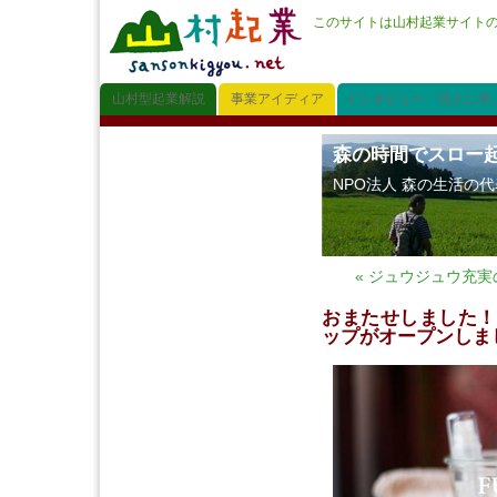
このサイトは山村起業サイト
山村型起業解説
事業アイディア
インタビュー「先人に学
森の時間でスロー
NPO法人 森の生活の
« ジュウジュウ充実の
おまたせしました！
ップがオープンしま