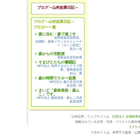
ブログ～山村起業日記～
ブログ～山村起業日記～
ブロガー一覧
森に住む・森で過ごす
長野県薬草指導員、
信濃町・森林メディカルトレーナ
ー（ロッジ経営）
高力一浩
森からの宅配便
有限会社安田林業
そまびとたちの奮闘記
NPO法人 信州そまびとクラブ理
事、要林産経営
杉山 要
森の時間でスロー起業
NPO法人 森の生活代表
奈須憲一郎
まいど「森林楽校・森ん
こ」です。
NPO法人 森林楽校・森んこ代表
萩原茂男
「山村起業」ウェブサイトは、
社団法人 全国林業
掲載されている文章・写真・イラストの著作
【プラ
※当サイトは、林野庁の森業・山