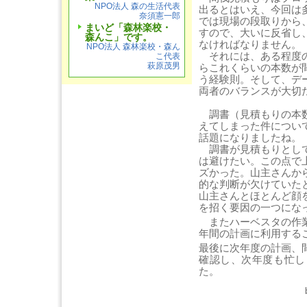
NPO法人 森の生活代表
出るとはいえ、今回は
奈須憲一郎
では現場の段取りから
まいど「森林楽校・
すので、大いに反省し
森んこ」です。
なければなりません。
NPO法人 森林楽校・森ん
それには、ある程度の
こ代表
萩原茂男
らこれくらいの本数が
う経験則。そして、デ
両者のバランスが大切
調書（見積もりの本数
えてしまった件につい
話題になりましたね。
調書が見積もりとして
は避けたい。この点で
ズかった。山主さんか
的な判断が欠けていた
山主さんとほとんど顔
を招く要因の一つにな
またハーベスタの作業
年間の計画に利用する
最後に次年度の計画、
確認し、次年度も忙し
た。