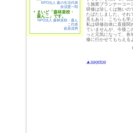
NPO法人 森の生活代表
う施業プランナーコー
奈須憲一郎
研修は珍しくは無いの
まいど「森林楽校・
たばたしました。それ
森んこ」です。
見もあり、こちらも学
NPO法人 森林楽校・森ん
私は研修自体に直接関
こ代表
萩原茂男
ていませんが、今後こ
っと元気になって、各
修に行かせてもらえる
▲pagetop