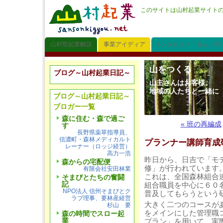
このサイトは山村起業サイト
山村型起業解説
事業アイディア
インタビュー「先人に学
山をつくる
ブログ～山村起業日記～
山主さんはお客様。
地域の人たちと一緒に
ブログ～山村起業日記～
ブロガー一覧
森に住む・森で過ご
« 班の再編成
す
長野県薬草指導員、
信濃町・森林メディカルト
プランナー講師育成
レーナー（ロッジ経営）
高力一浩
昨日から、日吉で「モ
森からの宅配便
修」が行われています
有限会社安田林業
これは、全国森林組合
そまびとたちの奮闘
記
組合職員を中心に６０
NPO法人 信州そまびとク
普及してもらうという
ラブ理事、要林産経営
大きく二つのコースが
杉山 要
をメインにした管理職
森の時間でスロー起
業
プラン」を用いて、実