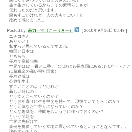
森にたずさわっている高力さんたちが
生き生きしているから、その素晴らしさが
伝わったのだと思います。
森もすごいけれど、人の力もすごい！と
改めて感じました。
Posted by:
高力一浩（こーりきー）
[ 2010年9月16日 08:49 ]
ニチコさん
ありがと！
私ずっと思っているんですよね。
韓国と日本は
どちらも
長寿で高齢化率
世界でほぼ一番と二番。（北欧にも長寿国はあるけれど・・ここ
は超税金の高い福祉国家）
長寿達成は
公衆衛生上
すごいことのようだけれど
新しい時代の・・
どう支え合っていくのか？
どうお年寄りに生き甲斐を持って、現役でいてもらうのか？
どう元気なお年寄りになっていくのか？
どんな趣味を、仲間を若いうちに作っておくのか？
という問題を
世界に先駆けて
事例を提供していく立場に置かれているということなんです。。
諸外国がみんな