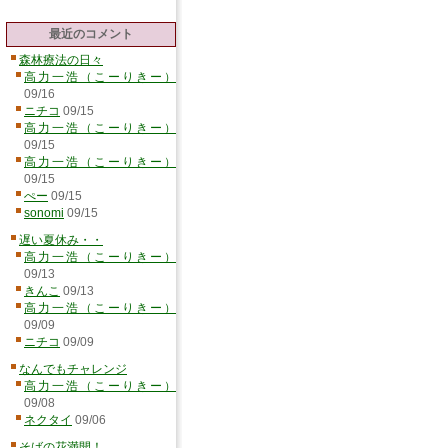
最近のコメント
森林療法の日々
高力一浩（こーりきー）
09/16
ニチコ
09/15
高力一浩（こーりきー）
09/15
高力一浩（こーりきー）
09/15
ぺー
09/15
sonomi
09/15
遅い夏休み・・
高力一浩（こーりきー）
09/13
きんこ
09/13
高力一浩（こーりきー）
09/09
ニチコ
09/09
なんでもチャレンジ
高力一浩（こーりきー）
09/08
ネクタイ
09/06
そばの花満開！