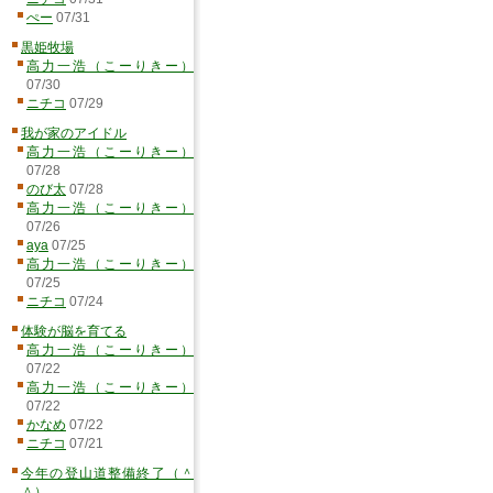
ぺー
07/31
黒姫牧場
高力一浩（こーりきー）
07/30
ニチコ
07/29
我が家のアイドル
高力一浩（こーりきー）
07/28
のび太
07/28
高力一浩（こーりきー）
07/26
aya
07/25
高力一浩（こーりきー）
07/25
ニチコ
07/24
体験が脳を育てる
高力一浩（こーりきー）
07/22
高力一浩（こーりきー）
07/22
かなめ
07/22
ニチコ
07/21
今年の登山道整備終了（＾
＾）