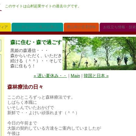
このサイトは山村起業サイトの過去ログです。
ディア
インタビュー「先人に学ぶ」
農山村の背景情報
お役立ち情報・技術
森に住む・森で過ごす
黒姫の森通信・・・
森からいただく、いただき
続ける（＾＾）・・そして
森に住もう！
« 遅い夏休み・・
|
Main
|
韓国と日本 »
森林療法の日々
ここのところずっと森林療法です。
しばらく本職に
いそしんでいたおかげで
新鮮で・・よけい頑張れます（＾＾）
今日の午前まで
大阪の契約している方達をご案内していましたが
午後は