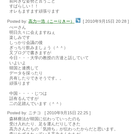
前向きな姿勢と言うこと
すばらしい！！
オレもますます頑張ります
Posted by:
高力一浩（こーりきー）
[ 2010年9月15日 20:28 ]
ぺーさん
明日久々に会えますねぇ
楽しみです
しっかり会議の後
ぎっちり飲みましょう（＾＾）
又ブログで書きますが
今日・・・大学の教授の方達と話していて
いよいよ
韓国と連携して
データを採ったり
共有したりできそうです。。
頑張ります
中国・・・・じつは
話有るんですが
二の足踏んでいます（＾＾）
Posted by: ニチコ [ 2010年9月15日 22:25 ]
森林療法が韓国に伝わっていったのも
受け入れたり、足を運んだりしてきた
高力さんたちの「気持ち」が伝わったからだと思います。