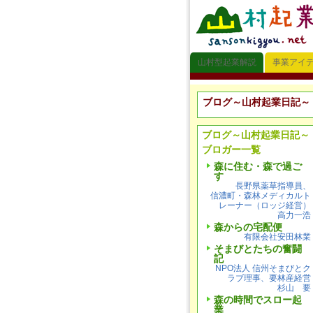
山村型起業解説
事業アイ
ブログ～山村起業日記～
ブログ～山村起業日記～
ブロガー一覧
森に住む・森で過ご
す
長野県薬草指導員、
信濃町・森林メディカルト
レーナー（ロッジ経営）
高力一浩
森からの宅配便
有限会社安田林業
そまびとたちの奮闘
記
NPO法人 信州そまびとク
ラブ理事、要林産経営
杉山 要
森の時間でスロー起
業