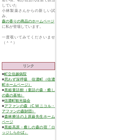
若い頃、私が広告代理店で担当
していた
小林製薬さんからの新しい試
み、
森の香りの商品のホームページ
に私が登場しています。
一度覗いてみてくださいませ
（＾＾）
リンク
■
町立信越病院
■
思わず深呼吸 信濃町（信濃
町ホームページ）
■
黒姫童話館（童話の森・癒し
の森の基地）
■
信濃町観光協会
■
アファンの森（C.W.ニコル・
アファンの森財団）
■
森林療法の上原巌先生ホーム
ページ
■
黒姫高原・癒しの森の宿「ロ
ッジしらかば」