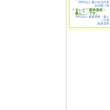
NPO法人 森の生活代表
奈須憲一郎
まいど「森林楽校・
森んこ」です。
NPO法人 森林楽校・森ん
こ代表
萩原茂男