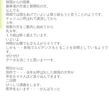
韓国からの視察。
森林省の方達と新聞社の方。
なんでも
韓国では国をあげていよいよ取り組もうと言うことのようです。
チェジュに呼ばれて講演してから
３年。
視察の方をご案内し始めてから
丸６年。
１５組は軽く超えています。
いよいよ
仲間がお隣でも立ち上がりそうです。
しかも・・各地でエビデンスをとることを目標としているようで
す。
ぜひぜひ
データを頂こうと思いまーーす。
明日からは
別件で・・・去年お呼ばれした韓国の大学が
学生を４０人ほど送り込んできます。
二日間
びっしり講義をします。
医学生もいます・・・がんばろっと