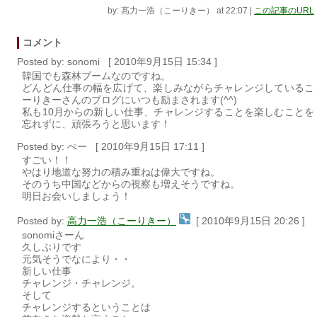
by: 高力一浩（こーりきー） at 22:07
|
この記事のURL
コメント
Posted by: sonomi [ 2010年9月15日 15:34 ]
韓国でも森林ブームなのですね。
どんどん仕事の幅を広げて、楽しみながらチャレンジしているこ
ーりきーさんのブログにいつも励まされます(^^)
私も10月からの新しい仕事、チャレンジすることを楽しむことを
忘れずに、頑張ろうと思います！
Posted by: ぺー [ 2010年9月15日 17:11 ]
すごい！！
やはり地道な努力の積み重ねは偉大ですね。
そのうち中国などからの視察も増えそうですね。
明日お会いしましょう！
Posted by:
高力一浩（こーりきー）
[ 2010年9月15日 20:26 ]
sonomiさーん
久しぶりです
元気そうでなにより・・
新しい仕事
チャレンジ・チャレンジ。
そして
チャレンジするということは