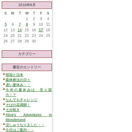
2010年9月
S
M
T
W
T
F
S
1
2
3
4
5
6
7
8
9
10
11
12
13
14
15
16
17
18
19
20
21
22
23
24
25
26
27
28
29
30
カテゴリー
最近のエントリー
韓国と日本
森林療法の日々
遅い夏休み・・
今年の夏休みは、笠と双
六！？
なんでもチャレンジ
そばの花満開！
七分咲き
Alice's Adventures in
Wonderland
涼しゅうなりました・・
今日はご案内・・