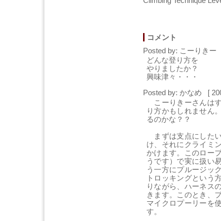
Climbing Technique 
コメント
Posted by: こーりきー [
どんな登り方を
やりましたか？
興味津々・・・
Posted by: かなめ [ 20
こーりきーさんはす
り方かもしれません
るのかな？？
まずは支点にしたい
け、それにクライミ
かけます。このロー
うです）で実に扱い
う一方にプルージッ
トロッキングという
りながら、ハーネス
きます。このとき、
マイクロプーリーを
す。