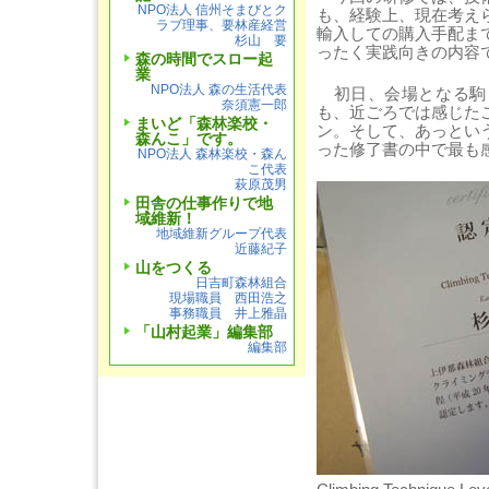
NPO法人 信州そまびとク
も、経験上、現在考え
ラブ理事、要林産経営
輸入しての購入手配ま
杉山 要
ったく実践向きの内容
森の時間でスロー起
業
NPO法人 森の生活代表
初日、会場となる駒
奈須憲一郎
も、近ごろでは感じた
まいど「森林楽校・
ン。そして、あっとい
森んこ」です。
った修了書の中で最も
NPO法人 森林楽校・森ん
こ代表
萩原茂男
田舎の仕事作りで地
域維新！
地域維新グループ代表
近藤紀子
山をつくる
日吉町森林組合
現場職員 西田浩之
事務職員 井上雅晶
「山村起業」編集部
編集部