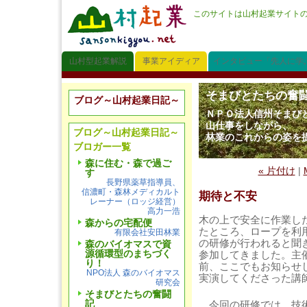
このサイトは山村起業サイト
山村型起業解説
事業アイディア
インタビュー「先人に学
そまびとたちの奮
ブログ～山村起業日記～
ＮＰＯ法人信州そまび
山仕事をしながら、
ブログ～山村起業日記～
林業のこれからの姿を
ブロガー一覧
森に住む・森で過ご
« 片付け
|
す
長野県薬草指導員、
信濃町・森林メディカルト
期待と不安
レーナー（ロッジ経営）
高力一浩
木の上で安全に作業し
森からの宅配便
たところ、ロープを利
有限会社安田林業
の研修が行われると聞
森のバイオマスで資
源循環型のまちづく
参加してきました。主
り！
前、ここでもお知らせ
NPO法人 森のバイオマス
実演してくださった講
研究会
そまびとたちの奮闘
記
今回の研修では、技術