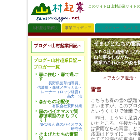
このサイトは山村起業サイト
山村型起業解説
事業アイディア
インタビュー「先人に学
そまびとたちの奮
ブログ～山村起業日記～
ＮＰＯ法人信州そまび
山仕事をしながら、
ブログ～山村起業日記～
林業のこれからの姿を
ブロガー一覧
森に住む・森で過ご
« アカシア退治・
す
長野県薬草指導員、
信濃町・森林メディカルト
雷雪
レーナー（ロッジ経営）
高力一浩
こちらも春の雪の話題
森からの宅配便
まいますが、このブロ
有限会社安田林業
というくくりで便乗で
森のバイオマスで資
源循環型のまちづく
昨日。ようやく足袋と
り！
いたところ、午後から
NPO法人 森のバイオマス
は雷雨ならぬ雷雪。と
研究会
路面はドライに。今年
そまびとたちの奮闘
記
わてて役場の駐車場に