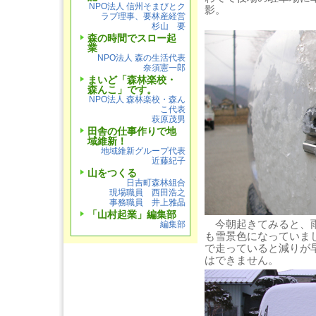
NPO法人 信州そまびとク
影。
ラブ理事、要林産経営
杉山 要
森の時間でスロー起
業
NPO法人 森の生活代表
奈須憲一郎
まいど「森林楽校・
森んこ」です。
NPO法人 森林楽校・森ん
こ代表
萩原茂男
田舎の仕事作りで地
域維新！
地域維新グループ代表
近藤紀子
山をつくる
日吉町森林組合
現場職員 西田浩之
事務職員 井上雅晶
「山村起業」編集部
今朝起きてみると、雨
編集部
も雪景色になっていま
で走っていると減りが
はできません。