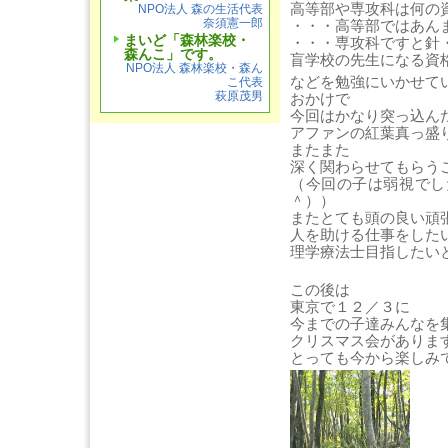
高等部や専攻科は何の
NPO法人 森の生活代表
奈須憲一郎
・・・高等部ではあん
まいど「森林楽校・
・・・専攻科ですと針
森んこ」です。
盲学校の先生になる資
NPO法人 森林楽校・森ん
などを勉強にいかせて
こ代表
萩原茂男
おかけで
今回はかなり突っ込ん
アファンの紅葉真っ盛
またまた
深く関わらせてもらう
（今回の子は弱視でし
＾））
またとても頭の良い頑
人を助ける仕事をした
理学療法士目指したい
この後は
東京で１２／３に
今までの子達みんなを
クリスマス会がありま
とっても今から楽しみ