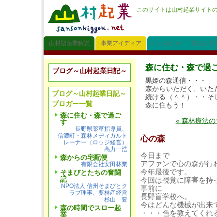
このサイトは山村起業サイト
山村型起業解説
事業アイディア
インタビュー「先人に学
森に住む・森で過
ブログ～山村起業日記～
黒姫の森通信・・・
森からいただく、いた
ブログ～山村起業日記～
続ける（＾＾）・・そ
ブロガー一覧
森に住もう！
森に住む・森で過ご
« 森林療法
す
長野県薬草指導員、
信濃町・森林メディカルト
心の森
レーナー（ロッジ経営）
高力一浩
今日まで
森からの宅配便
アファンで心の森が行
有限会社安田林業
今年最後です。
そまびとたちの奮闘
記
今回は視覚に障害を持
NPO法人 信州そまびとク
事前に
ラブ理事、要林産経営
長野盲学校へ。
杉山 要
今はどんな機械が出来
森の時間でスロー起
・・・色を教えてくれ
業