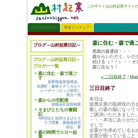
このサイトは山村起業サイト
山村型起業解説
事業アイディア
インタビュー「先人に学
森に住む・森で過
ブログ～山村起業日記～
黒姫の森通信・・・
森からいただく、いた
ブログ～山村起業日記～
続ける（＾＾）・・そ
ブロガー一覧
森に住もう！
森に住む・森で過ご
« 二日目終了
|
Mai
す
長野県薬草指導員、
信濃町・森林メディカルト
三日目終了
レーナー（ロッジ経営）
高力一浩
本日は
森からの宅配便
提携企業の取締役の方
有限会社安田林業
癒しの森の脳になって
そまびとたちの奮闘
記
ご講演いただきました
NPO法人 信州そまびとク
・・・本当にありがた
ラブ理事、要林産経営
そして
杉山 要
企業が今求めているも
森の時間でスロー起
企業が困っていること
業