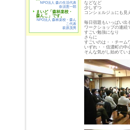
などなど
NPO法人 森の生活代表
奈須憲一郎
少しずつ
まいど「森林楽校・
コンシェルジュにも見
森んこ」です。
NPO法人 森林楽校・森ん
毎日宿題もいっぱい出
こ代表
ワークショップの連続
萩原茂男
すごい勉強になり
さらに
すごいのは・・チーム
いずれ・・信濃町の中
そんな気がし始めてい