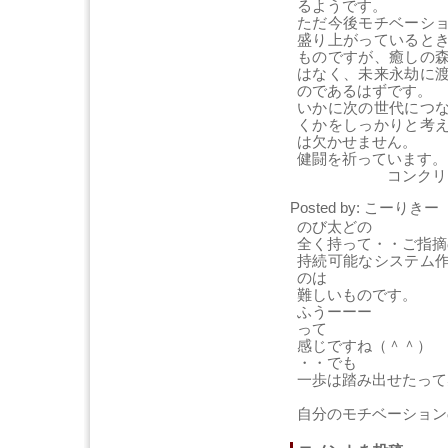
るようです。
ただ今後モチベーシ
盛り上がっていると
ものですが、癒しの
はなく、未来永劫に
のであるはずです。
いかに次の世代につ
くかをしっかりと考
は欠かせません。
健闘を祈っています。
コンクリートジ
Posted by: こーりきー [
のび太どの
全く持って・・ご指摘
持続可能なシステム
のは
難しいものです。
ふうーーー
って
感じですね（＾＾）
・・でも
一歩は踏み出せたって
自分のモチベーション