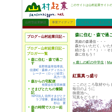
このサイトは山村起業サイト
山村型起業解説
事業アイディア
インタビュー「先人に学
森に住む・森で過
ブログ～山村起業日記～
黒姫の森通信・・・
森からいただく、いた
ブログ～山村起業日記～
続ける（＾＾）・・そ
ブロガー一覧
森に住もう！
森に住む・森で過ご
« 癒しの町の中学生
|
Ma
す
長野県薬草指導員、
信濃町・森林メディカルト
レーナー（ロッジ経営）
紅葉真っ盛り
高力一浩
森からの宅配便
ここのところ取材やら
有限会社安田林業
毎日のように
そまびとたちの奮闘
記
御鹿池へ。
NPO法人 信州そまびとク
写真をどうぞ！
ラブ理事、要林産経営
杉山 要
森の時間でスロー起
業