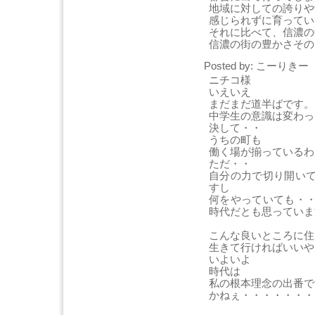
地域に対しての誇りや
感じられずに育ってい
それに比べて、信濃の
信濃の街の豊かさその
Posted by: こーりきー [
ニチコ様
いえいえ
まだまだ道半ばです。
中学生の意識は変わっ
決して・・
うちの町も
働く場が揃っているわ
ただ・・
自分の力で切り開い
すし
何をやっていても・
時代だとも思っていま
こんな良いところに住
生きて行ければいいや
いよいよ
時代は
私の根本理念の出番で
かねぇ・・・・・・・