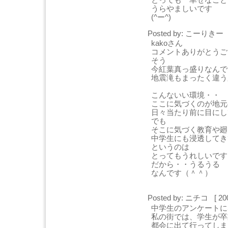
うらやましいです
(^ー^)
Posted by: こーりきー [
kakoさん
コメントありがとうご
そう
今紅葉真っ盛りなんで
地震滝もまったく違う
こんないい環境・・
ここに気づくのが地元
日々当たり前に目にし
でも
そこに気づく教育や廻
中学生にも浸透してき
というのは
とってもうれしいです
だから・・うるうる
なんです（＾＾）
Posted by: ニチコ [ 20
中学生のアンケートに
私の街では、学生が卒
都会に出て行ってしま