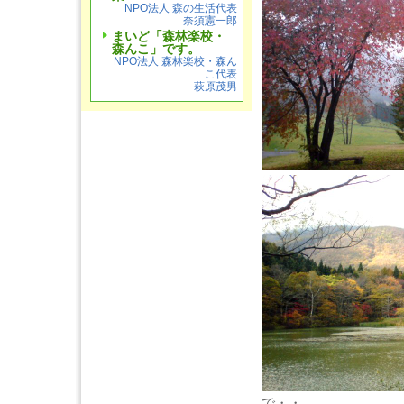
NPO法人 森の生活代表
奈須憲一郎
まいど「森林楽校・
森んこ」です。
NPO法人 森林楽校・森ん
こ代表
萩原茂男
で・・