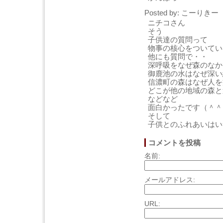
Posted by: こーりきー [
ニチコさん
そう
子供達の質問って
物事の核心をついてい
他にも質問で・・
深呼吸をなぜ森のなか
御鹿池の水はなぜ深い
信濃町の森はなぜ人を
どこが他の地域の森と
などなど
面白かったです（＾＾
そして
子供とのふれあいはい
コメントを投稿
名前:
メールアドレス:
URL: