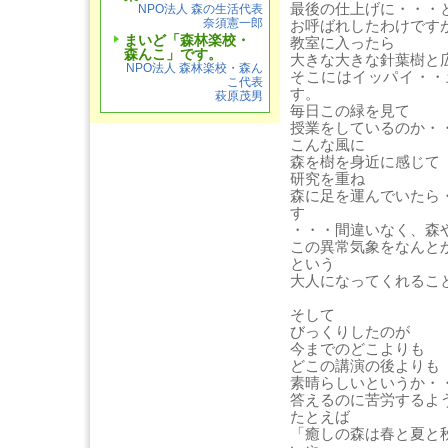
最後の仕上げに・・・
NPO法人 森の生活代表
奈須憲一郎
お呼ばれしたわけです
まいど「森林楽校・
教室に入ったら
森んこ」です。
大きな大きな針葉樹と
NPO法人 森林楽校・森ん
そこにはイッパイ・・
こ代表
す。
萩原茂男
毎日この緑を見て
授業をしているのか・
こんな風に
森を樹を身近に感じて
研究を重ね
森に足を運んでいたら
す
・・・間違いなく、森
この異常気象をなんと
という
大人になってくれるこ
そして
びっくりしたのが
今までのどこよりも
どこの講演の後よりも
素晴らしいというか・
答えるのに苦労するよ
たとえば
「癒しの森は春と夏と