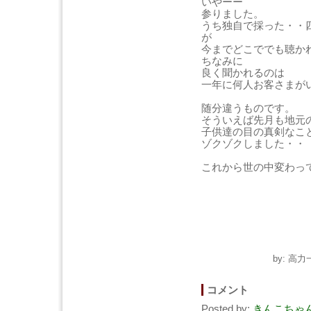
いやーー
参りました。
うち独自で採った・・
が
今までどこででも聴か
ちなみに
良く聞かれるのは
一年に何人お客さまが
随分違うものです。
そういえば先月も地元
子供達の目の真剣なこ
ゾクゾクしました・・
これから世の中変わっ
by: 高力
コメント
Posted by:
きんこちゃ