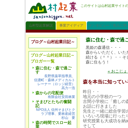
このサイトは山村起業サイト
山村型起業解説
事業アイディア
インタビュー「先人に学
森に住む・森で過
ブログ～山村起業日記～
黒姫の森通信・・・
森からいただく、いた
ブログ～山村起業日記～
続ける（＾＾）・・そ
ブロガー一覧
森に住もう！
森に住む・森で過ご
« おこじょ
す
長野県薬草指導員、
信濃町・森林メディカルト
森を本当に知ってい
レーナー（ロッジ経営）
高力一浩
昨日・・
森からの宅配便
地元の小学校の一つ
有限会社安田林業
古間小学校に「癒しの
そまびとたちの奮闘
記
お話に行きました
NPO法人 信州そまびとク
先生と一緒に総合学習
ラブ理事、要林産経営
いろいろ現場に行った
杉山 要
研究授業も大成功を納
森の時間でスロー起
そして
業