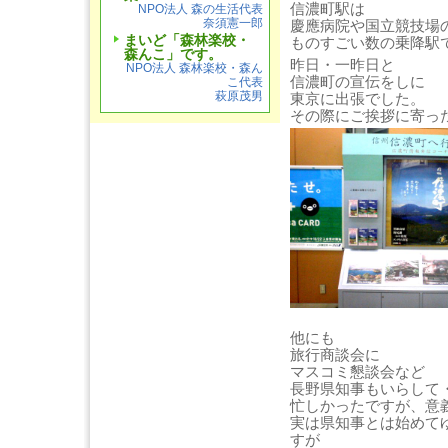
信濃町駅は
NPO法人 森の生活代表
奈須憲一郎
慶應病院や国立競技場
まいど「森林楽校・
ものすごい数の乗降駅
森んこ」です。
昨日・一昨日と
NPO法人 森林楽校・森ん
信濃町の宣伝をしに
こ代表
萩原茂男
東京に出張でした。
その際にご挨拶に寄っ
他にも
旅行商談会に
マスコミ懇談会など
長野県知事もいらして
忙しかったですが、意
実は県知事とは始めて
すが