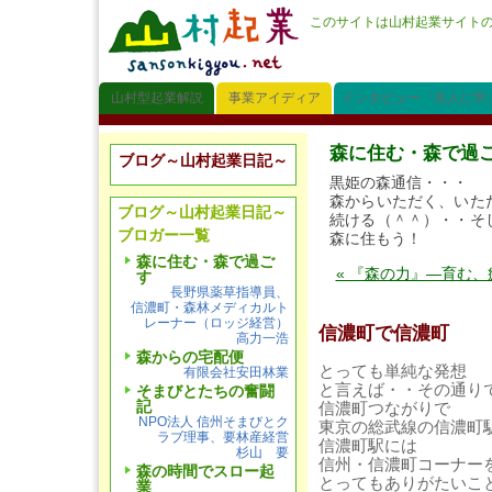
このサイトは山村起業サイト
山村型起業解説
事業アイディア
インタビュー「先人に学
森に住む・森で過
ブログ～山村起業日記～
黒姫の森通信・・・
森からいただく、いた
ブログ～山村起業日記～
続ける（＾＾）・・そ
ブロガー一覧
森に住もう！
森に住む・森で過ご
« 『森の力』―育む
す
長野県薬草指導員、
信濃町・森林メディカルト
レーナー（ロッジ経営）
信濃町で信濃町
高力一浩
森からの宅配便
とっても単純な発想
有限会社安田林業
と言えば・・その通り
そまびとたちの奮闘
記
信濃町つながりで
NPO法人 信州そまびとク
東京の総武線の信濃町
ラブ理事、要林産経営
信濃町駅には
杉山 要
信州・信濃町コーナー
森の時間でスロー起
とってもありがたいこ
業