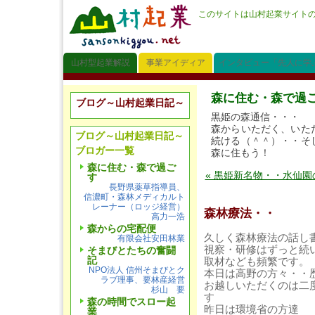
このサイトは山村起業サイト
山村型起業解説
事業アイディア
インタビュー「先人に学
森に住む・森で過
ブログ～山村起業日記～
黒姫の森通信・・・
森からいただく、いた
ブログ～山村起業日記～
続ける（＾＾）・・そ
ブロガー一覧
森に住もう！
森に住む・森で過ご
« 黒姫新名物・・水仙
す
長野県薬草指導員、
信濃町・森林メディカルト
レーナー（ロッジ経営）
森林療法・・
高力一浩
森からの宅配便
久しく森林療法の話し
有限会社安田林業
視察・研修はずっと続
そまびとたちの奮闘
記
取材なども頻繁です。
NPO法人 信州そまびとク
本日は高野の方々・・
ラブ理事、要林産経営
お越しいただくのは二
杉山 要
す
森の時間でスロー起
昨日は環境省の方達
業