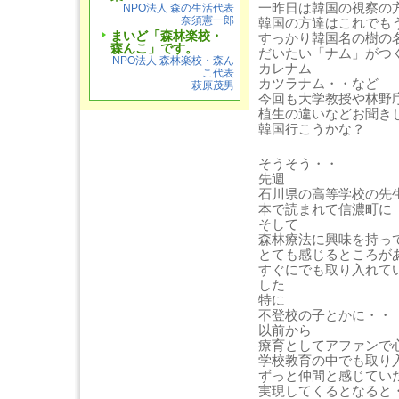
一昨日は韓国の視察の
NPO法人 森の生活代表
奈須憲一郎
韓国の方達はこれでも
まいど「森林楽校・
すっかり韓国名の樹の
森んこ」です。
だいたい「ナム」がつ
NPO法人 森林楽校・森ん
カレナム
こ代表
カツラナム・・など
萩原茂男
今回も大学教授や林野
植生の違いなどお聞き
韓国行こうかな？
そうそう・・
先週
石川県の高等学校の先
本で読まれて信濃町に
そして
森林療法に興味を持っ
とても感じるところが
すぐにでも取り入れて
した
特に
不登校の子とかに・・
以前から
療育としてアファンで
学校教育の中でも取り
ずっと仲間と感じてい
実現してくるとなると