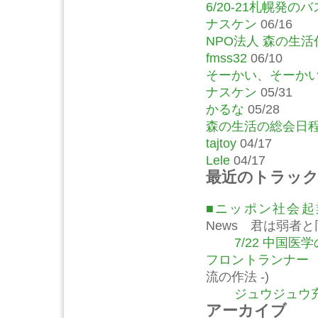
6/20-21札幌発
ナスケン
06/16
NPO法人 森の生活
fmss32
06/10
そーかい、そーか
ナスケン
05/31
かるな
05/28
森の生活の総会日
tajtoy
04/17
Lele
04/17
最近のトラッ
■ニッポン社会
News 君は弱者
7/22 中国
フロントランナー
流の作法 -)
ジュウジュウ充
アーカイブ