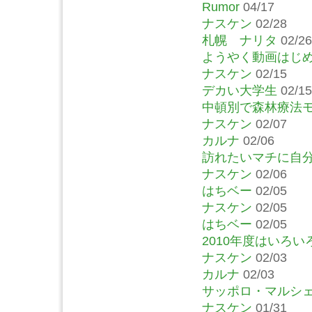
Rumor
04/17
ナスケン
02/28
札幌 ナリタ
02/26
ようやく動画はじ
ナスケン
02/15
デカい大学生
02/15
中頓別で森林療法
ナスケン
02/07
カルナ
02/06
訪れたいマチに自
ナスケン
02/06
はちベー
02/05
ナスケン
02/05
はちベー
02/05
2010年度はいろ
ナスケン
02/03
カルナ
02/03
サッポロ・マルシ
ナスケン
01/31