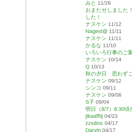
みと
11/26
おまたせしました
した！
ナスケン
11/12
Nagest@
11/11
ナスケン
11/11
かるな
11/10
いろいろ行事のご
ナスケン
10/14
Q
10/13
秋の夕日 思わず
ナスケン
09/12
シンコ
09/11
ナスケン
09/06
S子
09/04
明日（8/7）8:30
jlkaaffilj
04/23
zzxdinc
04/17
Darvin
04/17