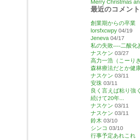
Merry Christmas and
最近のコメン
創業期からの卒業
lorsfxcwpy
04/19
Jeneva
04/17
私の失敗----二酸化
ナスケン
03/27
高力一浩（こーり
森林療法だとか健康系
ナスケン
03/11
安珠
03/11
良く言えば粘り強
続けて20年...
ナスケン
03/11
ナスケン
03/11
鈴木
03/10
シンコ
03/10
行事予定あれこれ