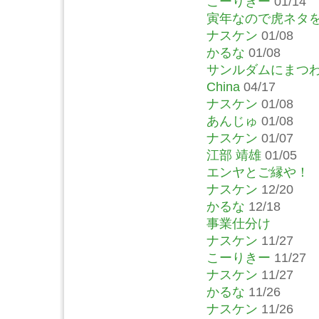
こーりきー
01/14
寅年なので虎ネタ
ナスケン
01/08
かるな
01/08
サンルダムにまつ
China
04/17
ナスケン
01/08
あんじゅ
01/08
ナスケン
01/07
江部 靖雄
01/05
エンヤとご縁や！
ナスケン
12/20
かるな
12/18
事業仕分け
ナスケン
11/27
こーりきー
11/27
ナスケン
11/27
かるな
11/26
ナスケン
11/26