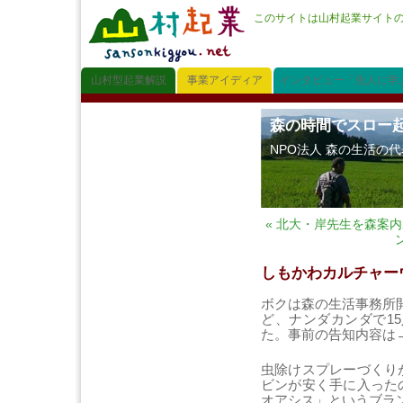
このサイトは山村起業サイト
山村型起業解説
事業アイディア
インタビュー「先人に学
森の時間でスロー
NPO法人 森の生活の
« 北大・岸先生を森案内
しもかわカルチャーウ
ボクは森の生活事務所
ど、ナンダカンダで1
た。事前の告知内容は
虫除けスプレーづくり
ビンが安く手に入った
オアシス」というブラ