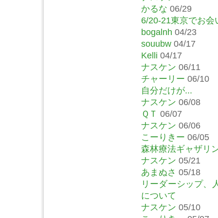
かるな
06/29
6/20-21東京で
bogalnh
04/23
souubw
04/17
Kelli
04/17
ナスケン
06/11
チャーリー
06/10
自分だけが...
ナスケン
06/08
ＱＴ
06/07
ナスケン
06/06
こーりきー
06/05
森林療法ギャザリン
ナスケン
05/21
あまぬさ
05/18
リーダーシップ、
について
ナスケン
05/10