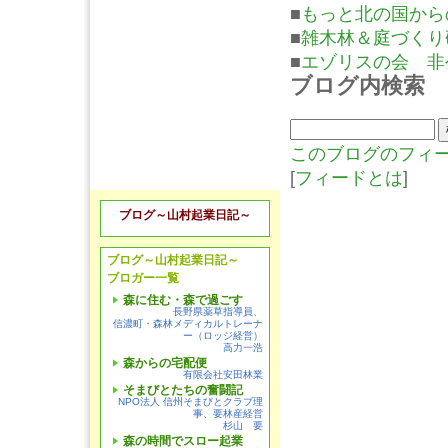
■
もっと北の国から
■
雑木林＆庭づくり
■
エゾリスの会 非
ブログ内検索
このブログのフィ
[
フィードとは
]
ブログ～山村起業日記～
ブログ～山村起業日記～
ブロガー一覧
森に住む・森で過ごす
長野県薬草指導員、
信濃町・森林メディカルトレーナ
ー（ロッジ経営）
高力一浩
森からの宅配便
有限会社安田林業
そまびとたちの奮闘記
NPO法人 信州そまびとクラブ理
事、要林産経営
杉山 要
森の時間でスロー起業