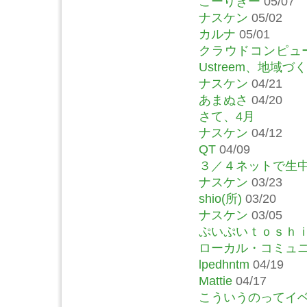
こーりきー
05/07
ナスケン
05/02
カルナ
05/01
クラウドコンピュー
Ustreem、地域
ナスケン
04/21
あまぬさ
04/20
さて、4月
ナスケン
04/12
QT
04/09
３／４ネットで生
ナスケン
03/23
shio(所)
03/20
ナスケン
03/05
ぷいぷいｔｏｓｈ
ローカル・コミュ
lpedhntm
04/19
Mattie
04/17
こういうのってイ