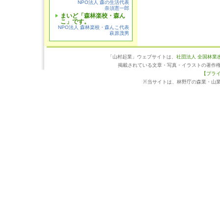
NPO法人 森の生活代表
奈須憲一郎
まいど「森林楽校・森ん
こ」です。
NPO法人 森林楽校・森んこ代表
萩原茂男
「山村起業」ウェブサイトは、
社団法人 全国林業
掲載されている文章・写真・イラストの著作
【プラ
※当サイトは、林野庁の森業・山