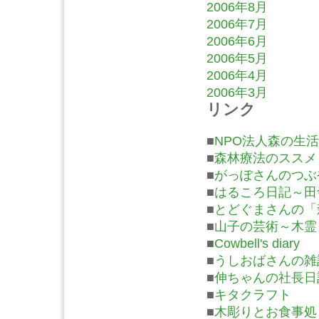
2006年8月
2006年7月
2006年6月
2006年5月
2006年4月
2006年3月
リンク
■
NPO法人森の生活
■
森林療法のススメ
■
がっぽさんのつぶ
■
はるころ日記～田
■
とどぐまさんの「
■
山子の芸術～木霊
■
Cowbell's diary
■
うしおばさんの雑
■
伸ちゃんの社長日
■
キタクラフト
■
木彫りとお食事処